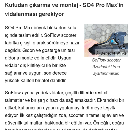
Kutudan çıkarma ve montaj - SO4 Pro Max'in
vidalanması gerekiyor
SO4 Pro Max büyük bir karton kutu
içinde teslim edilir. SoFlow scooter
fabrika çıkışlı olarak sürülmeye hazır
değildir. Gidon ve gösterge ünitesi
ⓘ Benedikt Winkel
gidona monte edilmelidir. Uygun
SoFlow scooter
vidalar diş kilitleyici ile birlikte
üzerindeki fren
sağlanır ve uygun, son derece
ayarlanmalıdır.
yüksek kaliteli bir alet dahildir.
SoFlow ayrıca yedek vidalar, çeşitli dillerde resimli
talimatlar ve bir şarj cihazı da sağlamaktadır. Ekrandaki bir
etiket, kullanıcıları uygun uygulamayı indirmeye teşvik
ediyor. İlk kez çalıştırdığınızda, scooter'ın temel işlevleri ve
güvenlik talimatları hakkında bir eğitim var. Örneğin, doğru