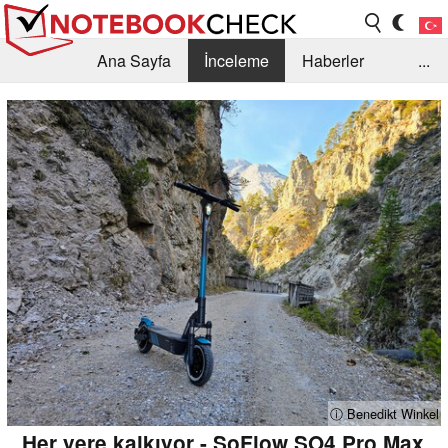
Ana Sayfa
İnceleme
Haberler
...
Öneri /SSS
Kütüphane
Satın Alma Rehberi
Arama
İletişim
ⓘ Benedikt Winkel
Her yere kalkıyor - SoFlow SO4 Pro Max