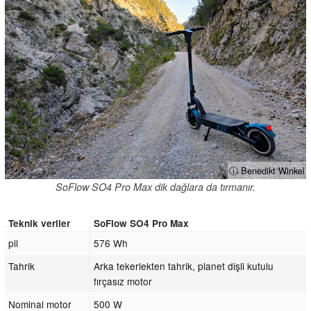
ⓘ Benedikt Winkel
SoFlow SO4 Pro Max dik dağlara da tırmanır.
Teknik veriler
SoFlow SO4 Pro Max
pil
576 Wh
Tahrik
Arka tekerlekten tahrik, planet dişli kutulu
fırçasız motor
Nominal motor
500 W