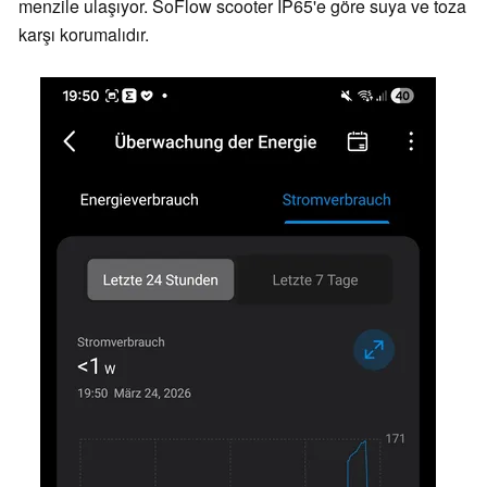
menzile ulaşıyor. SoFlow scooter IP65'e göre suya ve toza
karşı korumalıdır.