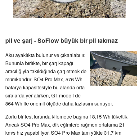
pil ve şarj - SoFlow büyük bir pil takmaz
Akü ayaklıkta bulunur ve çıkarılabilir.
Bununla birlikte, bir şarj kapağı
aracılığıyla takıldığında şarj etmek de
mümkündür. SO4 Pro Max, 576 Wh
batarya kapasitesiyle bu alanda orta
sıralarda yer alırken, GT modeli de
864 Wh ile önemli ölçüde daha fazlasını sunuyor.
Zorlu bir test turunda kilometre başına 18,15 Wh tükettik.
Ancak SO4 Pro Max, dik eğimlere rağmen ortalama 21
km/s hız yapabiliyor. SO4 Pro Max tam yükte 31,7 km