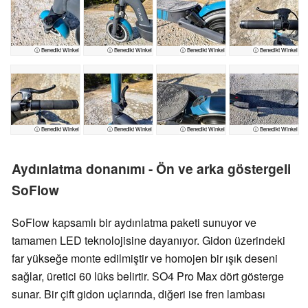
ⓘ Benedikt Winkel
ⓘ Benedikt Winkel
ⓘ Benedikt Winkel
ⓘ Benedikt Winkel
ⓘ Benedikt Winkel
ⓘ Benedikt Winkel
ⓘ Benedikt Winkel
ⓘ Benedikt Winkel
Aydınlatma donanımı - Ön ve arka göstergeli
SoFlow
SoFlow kapsamlı bir aydınlatma paketi sunuyor ve
tamamen LED teknolojisine dayanıyor. Gidon üzerindeki
far yükseğe monte edilmiştir ve homojen bir ışık deseni
sağlar, üretici 60 lüks belirtir. SO4 Pro Max dört gösterge
sunar. Bir çift gidon uçlarında, diğeri ise fren lambası