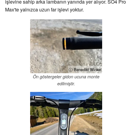
işlevine sahip arka lambanın yanında yer alıyor. SO4 Pro
Max'te yalnızca uzun far işlevi yoktur.
ⓘ Benedikt Winkel
Ön göstergeler gidon ucuna monte
edilmiştir.