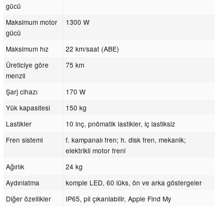
gücü
Maksimum motor
1300 W
gücü
Maksimum hız
22 km/saat (ABE)
Üreticiye göre
75 km
menzil
Şarj cihazı
170 W
Yük kapasitesi
150 kg
Lastikler
10 inç, pnömatik lastikler, iç lastiksiz
Fren sistemi
f. kampanalı fren; h. disk fren, mekanik;
elektrikli motor freni
Ağırlık
24 kg
Aydınlatma
komple LED, 60 lüks, ön ve arka göstergeler
Diğer özellikler
IP65, pil çıkarılabilir, Apple Find My