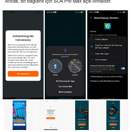
Ancak, bir bağlantı için SO4 Pro Max açık olmalıdır.