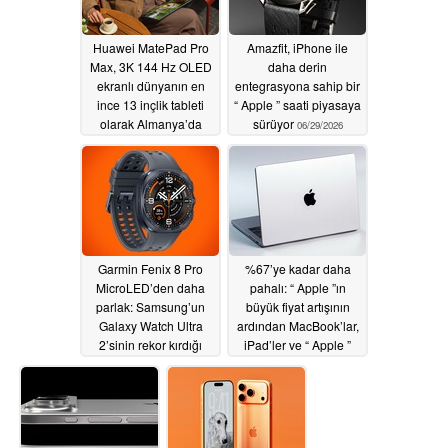
Huawei MatePad Pro
Amazfit, iPhone ile
Max, 3K 144 Hz OLED
daha derin
ekranlı dünyanın en
entegrasyona sahip bir
ince 13 inçlik tableti
“ Apple ” saati piyasaya
olarak Almanya’da
sürüyor
06/29/2026
satışa sunuldu
06/30/2026
Garmin Fenix 8 Pro
%67’ye kadar daha
MicroLED’den daha
pahalı: “ Apple ”ın
parlak: Samsung’un
büyük fiyat artışının
Galaxy Watch Ultra
ardından MacBook’lar,
2’sinin rekor kırdığı
iPad’ler ve “ Apple ”
söyleniyor
TV’lerin fiyatları şu
06/29/2026
şekilde
06/26/2026