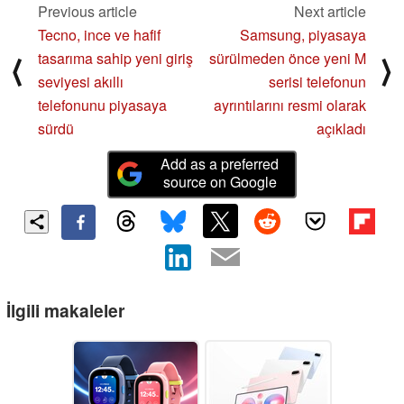
Previous article
Next article
Tecno, ince ve hafif
Samsung, piyasaya
tasarıma sahip yeni giriş
sürülmeden önce yeni M
⟨
⟩
seviyesi akıllı
serisi telefonun
telefonunu piyasaya
ayrıntılarını resmi olarak
sürdü
açıkladı
Add as a preferred
source on Google
İlgili makaleler