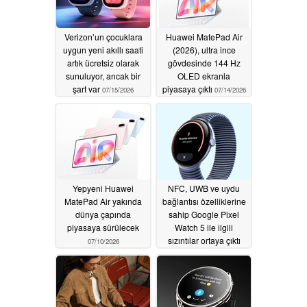
Verizon’un çocuklara
Huawei MatePad Air
uygun yeni akıllı saati
(2026), ultra ince
artık ücretsiz olarak
gövdesinde 144 Hz
sunuluyor, ancak bir
OLED ekranla
şart var
piyasaya çıktı
07/15/2026
07/14/2026
Yepyeni Huawei
NFC, UWB ve uydu
MatePad Air yakında
bağlantısı özelliklerine
dünya çapında
sahip Google Pixel
piyasaya sürülecek
Watch 5 ile ilgili
sızıntılar ortaya çıktı
07/10/2026
06/30/2026