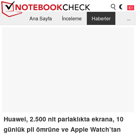
Ana Sayfa
İnceleme
Haberler
...
Öneri /SSS
Kütüphane
Satın Alma Rehberi
Arama
İletişim
Huawei, 2.500 nit parlaklıkta ekrana, 10
günlük pil ömrüne ve Apple Watch’tan