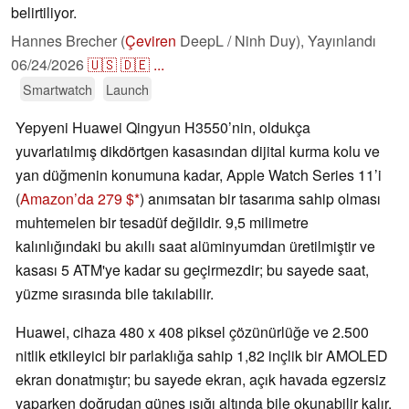
belirtiliyor.
Hannes Brecher (
Çeviren
DeepL / Ninh Duy),
Yayınlandı
06/24/2026
🇺🇸
🇩🇪
...
Smartwatch
Launch
Yepyeni Huawei Qingyun H3550’nin, oldukça
yuvarlatılmış dikdörtgen kasasından dijital kurma kolu ve
yan düğmenin konumuna kadar, Apple Watch Series 11’i
(
Amazon’da 279 $
) anımsatan bir tasarıma sahip olması
muhtemelen bir tesadüf değildir. 9,5 milimetre
kalınlığındaki bu akıllı saat alüminyumdan üretilmiştir ve
kasası 5 ATM'ye kadar su geçirmezdir; bu sayede saat,
yüzme sırasında bile takılabilir.
Huawei, cihaza 480 x 408 piksel çözünürlüğe ve 2.500
nitlik etkileyici bir parlaklığa sahip 1,82 inçlik bir AMOLED
ekran donatmıştır; bu sayede ekran, açık havada egzersiz
yaparken doğrudan güneş ışığı altında bile okunabilir kalır.