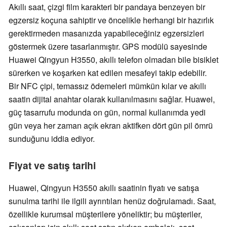
Akıllı saat, çizgi film karakteri bir pandaya benzeyen bir
egzersiz koçuna sahiptir ve öncelikle herhangi bir hazırlık
gerektirmeden masanızda yapabileceğiniz egzersizleri
göstermek üzere tasarlanmıştır. GPS modülü sayesinde
Huawei Qingyun H3550, akıllı telefon olmadan bile bisiklet
sürerken ve koşarken kat edilen mesafeyi takip edebilir.
Bir NFC çipi, temassız ödemeleri mümkün kılar ve akıllı
saatin dijital anahtar olarak kullanılmasını sağlar. Huawei,
güç tasarrufu modunda on gün, normal kullanımda yedi
gün veya her zaman açık ekran aktifken dört gün pil ömrü
sunduğunu iddia ediyor.
Fiyat ve satış tarihi
Huawei, Qingyun H3550 akıllı saatinin fiyatı ve satışa
sunulma tarihi ile ilgili ayrıntıları henüz doğrulamadı. Saat,
özellikle kurumsal müşterilere yöneliktir; bu müşteriler,