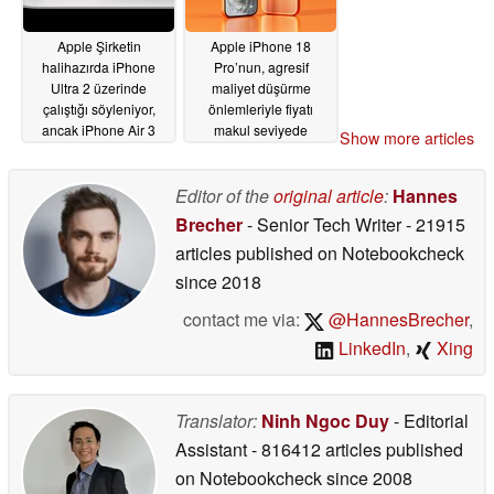
Apple Şirketin
Apple iPhone 18
halihazırda iPhone
Pro’nun, agresif
Ultra 2 üzerinde
maliyet düşürme
çalıştığı söyleniyor,
önlemleriyle fiyatı
ancak iPhone Air 3
makul seviyede
Show more articles
iptal edilebilir
tutacağı söyleniyor
06/25/2026
06/25/2026
Editor of the
original article
:
Hannes
Brecher
- Senior Tech Writer
- 21915
articles published on Notebookcheck
since 2018
contact me via:
@HannesBrecher
,
LinkedIn
,
Xing
Translator:
Ninh Ngoc Duy
- Editorial
Assistant
- 816412 articles published
on Notebookcheck
since 2008