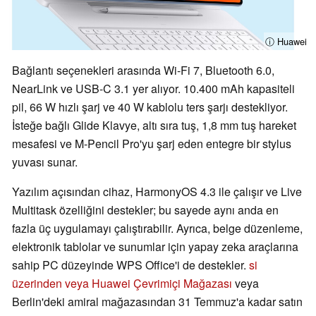
ⓘ Huawei
Bağlantı seçenekleri arasında Wi-Fi 7, Bluetooth 6.0,
NearLink ve USB-C 3.1 yer alıyor. 10.400 mAh kapasiteli
pil, 66 W hızlı şarj ve 40 W kablolu ters şarjı destekliyor.
İsteğe bağlı Glide Klavye, altı sıra tuş, 1,8 mm tuş hareket
mesafesi ve M-Pencil Pro'yu şarj eden entegre bir stylus
yuvası sunar.
Yazılım açısından cihaz, HarmonyOS 4.3 ile çalışır ve Live
Multitask özelliğini destekler; bu sayede aynı anda en
fazla üç uygulamayı çalıştırabilir. Ayrıca, belge düzenleme,
elektronik tablolar ve sunumlar için yapay zeka araçlarına
sahip PC düzeyinde WPS Office'i de destekler.
si
üzerinden veya Huawei Çevrimiçi Mağazası
veya
Berlin'deki amiral mağazasından 31 Temmuz'a kadar satın