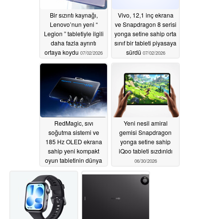
Bir sızıntı kaynağı,
Vivo, 12,1 inç ekrana
Lenovo’nun yeni “
ve Snapdragon 8 serisi
Legion ” tabletiyle ilgili
yonga setine sahip orta
daha fazla ayrıntı
sınıf bir tableti piyasaya
ortaya koydu
sürdü
07/02/2026
07/02/2026
RedMagic, sıvı
Yeni nesil amiral
soğutma sistemi ve
gemisi Snapdragon
185 Hz OLED ekrana
yonga setine sahip
sahip yeni kompakt
iQoo tableti sızdırıldı
oyun tabletinin dünya
06/30/2026
çapında piyasaya
sürüleceğini doğruladı
06/30/2026