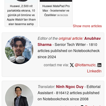
Huawei, 2.500 nit
Huawei MatePad Pro
parlaklıkta ekrana, 10
Max - İncelemeler ve
günlük pil ömrüne ve
Özellikler
06/09/2026
Apple Watch’tan ilham
alan tasarıma sahip
Show more articles
akıllı saatini tanıttı
06/24/2026
Editor of the
original article
:
Anubhav
Sharma
- Senior Tech Writer
- 1810
articles published on Notebookcheck
since 2024
contact me via:
@lottamuzic
,
LinkedIn
Translator:
Ninh Ngoc Duy
- Editorial
Assistant
- 816412 articles published
on Notebookcheck
since 2008