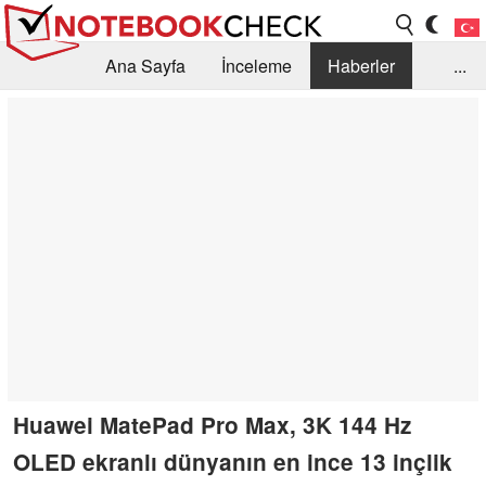
Ana Sayfa
İnceleme
Haberler
...
Öneri /SSS
Kütüphane
Satın Alma Rehberi
Arama
İletişim
Huawei MatePad Pro Max, 3K 144 Hz
OLED ekranlı dünyanın en ince 13 inçlik