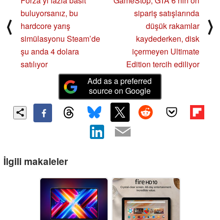
Forza’yı fazla basit
GameStop, GTA 6’nın ön
buluyorsanız, bu
sipariş satışlarında
⟨
⟩
hardcore yarış
düşük rakamlar
simülasyonu Steam’de
kaydederken, disk
şu anda 4 dolara
içermeyen Ultimate
satılıyor
Edition tercih ediliyor
Add as a preferred
source on Google
İlgili makaleler