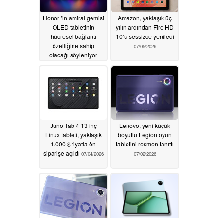
Honor ’in amiral gemisi
Amazon, yaklaşık üç
OLED tabletinin
yılın ardından Fire HD
hücresel bağlantı
10’u sessizce yeniledi
özelliğine sahip
07/05/2026
olacağı söyleniyor
07/09/2026
Juno Tab 4 13 inç
Lenovo, yeni küçük
Linux tableti, yaklaşık
boyutlu Legion oyun
1.000 $ fiyatla ön
tabletini resmen tanıttı
siparişe açıldı
07/04/2026
07/02/2026