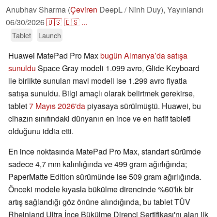
Anubhav Sharma (
Çeviren
DeepL / Ninh Duy),
Yayınlandı
06/30/2026
🇺🇸
🇪🇸
...
Tablet
Launch
Huawei MatePad Pro Max
bugün Almanya’da satışa
sunuldu
Space Gray modeli 1.099 avro, Glide Keyboard
ile birlikte sunulan mavi modeli ise 1.299 avro fiyatla
satışa sunuldu. Bilgi amaçlı olarak belirtmek gerekirse,
tablet
7 Mayıs 2026'da
piyasaya sürülmüştü. Huawei, bu
cihazın sınıfındaki dünyanın en ince ve en hafif tableti
olduğunu iddia etti.
En ince noktasında MatePad Pro Max, standart sürümde
sadece 4,7 mm kalınlığında ve 499 gram ağırlığında;
PaperMatte Edition sürümünde ise 509 gram ağırlığında.
Önceki modele kıyasla bükülme direncinde %60'lık bir
artış sağlandığı göz önüne alındığında, bu tablet TÜV
Rheinland Ultra İnce Bükülme Direnci Sertifikası'nı alan ilk