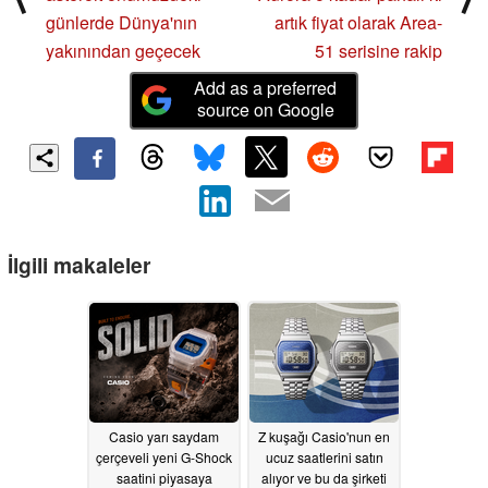
günlerde Dünya'nın
artık fiyat olarak Area-
yakınından geçecek
51 serisine rakip
Add as a preferred
source on Google
İlgili makaleler
Casio yarı saydam
Z kuşağı Casio'nun en
çerçeveli yeni G-Shock
ucuz saatlerini satın
saatini piyasaya
alıyor ve bu da şirketi