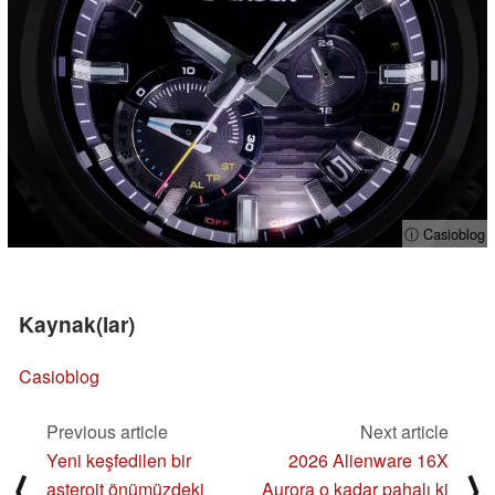
ⓘ Casioblog
Kaynak(lar)
Casioblog
Previous article
Next article
Yeni keşfedilen bir
2026 Alienware 16X
⟨
⟩
asteroit önümüzdeki
Aurora o kadar pahalı ki