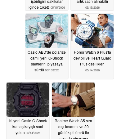
işbirliğini dakikalar
artık satın alınabilir
içinde tüketti
05/15/2026
05/15/2026
Casio ABD'de polarize
Honor Watch 6 Plus'ta
camlı yeni G-Shock
dev pil ve Heart Guard
saatlerini piyasaya
Plus özellikleri
sürdü
05/15/2026
05/14/2026
İki yeni Casio G-Shock
Realme Watch S5 sıra
kumaş kayışlı saat
dışı tasarımı ve 20
yolda
günlük pil ömrü ile
05/14/2026
yakında piyasaya