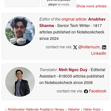
çıkıyor
05/14/2026
Show more articles
Editor of the
original article
:
Anubhav
Sharma
- Senior Tech Writer
- 1817
articles published on Notebookcheck
since 2024
contact me via:
@lottamuzic
,
LinkedIn
Translator:
Ninh Ngoc Duy
- Editorial
Assistant
- 818035 articles published
on Notebookcheck
since 2008
contact me via:
Facebook
>
Notebooklar Hakkında Aradığınız Herşey
>
Haberler
>
Haber Arşivi
>