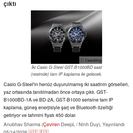
çıktı
ⓘ Casioblog
İki Casio G-Steel GST-B1000BD saat
(resimde) tam IP kaplama ile gelecek.
Casio G-Steel'in henüz duyurulmamış iki saatinin görselleri,
yaz ortasında tanıtılmadan önce ortaya çıktı. GST-
B1000BD-1A ve BD-2A, GST-B1000 serisine tam IP
kaplama, güneş enerjisiyle şarj ve Bluetooth özelliği
getiriyor ve tahmini fiyatı 450 dolar.
Anubhav Sharma (
Çeviren
DeepL / Ninh Duy),
Yayınlandı
05/14/2026
🇺🇸
🇪🇸
...