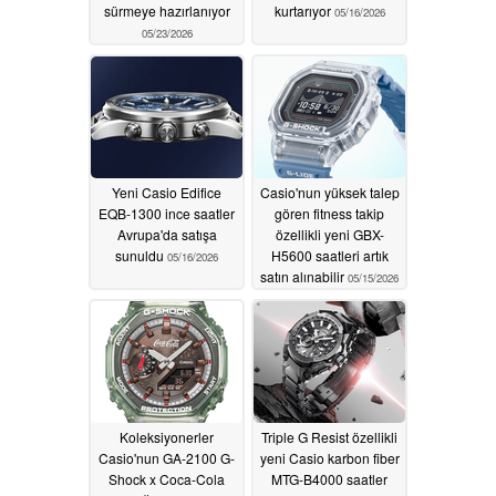
sürmeye hazırlanıyor
kurtarıyor
05/16/2026
05/23/2026
Yeni Casio Edifice
Casio'nun yüksek talep
EQB-1300 ince saatler
gören fitness takip
Avrupa'da satışa
özellikli yeni GBX-
sunuldu
H5600 saatleri artık
05/16/2026
satın alınabilir
05/15/2026
Koleksiyonerler
Triple G Resist özellikli
Casio'nun GA-2100 G-
yeni Casio karbon fiber
Shock x Coca-Cola
MTG-B4000 saatler