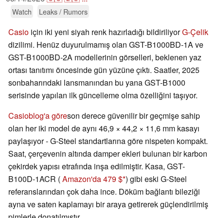
Watch
Leaks / Rumors
Casio
için iki yeni siyah renk hazırladığı bildiriliyor
G-Çelik
dizilimi. Henüz duyurulmamış olan GST-B1000BD-1A ve
GST-B1000BD-2A modellerinin görselleri, beklenen yaz
ortası tanıtımı öncesinde gün yüzüne çıktı. Saatler, 2025
sonbaharındaki lansmanından bu yana GST-B1000
serisinde yapılan ilk güncelleme olma özelliğini taşıyor.
Casioblog'a göre
son derece güvenilir bir geçmişe sahip
olan her iki model de aynı 46,9 × 44,2 × 11,6 mm kasayı
paylaşıyor - G-Steel standartlarına göre nispeten kompakt.
Saat, çerçevenin altında damper ekleri bulunan bir karbon
çekirdek yapısı etrafında inşa edilmiştir. Kasa, GST-
B100D-1ACR (
Amazon'da 479 $
) gibi eski G-Steel
referanslarından çok daha ince. Döküm bağlantı bileziği
ayna ve saten kaplamayı bir araya getirerek güçlendirilmiş
pimlerle donatılmıştır.