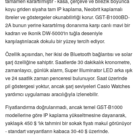
tamamen karartılmıştır - kasa, çerçeve ve bilezik boyunca
koyu griden siyaha tam IP kaplama, Neobrit kaplamalı
ibreler ve göstergeler okunabilirliği korur. GST-B1000BD-
2A bunun yerine karartılmış donanıma karşı canlı mavi bir
kadran ve ikonik DW-5000'in tuğla deseniyle
karşılaştırılacak dokulu bir yüzey tercih ediyor.
Özellik açısından, her ikisi de Bluetooth bağlantısı ve solar
şarj özelliğine sahiptir. Saatlerde 30 dakikalık kronometre,
zamanlayıcı, günlük alarm, Super Illuminator LED arka ışık
ve 24 saatlik zaman penceresi bulunuyor. Saat üzerinde
pil göstergesi yoktur, ancak şarj seviyeleri Casio Watches
yardımcı uygulaması aracılığıyla izlenebilir.
Fiyatlandırma doğrulanmadı, ancak temel GST-B1000
modellerine göre IP kaplama yükseltmesine dayanarak,
yaklaşık 450 $ 'lık tahmini bir sokak fiyatı makul görünüyor
- standart varyantların kabaca 30-40 $ üzerinde.