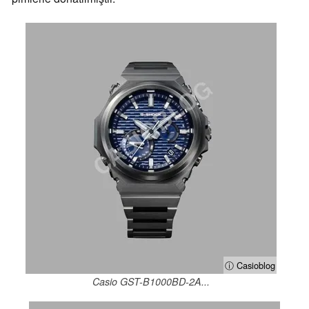
ⓘ Casioblog
Casio GST-B1000BD-2A...