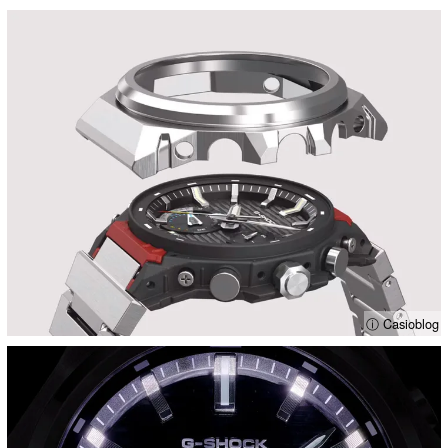
ⓘ Casioblog