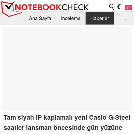
Ana Sayfa
İnceleme
Haberler
...
Öneri /SSS
Kütüphane
Satın Alma Rehberi
Arama
İletişim
Tam siyah IP kaplamalı yeni Casio G-Steel
saatler lansman öncesinde gün yüzüne