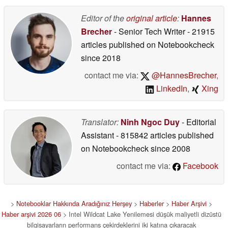
Editor of the
original article
:
Hannes
Brecher
- Senior Tech Writer
- 21915
articles published on Notebookcheck
since 2018
contact me via:
@HannesBrecher
,
LinkedIn
,
Xing
Translator:
Ninh Ngoc Duy
- Editorial
Assistant
- 815842 articles published
on Notebookcheck
since 2008
contact me via:
Facebook
>
Notebooklar Hakkında Aradığınız Herşey
>
Haberler
>
Haber Arşivi
>
Haber arşivi 2026 06
> Intel Wildcat Lake Yenilemesi düşük maliyetli dizüstü
bilgisayarların performans çekirdeklerini iki katına çıkaracak