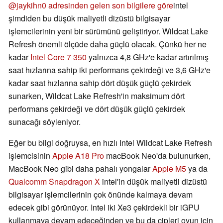
@jaykihn0 adresinden gelen son bilgilere göre
intel
şimdiden bu düşük maliyetli dizüstü bilgisayar
işlemcilerinin yeni bir sürümünü geliştiriyor. Wildcat Lake
Refresh önemli ölçüde daha güçlü olacak. Çünkü her ne
kadar
Intel Core 7 350
yalnızca 4,8 GHz'e kadar artırılmış
saat hızlarına sahip iki performans çekirdeği ve 3,6 GHz'e
kadar saat hızlarına sahip dört düşük güçlü çekirdek
sunarken, Wildcat Lake Refresh'in maksimum dört
performans çekirdeği ve dört düşük güçlü çekirdek
sunacağı söyleniyor.
Eğer bu bilgi doğruysa, en hızlı Intel Wildcat Lake Refresh
işlemcisinin
Apple A18 Pro
macBook Neo'da bulunurken,
MacBook Neo gibi daha pahalı yongalar
Apple M5
ya da
Qualcomm Snapdragon X
intel'in düşük maliyetli dizüstü
bilgisayar işlemcilerinin çok önünde kalmaya devam
edecek gibi görünüyor. Intel iki Xe3 çekirdekli bir iGPU
kullanmaya devam edeceğinden ve bu da çipleri oyun için