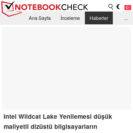
Ana Sayfa
İnceleme
Haberler
...
Öneri /SSS
Kütüphane
Satın Alma Rehberi
Arama
İletişim
Intel Wildcat Lake Yenilemesi düşük
maliyetli dizüstü bilgisayarların