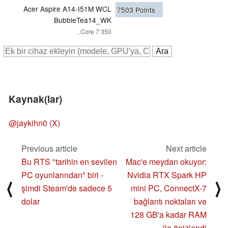
Acer Aspire A14-I51M WCL
7503
Points
BubbleTea14_WK
, Core 7 350
Kaynak(lar)
@jaykihn0 (X)
Previous article
Next article
Bu RTS "tarihin en sevilen
Mac'e meydan okuyor:
PC oyunlarından" biri -
Nvidia RTX Spark HP
⟨
⟩
şimdi Steam'de sadece 5
mini PC, ConnectX-7
dolar
bağlantı noktaları ve
128 GB'a kadar RAM
ile önizlendi