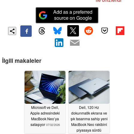
Add as a preferred
source on Google
İlgili makaleler
Microsoft ve Dell,
Dell, 120 Hz
Apple adresindeki
dokunmatik ekrana ve
MacBook Neo’ya
şık tasarıma sahip yeni
sataşıyor
MacBook Neo rakibini
07/02/2026
piyasaya sürdü