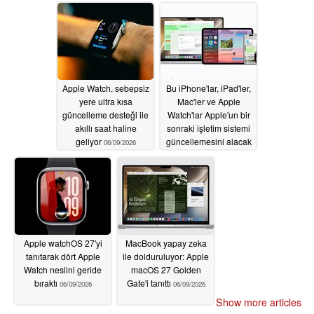
06/09/2026
06/10/2026
Apple Watch, sebepsiz
Bu iPhone'lar, iPad'ler,
yere ultra kısa
Mac'ler ve Apple
güncelleme desteği ile
Watch'lar Apple'un bir
akıllı saat haline
sonraki işletim sistemi
geliyor
güncellemesini alacak
06/09/2026
06/09/2026
Apple watchOS 27'yi
MacBook yapay zeka
tanıtarak dört Apple
ile dolduruluyor: Apple
Watch neslini geride
macOS 27 Golden
bıraktı
Gate'i tanıttı
06/09/2026
06/09/2026
Show more articles