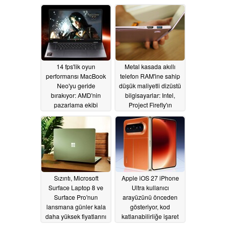
06/18/2026
14 fps'lik oyun
Metal kasada akıllı
performansı MacBook
telefon RAM'ine sahip
Neo'yu geride
düşük maliyetli dizüstü
bırakıyor: AMD'nin
bilgisayarlar: Intel,
pazarlama ekibi
Project Firefly'ın
yanıltıcı iddialarda
ayrıntılarını açıkladı
bulunuyor Apple
06/11/2026
06/16/2026
Sızıntı, Microsoft
Apple iOS 27 iPhone
Surface Laptop 8 ve
Ultra kullanıcı
Surface Pro'nun
arayüzünü önceden
lansmana günler kala
gösteriyor, kod
daha yüksek fiyatlarını
katlanabilirliğe işaret
ortaya koyuyor
ediyor