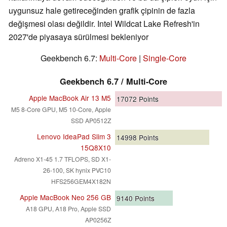
uygunsuz hale getireceğinden grafik çipinin de fazla
değişmesi olası değildir. Intel Wildcat Lake Refresh'in
2027'de piyasaya sürülmesi bekleniyor
Geekbench 6.7:
Multi-Core
|
Single-Core
Geekbench 6.7 / Multi-Core
Apple MacBook Air 13 M5
17072
Points
M5 8-Core GPU, M5 10-Core, Apple
SSD AP0512Z
Lenovo IdeaPad Slim 3
14998
Points
15Q8X10
Adreno X1-45 1.7 TFLOPS, SD X1-
26-100, SK hynix PVC10
HFS256GEM4X182N
Apple MacBook Neo 256 GB
9140
Points
A18 GPU, A18 Pro, Apple SSD
AP0256Z