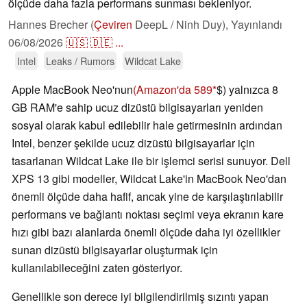
ölçüde daha fazla performans sunması bekleniyor.
Hannes Brecher (
Çeviren
DeepL / Ninh Duy),
Yayınlandı
06/08/2026
🇺🇸
🇩🇪
...
Intel
Leaks / Rumors
Wildcat Lake
Apple MacBook Neo'nun
(Amazon'da 589
$) yalnızca 8
GB RAM'e sahip ucuz dizüstü bilgisayarları yeniden
sosyal olarak kabul edilebilir hale getirmesinin ardından
Intel, benzer şekilde ucuz dizüstü bilgisayarlar için
tasarlanan Wildcat Lake ile bir işlemci serisi sunuyor. Dell
XPS 13 gibi modeller, Wildcat Lake'in MacBook Neo'dan
önemli ölçüde daha hafif, ancak yine de karşılaştırılabilir
performans ve bağlantı noktası seçimi veya ekranın kare
hızı gibi bazı alanlarda önemli ölçüde daha iyi özellikler
sunan dizüstü bilgisayarlar oluşturmak için
kullanılabileceğini zaten gösteriyor.
Genellikle son derece iyi bilgilendirilmiş sızıntı yapan