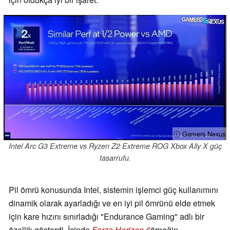
ⓘ Gamers Nexus
Intel Arc G3 Extreme vs Ryzen Z2 Extreme ROG Xbox Ally X güç
tasarrufu.
Pil ömrü konusunda Intel, sistemin işlemci güç kullanımını
dinamik olarak ayarladığı ve en iyi pil ömrünü elde etmek
için kare hızını sınırladığı "Endurance Gaming" adlı bir
özellik gösterdi. İçinde
Forza Horizon 6
örneğin,