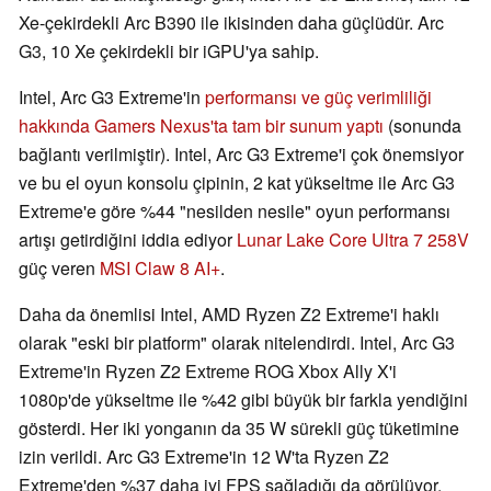
Xe-çekirdekli Arc B390 ile ikisinden daha güçlüdür. Arc
G3, 10 Xe çekirdekli bir iGPU'ya sahip.
Intel, Arc G3 Extreme'in
performansı ve güç verimliliği
hakkında Gamers Nexus'ta tam bir sunum yaptı
(sonunda
bağlantı verilmiştir). Intel, Arc G3 Extreme'i çok önemsiyor
ve bu el oyun konsolu çipinin, 2 kat yükseltme ile Arc G3
Extreme'e göre %44 "nesilden nesile" oyun performansı
artışı getirdiğini iddia ediyor
Lunar Lake Core Ultra 7 258V
güç veren
MSI Claw 8 AI+
.
Daha da önemlisi Intel, AMD Ryzen Z2 Extreme'i haklı
olarak "eski bir platform" olarak nitelendirdi. Intel, Arc G3
Extreme'in Ryzen Z2 Extreme ROG Xbox Ally X'i
1080p'de yükseltme ile %42 gibi büyük bir farkla yendiğini
gösterdi. Her iki yonganın da 35 W sürekli güç tüketimine
izin verildi. Arc G3 Extreme'in 12 W'ta Ryzen Z2
Extreme'den %37 daha iyi FPS sağladığı da görülüyor.