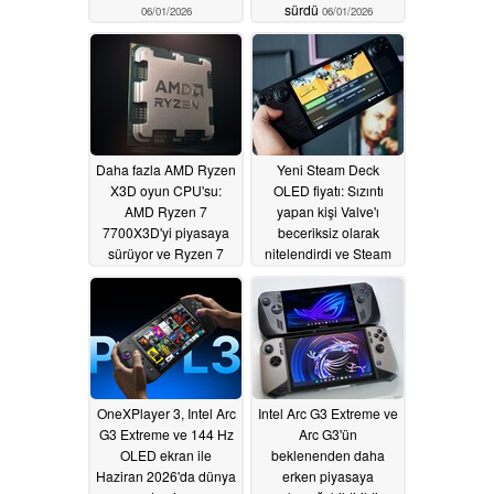
sürdü
06/01/2026
06/01/2026
Daha fazla AMD Ryzen
Yeni Steam Deck
X3D oyun CPU'su:
OLED fiyatı: Sızıntı
AMD Ryzen 7
yapan kişi Valve'ı
7700X3D'yi piyasaya
beceriksiz olarak
sürüyor ve Ryzen 7
nitelendirdi ve Steam
5800X3D'yi geri
Machine fiyatıyla ilgili
getiriyor
endişeleri artırdı
06/01/2026
05/29/2026
OneXPlayer 3, Intel Arc
Intel Arc G3 Extreme ve
G3 Extreme ve 144 Hz
Arc G3'ün
OLED ekran ile
beklenenden daha
Haziran 2026'da dünya
erken piyasaya