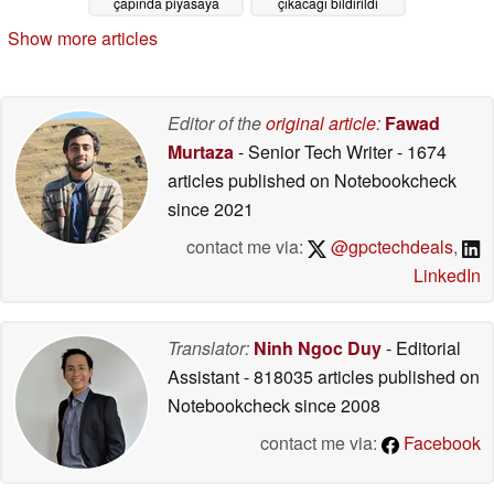
çapında piyasaya
çıkacağı bildirildi
sürülüyor
05/28/2026
05/27/2026
Show more articles
Editor of the
original article
:
Fawad
Murtaza
- Senior Tech Writer
- 1674
articles published on Notebookcheck
since 2021
contact me via:
@gpctechdeals
,
LinkedIn
Translator:
Ninh Ngoc Duy
- Editorial
Assistant
- 818035 articles published on
Notebookcheck
since 2008
contact me via:
Facebook