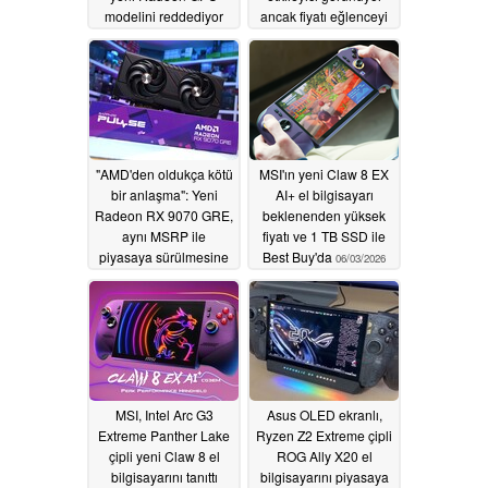
modelini reddediyor
ancak fiyatı eğlenceyi
gibi görünüyor
bozabilir
06/03/2026
06/22/2026
"AMD'den oldukça kötü
MSI'ın yeni Claw 8 EX
bir anlaşma": Yeni
AI+ el bilgisayarı
Radeon RX 9070 GRE,
beklenenden yüksek
aynı MSRP ile
fiyatı ve 1 TB SSD ile
piyasaya sürülmesine
Best Buy'da
06/03/2026
rağmen RX 9070'e
kıyasla %16 daha kötü
performans gösteriyor
06/03/2026
MSI, Intel Arc G3
Asus OLED ekranlı,
Extreme Panther Lake
Ryzen Z2 Extreme çipli
çipli yeni Claw 8 el
ROG Ally X20 el
bilgisayarını tanıttı
bilgisayarını piyasaya