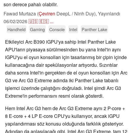
son derece pahalı olabilir.
Fawad Murtaza (
Çeviren
DeepL / Ninh Duy),
Yayınlandı
06/02/2026
🇺🇸
🇪🇸
...
Handheld
Gaming
Console
Intel
Panther Lake
Etkileyici Arc B390 iGPU'ya sahip Intel Panther Lake
APU'ların piyasaya sürülmesinden bu yana Intel'in aynı
iGPU'yu el oyun konsolları için tasarlanmış bir çipin içinde
kullanacağına dair spekülasyonlar artıyordu. Sızıntılar
daha sonra Intel'in gerçekten de el oyun konsolları için Arc
G3 ve Arc G3 Extreme adında iki Panther Lake tabanlı
işlemci üzerinde çalıştığını doğruladı. Intel şimdi Arc G3
Extreme'in performansını resmi olarak gösterdi.
Hem Intel Arc G3 hem de Arc G3 Extreme aynı 2 P-core +
8 E-core + 4 LP E-core CPU'yu kullanıyor, ancak iGPU
yapılandırması söz konusu olduğunda farklılık gösteriyor.
Adından da anlaşılacağı gibi, Intel Arc G3 Extreme, tam 12