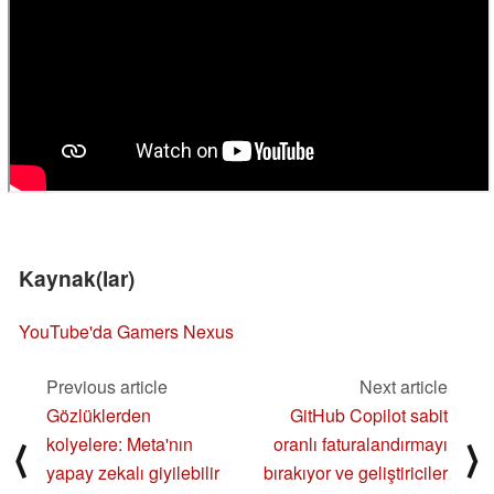
Kaynak(lar)
YouTube'da Gamers Nexus
Previous article
Next article
Gözlüklerden
GitHub Copilot sabit
kolyelere: Meta'nın
oranlı faturalandırmayı
⟨
⟩
yapay zekalı giyilebilir
bırakıyor ve geliştiriciler