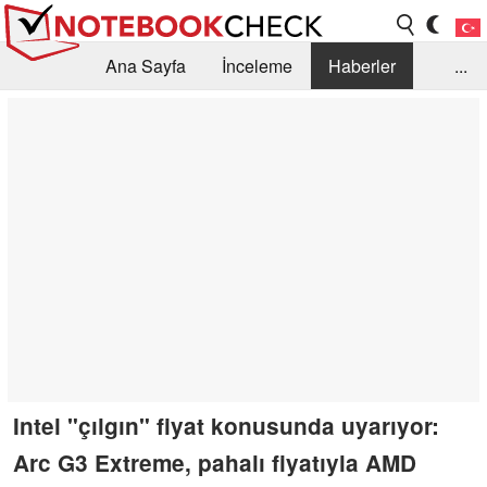
Ana Sayfa
İnceleme
Haberler
...
Öneri /SSS
Kütüphane
Satın Alma Rehberi
Arama
İletişim
Intel "çılgın" fiyat konusunda uyarıyor:
Arc G3 Extreme, pahalı fiyatıyla AMD