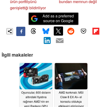
ürün portföyünü
bundan memnun değil
genişlettiği bildiriliyor
Add as a preferred
source on Google
İlgili makaleler
Oyuncular, 600 doların
AMD korkmalı: MSI
altındaki fiyatına
Claw 8 EX AI+ el
rağmen AMD’nin en
konsolu oldukça
yeni Radeon GPU
etkileyici görünüyor