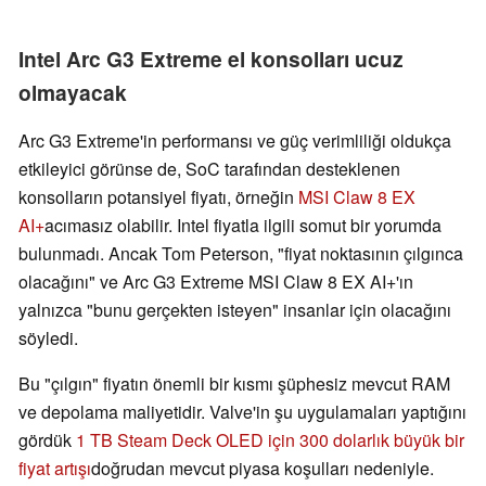
Intel Arc G3 Extreme el konsolları ucuz
olmayacak
Arc G3 Extreme'in performansı ve güç verimliliği oldukça
etkileyici görünse de, SoC tarafından desteklenen
konsolların potansiyel fiyatı, örneğin
MSI Claw 8 EX
AI+
acımasız olabilir. Intel fiyatla ilgili somut bir yorumda
bulunmadı. Ancak Tom Peterson, "fiyat noktasının çılgınca
olacağını" ve Arc G3 Extreme MSI Claw 8 EX AI+'ın
yalnızca "bunu gerçekten isteyen" insanlar için olacağını
söyledi.
Bu "çılgın" fiyatın önemli bir kısmı şüphesiz mevcut RAM
ve depolama maliyetidir. Valve'in şu uygulamaları yaptığını
gördük
1 TB Steam Deck OLED için 300 dolarlık büyük bir
fiyat artışı
doğrudan mevcut piyasa koşulları nedeniyle.