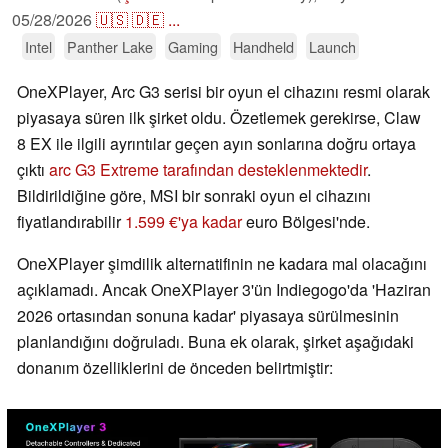
05/28/2026
🇺🇸
🇩🇪
...
Intel
Panther Lake
Gaming
Handheld
Launch
OneXPlayer, Arc G3 serisi bir oyun el cihazını resmi olarak
piyasaya süren ilk şirket oldu. Özetlemek gerekirse, Claw
8 EX ile ilgili ayrıntılar geçen ayın sonlarına doğru ortaya
çıktı
arc G3 Extreme tarafından desteklenmektedir
.
Bildirildiğine göre, MSI bir sonraki oyun el cihazını
fiyatlandırabilir
1.599 €'ya kadar
euro Bölgesi'nde.
OneXPlayer şimdilik alternatifinin ne kadara mal olacağını
açıklamadı. Ancak OneXPlayer 3'ün Indiegogo'da 'Haziran
2026 ortasından sonuna kadar' piyasaya sürülmesinin
planlandığını doğruladı. Buna ek olarak, şirket aşağıdaki
donanım özelliklerini de önceden belirtmiştir: