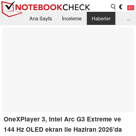
Ana Sayfa
İnceleme
Haberler
...
Öneri /SSS
Kütüphane
Satın Alma Rehberi
Arama
İletişim
OneXPlayer 3, Intel Arc G3 Extreme ve
144 Hz OLED ekran ile Haziran 2026'da