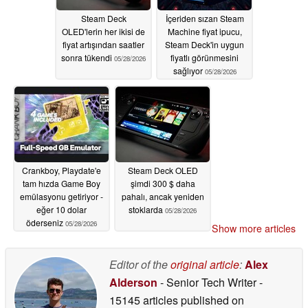
Steam Deck
İçeriden sızan Steam
OLED'lerin her ikisi de
Machine fiyat ipucu,
fiyat artışından saatler
Steam Deck'in uygun
sonra tükendi
fiyatlı görünmesini
05/28/2026
sağlıyor
05/28/2026
Crankboy, Playdate'e
Steam Deck OLED
tam hızda Game Boy
şimdi 300 $ daha
emülasyonu getiriyor -
pahalı, ancak yeniden
eğer 10 dolar
stoklarda
05/28/2026
öderseniz
05/28/2026
Show more articles
Editor of the
original article
:
Alex
Alderson
- Senior Tech Writer
-
15145 articles published on