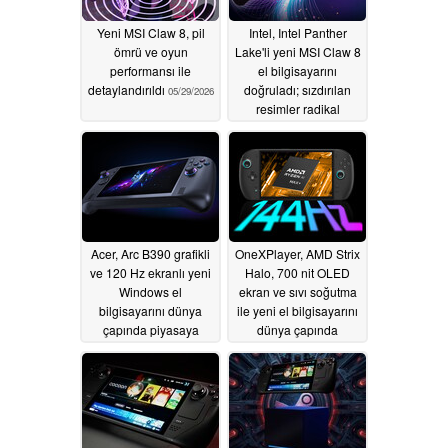
piyasaya çıkıyor
06/14/2026
Yeni MSI Claw 8, pil
Intel, Intel Panther
ömrü ve oyun
Lake'li yeni MSI Claw 8
performansı ile
el bilgisayarını
detaylandırıldı
doğruladı; sızdırılan
05/29/2026
resimler radikal
yeniden tasarımı ortaya
koyuyor
05/29/2026
Acer, Arc B390 grafikli
OneXPlayer, AMD Strix
ve 120 Hz ekranlı yeni
Halo, 700 nit OLED
Windows el
ekran ve sıvı soğutma
bilgisayarını dünya
ile yeni el bilgisayarını
çapında piyasaya
dünya çapında
sürüyor
piyasaya sürüyor
05/28/2026
05/28/2026