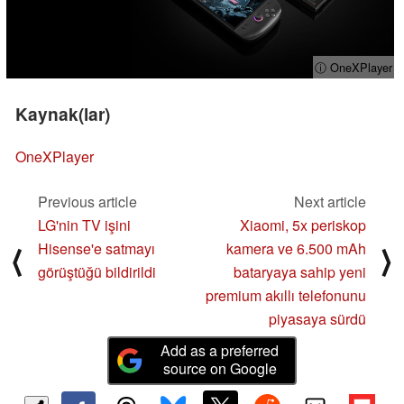
ⓘ OneXPlayer
Kaynak(lar)
OneXPlayer
Previous article
Next article
LG'nin TV işini
Xiaomi, 5x periskop
Hisense'e satmayı
kamera ve 6.500 mAh
⟨
⟩
görüştüğü bildirildi
bataryaya sahip yeni
premium akıllı telefonunu
piyasaya sürdü
Add as a preferred
source on Google