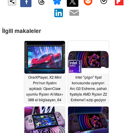
İlgili makaleler
OneXPlayer, X2 Mini
Intel "çılgın" fiyat
Pro'nun fiyatını
konusunda uyarıyor:
açıkladı: OpenClaw
Arc G3 Extreme, pahalı
uyumlu Ryzen AI Max+
fiyatıyla AMD Ryzen Z2
388 el bilgisayarı, 64
Extreme'i ezip geçiyor
GB'a kadar RAM,
06/02/2026
isteğe bağlı sıvı
soğutma ve 118 TOPS
yapay zeka
performansı ile