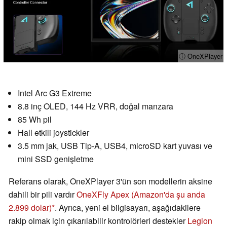
ⓘ OneXPlayer
Intel Arc G3 Extreme
8.8 inç OLED, 144 Hz VRR, doğal manzara
85 Wh pil
Hall etkili joystickler
3.5 mm jak, USB Tip-A, USB4, microSD kart yuvası ve
mini SSD genişletme
Referans olarak, OneXPlayer 3'ün son modellerin aksine
dahili bir pili vardır
OneXFly Apex
(Amazon'da şu anda
2.899 dolar)
. Ayrıca, yeni el bilgisayarı, aşağıdakilere
rakip olmak için çıkarılabilir kontrolörleri destekler
Legion