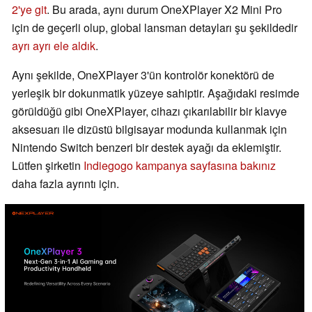
2'ye git
. Bu arada, aynı durum OneXPlayer X2 Mini Pro
için de geçerli olup, global lansman detayları şu şekildedir
ayrı ayrı ele aldık
.
Aynı şekilde, OneXPlayer 3'ün kontrolör konektörü de
yerleşik bir dokunmatik yüzeye sahiptir. Aşağıdaki resimde
görüldüğü gibi OneXPlayer, cihazı çıkarılabilir bir klavye
aksesuarı ile dizüstü bilgisayar modunda kullanmak için
Nintendo Switch benzeri bir destek ayağı da eklemiştir.
Lütfen şirketin
Indiegogo kampanya sayfasına bakınız
daha fazla ayrıntı için.