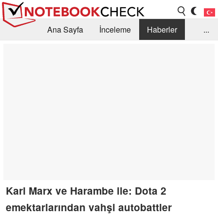
Ana Sayfa
İnceleme
Haberler
...
Öneri /SSS
Kütüphane
Satın Alma Rehberi
Arama
İletişim
Karl Marx ve Harambe ile: Dota 2
emektarlarından vahşi autobattler