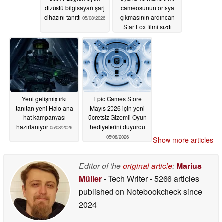
dizüstü bilgisayarı şarj
cameosunun ortaya
cihazını tanıttı
çıkmasının ardından
05/08/2026
Star Fox filmi sızdı
05/08/2026
Yeni gelişmiş ırkı
Epic Games Store
tanıtan yeni Halo ana
Mayıs 2026 için yeni
hat kampanyası
ücretsiz Gizemli Oyun
hazırlanıyor
hediyelerini duyurdu
05/08/2026
05/08/2026
Show more articles
Editor of the
original article
:
Marius
Müller
- Tech Writer
- 5266 articles
published on Notebookcheck
since
2024