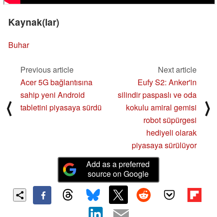
Kaynak(lar)
Buhar
Previous article
Next article
Acer 5G bağlantısına
Eufy S2: Anker'in
sahip yeni Android
silindir paspaslı ve oda
⟨
⟩
tabletini piyasaya sürdü
kokulu amiral gemisi
robot süpürgesi
hediyeli olarak
piyasaya sürülüyor
Add as a preferred
source on Google