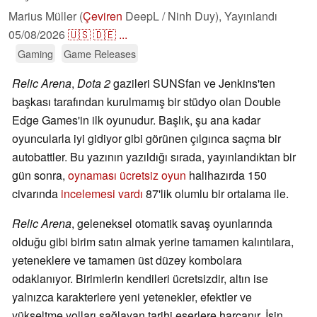
Marius Müller (
Çeviren
DeepL / Ninh Duy),
Yayınlandı
05/08/2026
🇺🇸
🇩🇪
...
Gaming
Game Releases
Relic Arena
,
Dota 2
gazileri SUNSfan ve Jenkins'ten
başkası tarafından kurulmamış bir stüdyo olan Double
Edge Games'in ilk oyunudur. Başlık, şu ana kadar
oyuncularla iyi gidiyor gibi görünen çılgınca saçma bir
autobattler. Bu yazının yazıldığı sırada, yayınlandıktan bir
gün sonra,
oynaması ücretsiz oyun
halihazırda 150
civarında
incelemesi vardı
87'lik olumlu bir ortalama ile.
Relic Arena
, geleneksel otomatik savaş oyunlarında
olduğu gibi birim satın almak yerine tamamen kalıntılara,
yeteneklere ve tamamen üst düzey kombolara
odaklanıyor. Birimlerin kendileri ücretsizdir, altın ise
yalnızca karakterlere yeni yetenekler, efektler ve
yükseltme yolları sağlayan tarihi eserlere harcanır. İşin