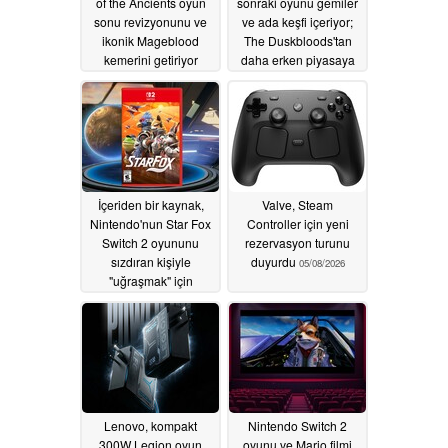
of the Ancients oyun
sonraki oyunu gemiler
sonu revizyonunu ve
ve ada keşfi içeriyor;
ikonik Mageblood
The Duskbloods'tan
kemerini getiriyor
daha erken piyasaya
sürülebilir
05/08/2026
05/08/2026
İçeriden bir kaynak,
Valve, Steam
Nintendo'nun Star Fox
Controller için yeni
Switch 2 oyununu
rezervasyon turunu
sızdıran kişiyle
duyurdu
05/08/2026
"uğraşmak" için
çıkardığını söylüyor
05/08/2026
Lenovo, kompakt
Nintendo Switch 2
300W Legion oyun
oyunu ve Mario filmi