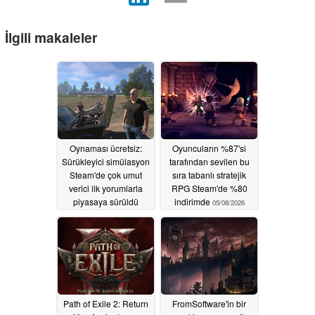
İlgili makaleler
Oynaması ücretsiz:
Oyuncuların %87'si
Sürükleyici simülasyon
tarafından sevilen bu
Steam'de çok umut
sıra tabanlı stratejik
verici ilk yorumlarla
RPG Steam'de %80
piyasaya sürüldü
indirimde
05/08/2026
05/13/2026
Path of Exile 2: Return
FromSoftware'in bir