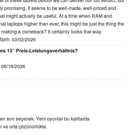
 of these tablets before we can deliver our full verdict, but
y promising. It seems to be well-made, well-priced and
that might actually be useful. At a time when RAM and
onal laptops higher than ever, this might be just the thing the
 making a comeback? It certainly looks that way.
 Tarih: 03/02/2026
es 13” Preis-Leistungsverhältnis?
h: 06/18/2026
 en son seçenek. Yeni oyunlar bu kartlarda
r ve orta çözünürlükte.