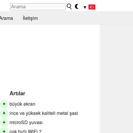
▼
Arama
İletişim
Artılar
büyük ekran
+
ince ve yüksek kaliteli metal şasi
+
microSD yuvası
+
çok hızlı WiFi 7
+