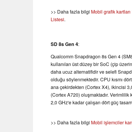
>> Daha fazla bilgi
Mobil grafik kartlar
Listesi
.
SD 8s Gen 4
:
Qualcomm Snapdragon 8s Gen 4 (SM8735),
kullanılan üst düzey bir SoC (çip üzer
daha ucuz alternatifidir ve selefi Snap
olduğu söylenmektedir. CPU kısmı dört 
ana çekirdekten (Cortex X4), ikincisi 
(Cortex A720) oluşmaktadır. Verimlilik k
2,0 GHz'e kadar çalışan dört güç tasarr
>> Daha fazla bilgi
Mobil işlemciler kar