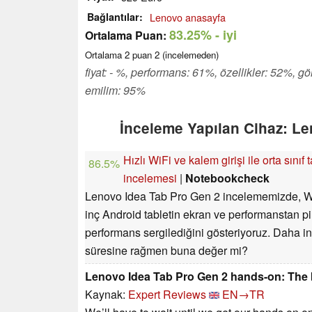
Bağlantılar
Lenovo anasayfa
83.25%
- iyi
Ortalama Puan:
Ortalama
2
puan
2
(incelemeden)
fiyat: - %, performans: 61%, özellikler: 52%, g
emilim: 95%
İnceleme Yapılan Cihaz: Le
Hızlı WiFi ve kalem girişi ile orta sınıf
86.5%
incelemesi
|
Notebookcheck
Lenovo Idea Tab Pro Gen 2 incelememizde, W
inç Android tabletin ekran ve performanstan pi
performans sergilediğini gösteriyoruz. Daha i
süresine rağmen buna değer mi?
Lenovo Idea Tab Pro Gen 2 hands-on: The be
Kaynak:
Expert Reviews
EN→TR