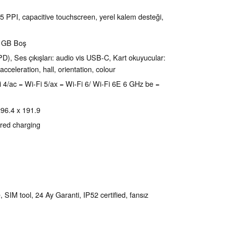
5 PPI, capacitive touchscreen, yerel kalem desteği,
5 GB Boş
), Ses çıkışları: audio vis USB-C, Kart okuyucular:
acceleration, hall, orientation, colour
i-Fi 4/ac = Wi-Fi 5/ax = Wi-Fi 6/ Wi-Fi 6E 6 GHz be =
 296.4 x 191.9
red charging
 SIM tool, 24 Ay Garanti, IP52 certified, fansız