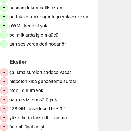
hassas dokunmatik ekran
+
parlak ve renk doğruluğu yüksek ekran
+
pWM titremesi yok
+
bol miktarda işlem gücü
+
tam ses veren dört hoparlör
+
Eksiler
çalışma süreleri sadece vasat
-
nispeten kısa güncelleme süresi
-
mobil sürüm yok
-
parmak izi sensörü yok
-
128 GB ile sadece UFS 3.1
-
yük altında fark edilir ısınma
-
önemli̇ fi̇yat artişi
-