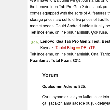
We’ll have to wait until we get our hands on one
the Lenovo Idea Tab Pro Gen 2 does look prett
comes equipped with the sorts of AI features 
storage prices are set to drive prices of traditi
market needs. Could Android tablets finally be
Tek İnceleme, online bulunabilirlik, Çok Kısa,
Lenovo Idea Tab Pro Gen 2 Test: Best
80%
Kaynak:
Tablet Blog
DE→TR
Tek İnceleme, online bulunabilirlik, Orta, Tari
Puanlama:
Total Puan
: 80%
Yorum
Qualcomm Adreno 825
:
Oyun oynamak isteyen kullanıcılar için
çalışacaktır, ama sadece düşük detayla