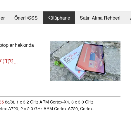
er
Öneri /SSS
Kütüphane
Satın Alma Rehberi
ptoplar hakkında

🇺🇸
...
35
8c/8t, 1 x 3.2 GHz ARM Cortex-X4, 3 x 3.0 GHz
tex-A720, 2 x 2.0 GHz ARM Cortex-A720, Cortex-