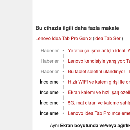
Bu cihazla ilgili daha fazla makale
Lenovo Idea Tab Pro Gen 2
(
Idea Tab Seri
)
Haberler
•
Yaratıcı çalışmalar için ideal: 
|
Haberler
•
Lenovo kendisiyle yarışıyor: Ta
|
Haberler
•
Bu tablet selefini utandırıyor -
|
İnceleme
•
Hızlı WiFi ve kalem girişi ile or
|
İnceleme
•
Ekran kalemi ve hızlı şarj özell
|
İnceleme
•
5G, mat ekran ve kaleme sahip 
|
İnceleme
•
Lenovo Idea Tab Pro incelemes
Aynı
Ekran boyutunda ve/veya ağırlık