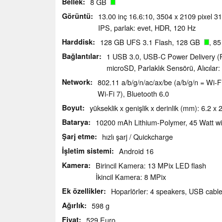
Bellek
8 GB
Görüntü
13.00 inç 16.6:10, 3504 x 2109 pixel 31
IPS, parlak: evet, HDR, 120 Hz
Harddisk
128 GB UFS 3.1 Flash, 128 GB
, 8
Bağlantılar
1 USB 3.0, USB-C Power Delivery (PD
microSD, Parlaklık Sensörü, Alıcılar: 
Network
802.11 a/​b/​g/​n/​ac/​ax/​be (a/b/g/n = W
Wi-Fi 7), Bluetooth 6.0
Boyut
yükseklik x genişlik x derinlik (mm): 6.2 x
Batarya
10200 mAh Lithium-Polymer, 45 Watt wi
Şarj etme
hızlı şarj / Quickcharge
İşletim sistemi
Android 16
Kamera
Birincil Kamera: 13 MPix LED flash
İkincil Kamera: 8 MPix
Ek özellikler
Hoparlörler: 4 speakers, USB cable,
Ağırlık
598 g
Fiyat
529 Euro