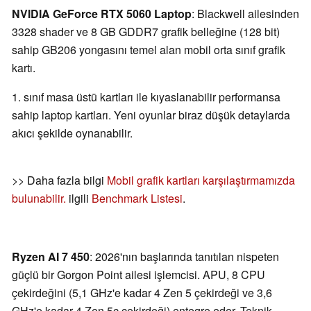
NVIDIA GeForce RTX 5060 Laptop
: Blackwell ailesinden
3328 shader ve 8 GB GDDR7 grafik belleğine (128 bit)
sahip GB206 yongasını temel alan mobil orta sınıf grafik
kartı.
1. sınıf masa üstü kartları ile kıyaslanabilir performansa
sahip laptop kartları. Yeni oyunlar biraz düşük detaylarda
akıcı şekilde oynanabilir.
>> Daha fazla bilgi
Mobil grafik kartları karşılaştırmamızda
bulunabilir.
ilgili
Benchmark Listesi
.
Ryzen AI 7 450
: 2026'nın başlarında tanıtılan nispeten
güçlü bir Gorgon Point ailesi işlemcisi. APU, 8 CPU
çekirdeğini (5,1 GHz'e kadar 4 Zen 5 çekirdeği ve 3,6
GHz'e kadar 4 Zen 5c çekirdeği) entegre eder. Teknik