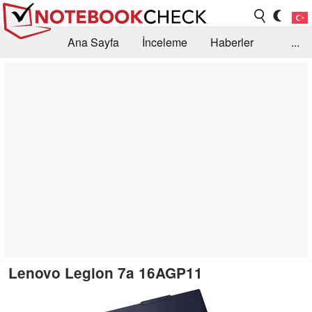
Ana Sayfa
İnceleme
Haberler
...
Öneri /SSS
Kütüphane
Satın Alma Rehberi
Arama
İletişim
Lenovo Legion 7a 16AGP11