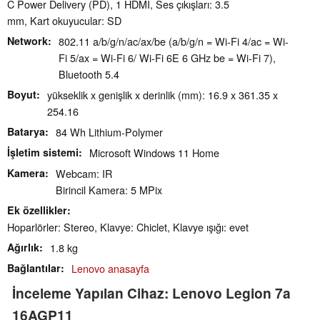
C Power Delivery (PD), 1 HDMI, Ses çıkışları: 3.5
mm, Kart okuyucular: SD
Network
802.11 a/​b/​g/​n/​ac/​ax/​be (a/b/g/n = Wi-Fi 4/ac = Wi-
Fi 5/ax = Wi-Fi 6/ Wi-Fi 6E 6 GHz be = Wi-Fi 7),
Bluetooth 5.4
Boyut
yükseklik x genişlik x derinlik (mm): 16.9 x 361.35 x
254.16
Batarya
84 Wh Lithium-Polymer
İşletim sistemi
Microsoft Windows 11 Home
Kamera
Webcam: IR
Birincil Kamera: 5 MPix
Ek özellikler
Hoparlörler: Stereo, Klavye: Chiclet, Klavye ışığı: evet
Ağırlık
1.8 kg
Bağlantılar
Lenovo anasayfa
İnceleme Yapılan Cihaz: Lenovo Legion 7a
16AGP11