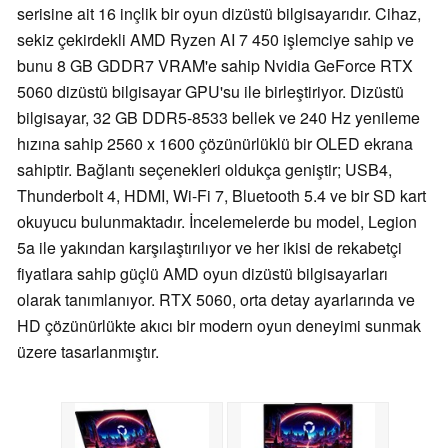
serisine ait 16 inçlik bir oyun dizüstü bilgisayarıdır. Cihaz,
sekiz çekirdekli AMD Ryzen AI 7 450 işlemciye sahip ve
bunu 8 GB GDDR7 VRAM'e sahip Nvidia GeForce RTX
5060 dizüstü bilgisayar GPU'su ile birleştiriyor. Dizüstü
bilgisayar, 32 GB DDR5-8533 bellek ve 240 Hz yenileme
hızına sahip 2560 x 1600 çözünürlüklü bir OLED ekrana
sahiptir. Bağlantı seçenekleri oldukça geniştir; USB4,
Thunderbolt 4, HDMI, Wi-Fi 7, Bluetooth 5.4 ve bir SD kart
okuyucu bulunmaktadır. İncelemelerde bu model, Legion
5a ile yakından karşılaştırılıyor ve her ikisi de rekabetçi
fiyatlara sahip güçlü AMD oyun dizüstü bilgisayarları
olarak tanımlanıyor. RTX 5060, orta detay ayarlarında ve
HD çözünürlükte akıcı bir modern oyun deneyimi sunmak
üzere tasarlanmıştır.