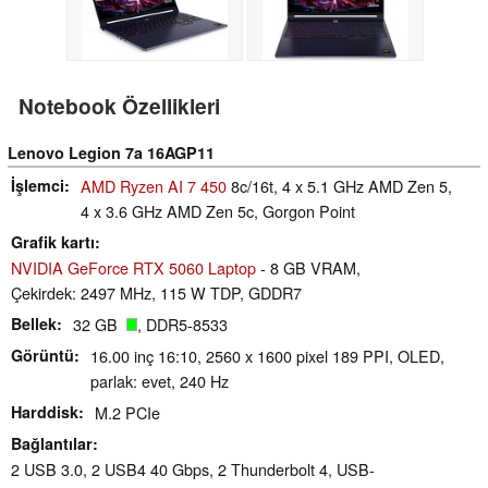
Notebook Özellikleri
Lenovo Legion 7a 16AGP11
İşlemci
AMD Ryzen AI 7 450
8c/16t, 4 x 5.1 GHz AMD Zen 5,
4 x 3.6 GHz AMD Zen 5c, Gorgon Point
Grafik kartı
NVIDIA GeForce RTX 5060 Laptop
- 8 GB VRAM,
Çekirdek: 2497 MHz, 115 W TDP, GDDR7
Bellek
32 GB
, DDR5-8533
Görüntü
16.00 inç 16:10, 2560 x 1600 pixel 189 PPI, OLED,
parlak: evet, 240 Hz
Harddisk
M.2 PCIe
Bağlantılar
2 USB 3.0, 2 USB4 40 Gbps, 2 Thunderbolt 4, USB-