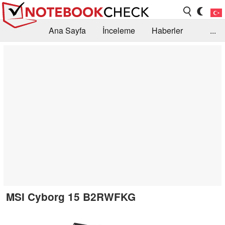
Ana Sayfa
İnceleme
Haberler
...
Öneri /SSS
Kütüphane
Satın Alma Rehberi
Arama
İletişim
MSI Cyborg 15 B2RWFKG