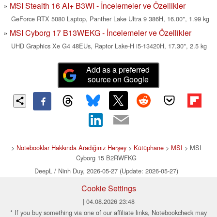
MSI Stealth 16 AI+ B3WI - İncelemeler ve Özellikler
GeForce RTX 5080 Laptop, Panther Lake Ultra 9 386H, 16.00", 1.99 kg
MSI Cyborg 17 B13WEKG - İncelemeler ve Özellikler
UHD Graphics Xe G4 48EUs, Raptor Lake-H i5-13420H, 17.30", 2.5 kg
Add as a preferred
source on Google
>
Notebooklar Hakkında Aradığınız Herşey
>
Kütüphane
>
MSI
> MSI
Cyborg 15 B2RWFKG
DeepL / Ninh Duy, 2026-05-27 (Update: 2026-05-27)
Cookie Settings
| 04.08.2026 23:48
* If you buy something via one of our affiliate links, Notebookcheck may