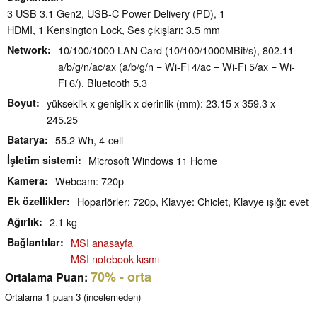
3 USB 3.1 Gen2, USB-C Power Delivery (PD), 1
HDMI, 1 Kensington Lock, Ses çıkışları: 3.5 mm
Network
10/100/1000 LAN Card (10/100/1000MBit/s), 802.11
a/b/g/n/ac/ax (a/b/g/n = Wi-Fi 4/ac = Wi-Fi 5/ax = Wi-
Fi 6/), Bluetooth 5.3
Boyut
yükseklik x genişlik x derinlik (mm): 23.15 x 359.3 x
245.25
Batarya
55.2 Wh, 4-cell
İşletim sistemi
Microsoft Windows 11 Home
Kamera
Webcam: 720p
Ek özellikler
Hoparlörler: 720p, Klavye: Chiclet, Klavye ışığı: evet
Ağırlık
2.1 kg
Bağlantılar
MSI anasayfa
MSI notebook kısmı
70%
- orta
Ortalama Puan:
Ortalama
1
puan
3
(incelemeden)