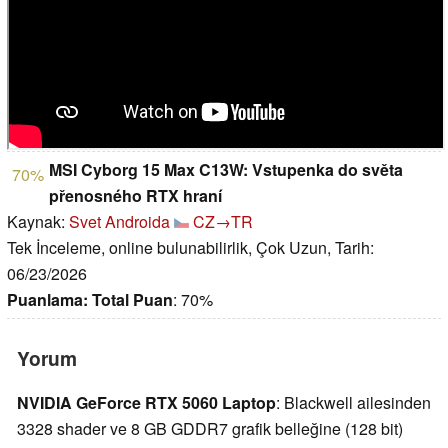
MSI Cyborg 15 Max C13W: Vstupenka do světa
70%
přenosného RTX hraní
Kaynak:
Svet Androida
CZ→TR
Tek İnceleme, online bulunabilirlik, Çok Uzun, Tarih:
06/23/2026
Puanlama:
Total Puan
: 70%
Yorum
NVIDIA GeForce RTX 5060 Laptop
: Blackwell ailesinden
3328 shader ve 8 GB GDDR7 grafik belleğine (128 bit)