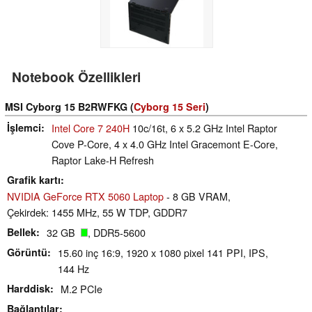
Notebook Özellikleri
MSI Cyborg 15 B2RWFKG (
Cyborg 15 Seri
)
İşlemci
Intel Core 7 240H
10c/16t, 6 x 5.2 GHz Intel Raptor
Cove P-Core, 4 x 4.0 GHz Intel Gracemont E-Core,
Raptor Lake-H Refresh
Grafik kartı
NVIDIA GeForce RTX 5060 Laptop
- 8 GB VRAM,
Çekirdek: 1455 MHz, 55 W TDP, GDDR7
Bellek
32 GB
, DDR5-5600
Görüntü
15.60 inç 16:9, 1920 x 1080 pixel 141 PPI, IPS,
144 Hz
Harddisk
M.2 PCIe
Bağlantılar