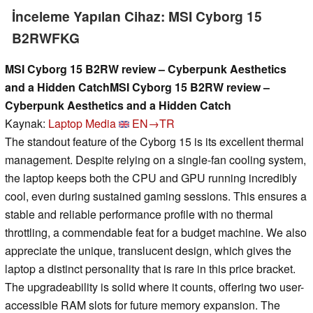
İnceleme Yapılan Cihaz: MSI Cyborg 15
B2RWFKG
MSI Cyborg 15 B2RW review – Cyberpunk Aesthetics
and a Hidden CatchMSI Cyborg 15 B2RW review –
Cyberpunk Aesthetics and a Hidden Catch
Kaynak:
Laptop Media
EN→TR
The standout feature of the Cyborg 15 is its excellent thermal
management. Despite relying on a single-fan cooling system,
the laptop keeps both the CPU and GPU running incredibly
cool, even during sustained gaming sessions. This ensures a
stable and reliable performance profile with no thermal
throttling, a commendable feat for a budget machine. We also
appreciate the unique, translucent design, which gives the
laptop a distinct personality that is rare in this price bracket.
The upgradeability is solid where it counts, offering two user-
accessible RAM slots for future memory expansion. The