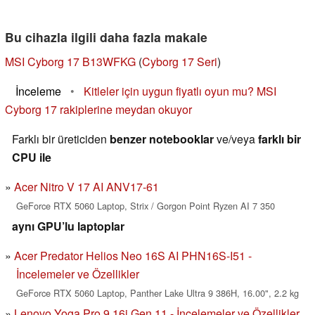
Bu cihazla ilgili daha fazla makale
MSI Cyborg 17 B13WFKG
(
Cyborg 17 Seri
)
İnceleme
•
Kitleler için uygun fiyatlı oyun mu? MSI
Cyborg 17 rakiplerine meydan okuyor
Farklı bir üreticiden
benzer notebooklar
ve/veya
farklı bir
CPU ile
Acer Nitro V 17 AI ANV17-61
GeForce RTX 5060 Laptop, Strix / Gorgon Point Ryzen AI 7 350
aynı GPU’lu laptoplar
Acer Predator Helios Neo 16S AI PHN16S-I51 -
İncelemeler ve Özellikler
GeForce RTX 5060 Laptop, Panther Lake Ultra 9 386H, 16.00", 2.2 kg
Lenovo Yoga Pro 9 16i Gen 11 - İncelemeler ve Özellikler