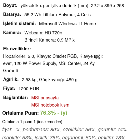
Boyut
yükseklik x genişlik x derinlik (mm): 22.2 x 399 x 258
Batarya
55.2 Wh Lithium-Polymer, 4 Cells
İşletim sistemi
Microsoft Windows 11 Home
Kamera
Webcam: HD 720p
Birincil Kamera: 0.9 MPix
Ek özellikler
Hoparlörler: 2.0, Klavye: Chiclet RGB, Klavye ışığı:
evet, 120 W Power Supply, MSI Center, 24 Ay
Garanti
Ağırlık
2.58 kg, Güç kaynağı: 480 g
Fiyat
1200 EUR
Bağlantılar
MSI anasayfa
MSI notebook kısmı
76.3%
- iyi
Ortalama Puan:
Ortalama
1
puan
1
(incelemeden)
fiyat: - %, performans: 80%, özellikler: 56%, görüntü: 74%
mobilite: 58%, işcilik: 76%, ergonomi: 80%, emilim: 78%