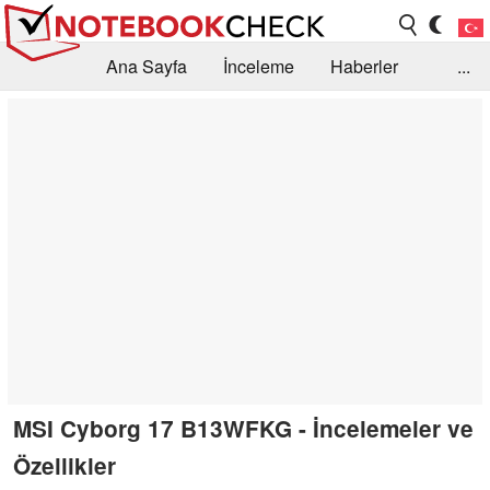
Ana Sayfa
İnceleme
Haberler
...
Öneri /SSS
Kütüphane
Satın Alma Rehberi
Arama
İletişim
MSI Cyborg 17 B13WFKG - İncelemeler ve
Özellikler