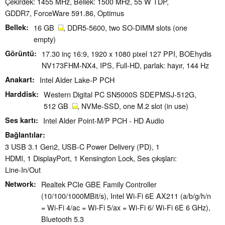
Çekirdek: 1455 MHz, Bellek: 1500 MHz, 55 W TDP,
GDDR7, ForceWare 591.86, Optimus
Bellek
16 GB
, DDR5-5600, two SO-DIMM slots (one
empty)
Görüntü
17.30 inç 16:9, 1920 x 1080 pixel 127 PPI, BOEhydis
NV173FHM-NX4, IPS, Full-HD, parlak: hayır, 144 Hz
Anakart
Intel Alder Lake-P PCH
Harddisk
Western Digital PC SN5000S SDEPMSJ-512G,
512 GB
, NVMe-SSD, one M.2 slot (in use)
Ses kartı
Intel Alder Point-M/P PCH - HD Audio
Bağlantılar
3 USB 3.1 Gen2, USB-C Power Delivery (PD), 1
HDMI, 1 DisplayPort, 1 Kensington Lock, Ses çıkışları:
Line-In/Out
Network
Realtek PCIe GBE Family Controller
(10/100/1000MBit/s), Intel Wi-Fi 6E AX211 (a/b/g/h/n
= Wi-Fi 4/ac = Wi-Fi 5/ax = Wi-Fi 6/ Wi-Fi 6E 6 GHz),
Bluetooth 5.3