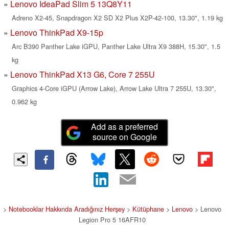
Lenovo IdeaPad Slim 5 13Q8Y11
Adreno X2-45, Snapdragon X2 SD X2 Plus X2P-42-100, 13.30", 1.19 kg
Lenovo ThinkPad X9-15p
Arc B390 Panther Lake iGPU, Panther Lake Ultra X9 388H, 15.30", 1.5
kg
Lenovo ThinkPad X13 G6, Core 7 255U
Graphics 4-Core iGPU (Arrow Lake), Arrow Lake Ultra 7 255U, 13.30",
0.962 kg
Add as a preferred
source on Google
>
Notebooklar Hakkında Aradığınız Herşey
>
Kütüphane
>
Lenovo
> Lenovo
Legion Pro 5 16AFR10