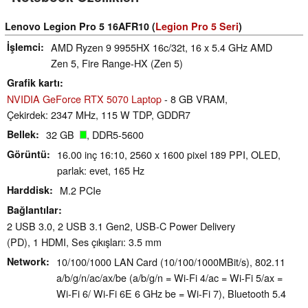
Lenovo Legion Pro 5 16AFR10 (
Legion Pro 5 Seri
)
İşlemci
AMD Ryzen 9 9955HX 16c/32t, 16 x 5.4 GHz AMD
Zen 5, Fire Range-HX (Zen 5)
Grafik kartı
NVIDIA GeForce RTX 5070 Laptop
- 8 GB VRAM,
Çekirdek: 2347 MHz, 115 W TDP, GDDR7
Bellek
32 GB
, DDR5-5600
Görüntü
16.00 inç 16:10, 2560 x 1600 pixel 189 PPI, OLED,
parlak: evet, 165 Hz
Harddisk
M.2 PCIe
Bağlantılar
2 USB 3.0, 2 USB 3.1 Gen2, USB-C Power Delivery
(PD), 1 HDMI, Ses çıkışları: 3.5 mm
Network
10/100/1000 LAN Card (10/100/1000MBit/s), 802.11
a/​b/​g/​n/​ac/​ax/​be (a/b/g/n = Wi-Fi 4/ac = Wi-Fi 5/ax =
Wi-Fi 6/ Wi-Fi 6E 6 GHz be = Wi-Fi 7), Bluetooth 5.4