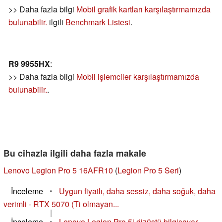
>> Daha fazla bilgi
Mobil grafik kartları karşılaştırmamızda
bulunabilir.
ilgili
Benchmark Listesi
.
R9 9955HX
:
>> Daha fazla bilgi
Mobil işlemciler karşılaştırmamızda
bulunabilir.
.
Bu cihazla ilgili daha fazla makale
Lenovo Legion Pro 5 16AFR10
(
Legion Pro 5 Seri
)
İnceleme
•
Uygun fiyatlı, daha sessiz, daha soğuk, daha
verimli - RTX 5070 (Ti olmayan...
|
İnceleme
•
Lenovo Legion Pro 5i dizüstü bilgisayar