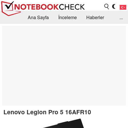
Ana Sayfa
İnceleme
Haberler
...
Öneri /SSS
Kütüphane
Satın Alma Rehberi
Arama
İletişim
Lenovo Legion Pro 5 16AFR10