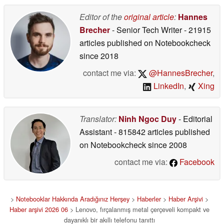
06/26/2026
Editor of the
original article
:
Hannes
Brecher
- Senior Tech Writer
- 21915
articles published on Notebookcheck
since 2018
contact me via:
@HannesBrecher
,
LinkedIn
,
Xing
Translator:
Ninh Ngoc Duy
- Editorial
Assistant
- 815842 articles published
on Notebookcheck
since 2008
contact me via:
Facebook
>
Notebooklar Hakkında Aradığınız Herşey
>
Haberler
>
Haber Arşivi
>
Haber arşivi 2026 06
> Lenovo, fırçalanmış metal çerçeveli kompakt ve
dayanıklı bir akıllı telefonu tanıttı