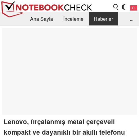
Ana Sayfa
İnceleme
Haberler
...
Öneri /SSS
Kütüphane
Satın Alma Rehberi
Arama
İletişim
Lenovo, fırçalanmış metal çerçeveli
kompakt ve dayanıklı bir akıllı telefonu