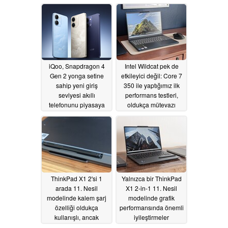
videosu hayranların
07/07/2026
tepkisini çekti
07/04/2026
iQoo, Snapdragon 4
Intel Wildcat pek de
Gen 2 yonga setine
etkileyici değil: Core 7
sahip yeni giriş
350 ile yaptığımız ilk
seviyesi akıllı
performans testleri,
telefonunu piyasaya
oldukça mütevazı
sürdü
sonuçlar ortaya
07/03/2026
koyuyor
07/02/2026
ThinkPad X1 2'si 1
Yalnızca bir ThinkPad
arada 11. Nesil
X1 2-in-1 11. Nesil
modelinde kalem şarj
modelinde grafik
özelliği oldukça
performansında önemli
kullanışlı, ancak
iyileştirmeler
dezavantajları da
sunulmaktadır
06/28/2026