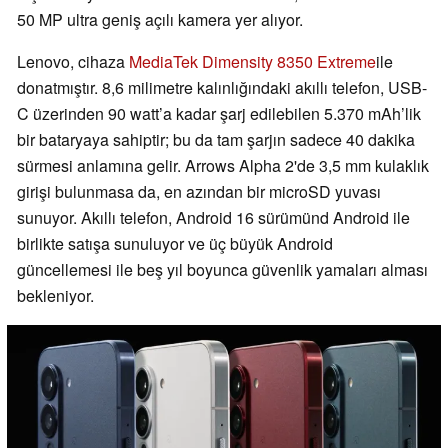
50 MP ultra geniş açılı kamera yer alıyor.
Lenovo, cihaza
MediaTek Dimensity 8350 Extreme
ile
donatmıştır. 8,6 milimetre kalınlığındaki akıllı telefon, USB-
C üzerinden 90 watt’a kadar şarj edilebilen 5.370 mAh’lik
bir bataryaya sahiptir; bu da tam şarjın sadece 40 dakika
sürmesi anlamına gelir. Arrows Alpha 2'de 3,5 mm kulaklık
girişi bulunmasa da, en azından bir microSD yuvası
sunuyor. Akıllı telefon, Android 16 sürümünd Android ile
birlikte satışa sunuluyor ve üç büyük Android
güncellemesi ile beş yıl boyunca güvenlik yamaları alması
bekleniyor.