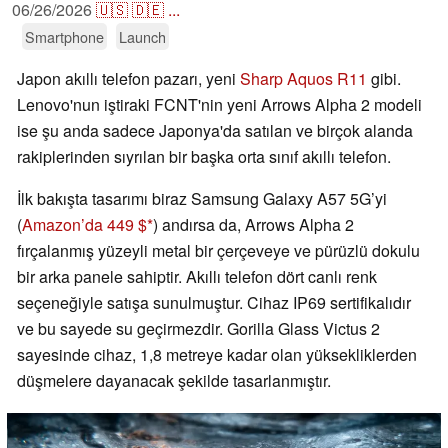
06/26/2026
🇺🇸
🇩🇪
...
Smartphone
Launch
Japon akıllı telefon pazarı, yeni
Sharp Aquos R11
gibi.
Lenovo'nun iştiraki FCNT'nin yeni Arrows Alpha 2 modeli
ise şu anda sadece Japonya'da satılan ve birçok alanda
rakiplerinden sıyrılan bir başka orta sınıf akıllı telefon.
İlk bakışta tasarımı biraz Samsung Galaxy A57 5G’yi
(
Amazon’da 449 $
) andırsa da, Arrows Alpha 2
fırçalanmış yüzeyli metal bir çerçeveye ve pürüzlü dokulu
bir arka panele sahiptir. Akıllı telefon dört canlı renk
seçeneğiyle satışa sunulmuştur. Cihaz IP69 sertifikalıdır
ve bu sayede su geçirmezdir. Gorilla Glass Victus 2
sayesinde cihaz, 1,8 metreye kadar olan yüksekliklerden
düşmelere dayanacak şekilde tasarlanmıştır.