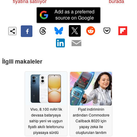
fiyatına satılıyor
burada
Add as a preferred
source on Google
İlgili makaleler
Vivo, 8.100 mAh’lik
Fiyat indiriminin
devasa bataryaya
ardından Commodore
sahip yeni ve uygun
Callback 8020 için
fiyatlı akıllı telefonunu
yapay zeka ile
piyasaya sürdü
oluşturulan tanıtım