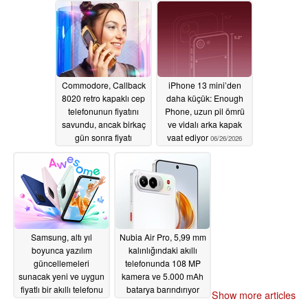
ortada
06/28/2026
Commodore, Callback
iPhone 13 mini’den
8020 retro kapaklı cep
daha küçük: Enough
telefonunun fiyatını
Phone, uzun pil ömrü
savundu, ancak birkaç
ve vidalı arka kapak
gün sonra fiyatı
vaat ediyor
06/26/2026
düşürdü
06/26/2026
Samsung, altı yıl
Nubia Air Pro, 5,99 mm
boyunca yazılım
kalınlığındaki akıllı
güncellemeleri
telefonunda 108 MP
sunacak yeni ve uygun
kamera ve 5.000 mAh
fiyatlı bir akıllı telefonu
batarya barındırıyor
Show more articles
piyasaya sürdü
06/26/2026