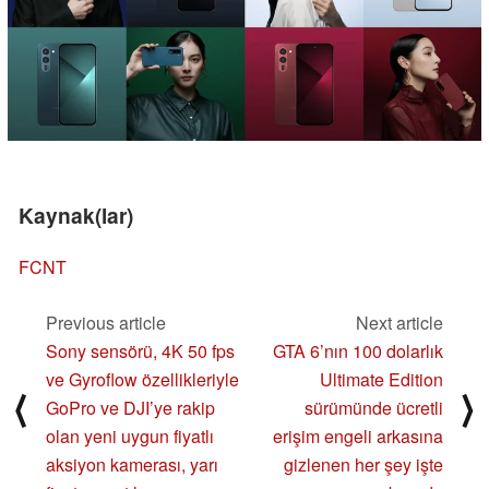
Kaynak(lar)
FCNT
Previous article
Next article
Sony sensörü, 4K 50 fps
GTA 6’nın 100 dolarlık
ve Gyroflow özellikleriyle
Ultimate Edition
⟨
⟩
GoPro ve DJI’ye rakip
sürümünde ücretli
olan yeni uygun fiyatlı
erişim engeli arkasına
aksiyon kamerası, yarı
gizlenen her şey işte