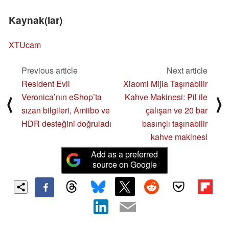
Kaynak(lar)
XTUcam
Previous article
Next article
Resident Evil
Xiaomi Mijia Taşınabilir
Veronica’nın eShop’ta
Kahve Makinesi: Pil ile
⟨
⟩
sızan bilgileri, Amiibo ve
çalışan ve 20 bar
HDR desteğini doğruladı
basınçlı taşınabilir
kahve makinesi
Add as a preferred
source on Google