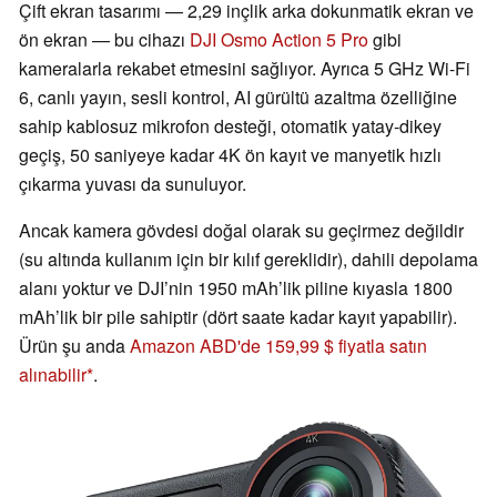
Çift ekran tasarımı — 2,29 inçlik arka dokunmatik ekran ve
ön ekran — bu cihazı
DJI Osmo Action 5 Pro
gibi
kameralarla rekabet etmesini sağlıyor. Ayrıca 5 GHz Wi-Fi
6, canlı yayın, sesli kontrol, AI gürültü azaltma özelliğine
sahip kablosuz mikrofon desteği, otomatik yatay-dikey
geçiş, 50 saniyeye kadar 4K ön kayıt ve manyetik hızlı
çıkarma yuvası da sunuluyor.
Ancak kamera gövdesi doğal olarak su geçirmez değildir
(su altında kullanım için bir kılıf gereklidir), dahili depolama
alanı yoktur ve DJI’nin 1950 mAh’lik piline kıyasla 1800
mAh’lik bir pile sahiptir (dört saate kadar kayıt yapabilir).
Ürün şu anda
Amazon ABD'de 159,99 $ fiyatla satın
alınabilir
.