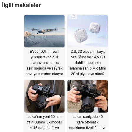
İlgili makaleler
EV50: DJI’nin yeni
DJI, 32 bit dahili kayıt
yüksek teknolojili
özelliğine ve 14,5 GB
insansız hava aracı,
dahili depolama
aşırı soğuğa ve seyrek
alanına sahip Mic Mini
havaya meydan okuyor
2S’yi piyasaya sürdü
07/11/2026
07/03/2026
Leica’nın yeni 50 mm
Leica, saniyede 40
f/1,4 Summilux modeli
kare otomatik
%45 daha hafif ve
odaklama özelliğine ve