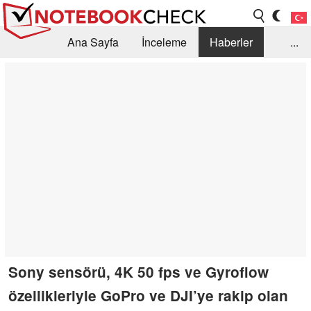
Ana Sayfa
İnceleme
Haberler
...
Öneri /SSS
Kütüphane
Satın Alma Rehberi
Arama
İletişim
Sony sensörü, 4K 50 fps ve Gyroflow
özellikleriyle GoPro ve DJI’ye rakip olan