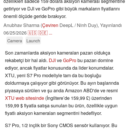
özellikleri sadece 159 dolara aksiyon kamerası segmentine
getiriyor ve DJI ve GoPro gibi büyük markaların fiyatlarını
önemli ölçüde geride bırakıyor.
Anubhav Sharma (
Çeviren
DeepL / Ninh Duy),
Yayınlandı
06/25/2026
🇺🇸
🇩🇪
...
Camera
Launch
Son zamanlarda aksiyon kameraları pazarı oldukça
rekabetçi bir hal aldı.
DJI
ve
GoPro
bu pazarı domine
ediyor, ancak fiyatlar konusunda da lider konumdalar.
XTU, yeni S7 Pro modeliyle tam da bu boşluğu
doldurmaya çalışıyor gibi görünüyor. Bu ayın başlarında
piyasaya sürülen ve şu anda Amazon ABD'de ve resmi
XTU web sitesinde
(İngiltere’de 159,99 £) üzerinden
159,99 $ fiyatla satışa sunulan bu ürün, özellikle uygun
fiyatlı aksiyon kameraları segmentini hedefliyor.
S7 Pro, 1/2 inçlik bir Sony CMOS sensör kullanıyor. Bu