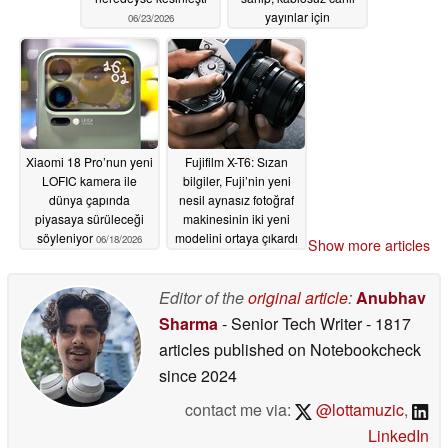
yayınlar için
06/23/2026
tasarlanmış PD500W
AI hibrit mikrofonunu
tanıttı
06/19/2026
Xiaomi 18 Pro’nun yeni
Fujifilm X-T6: Sızan
LOFIC kamera ile
bilgiler, Fuji’nin yeni
dünya çapında
nesil aynasız fotoğraf
piyasaya sürüleceği
makinesinin iki yeni
söyleniyor
modelini ortaya çıkardı
06/18/2026
Show more articles
06/18/2026
Editor of the
original article
:
Anubhav
Sharma
- Senior Tech Writer
- 1817
articles published on Notebookcheck
since 2024
contact me via:
@lottamuzic
,
LinkedIn