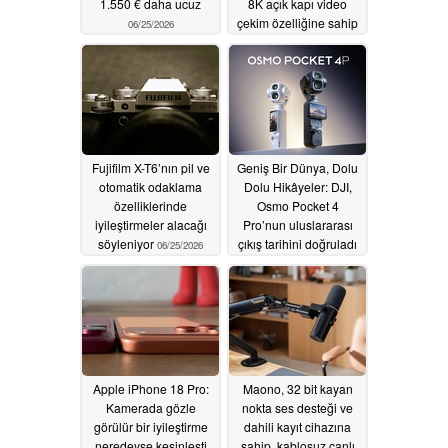
1.550 € daha ucuz
8K açık kapı video
çekim özelliğine sahip
06/25/2026
tam kare fotoğraf
makinesini tanıttı
06/25/2026
Fujifilm X-T6’nın pil ve
Geniş Bir Dünya, Dolu
otomatik odaklama
Dolu Hikâyeler: DJI,
özelliklerinde
Osmo Pocket 4
iyileştirmeler alacağı
Pro’nun uluslararası
söyleniyor
çıkış tarihini doğruladı
06/25/2026
06/24/2026
Apple iPhone 18 Pro:
Maono, 32 bit kayan
Kamerada gözle
nokta ses desteği ve
görülür bir iyileştirme
dahili kayıt cihazına
neredeyse kesinleşti
sahip, kablosuz canlı