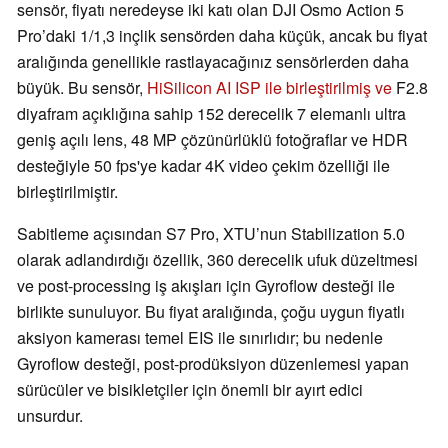
sensör, fiyatı neredeyse iki katı olan DJI Osmo Action 5
Pro’daki 1/1,3 inçlik sensörden daha küçük, ancak bu fiyat
aralığında genellikle rastlayacağınız sensörlerden daha
büyük. Bu sensör,
HiSilicon AI ISP ile birleştirilmiş ve
F2.8
diyafram açıklığına sahip 152 derecelik 7 elemanlı ultra
geniş açılı lens, 48 MP çözünürlüklü fotoğraflar ve HDR
desteğiyle 50 fps'ye kadar 4K video çekim özelliği ile
birleştirilmiştir.
Sabitleme açısından S7 Pro, XTU’nun Stabilization 5.0
olarak adlandırdığı özellik, 360 derecelik ufuk düzeltmesi
ve post-processing iş akışları için Gyroflow desteği ile
birlikte sunuluyor. Bu fiyat aralığında, çoğu uygun fiyatlı
aksiyon kamerası temel EIS ile sınırlıdır; bu nedenle
Gyroflow desteği, post-prodüksiyon düzenlemesi yapan
sürücüler ve bisikletçiler için önemli bir ayırt edici
unsurdur.