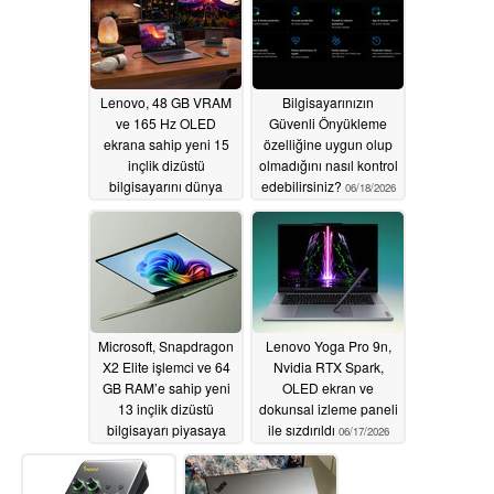
Lenovo, 48 GB VRAM
Bilgisayarınızın
ve 165 Hz OLED
Güvenli Önyükleme
ekrana sahip yeni 15
özelliğine uygun olup
inçlik dizüstü
olmadığını nasıl kontrol
bilgisayarını dünya
edebilirsiniz?
06/18/2026
çapında piyasaya
sürdü
06/19/2026
Microsoft, Snapdragon
Lenovo Yoga Pro 9n,
X2 Elite işlemci ve 64
Nvidia RTX Spark,
GB RAM’e sahip yeni
OLED ekran ve
13 inçlik dizüstü
dokunsal izleme paneli
bilgisayarı piyasaya
ile sızdırıldı
06/17/2026
sürdü
06/17/2026