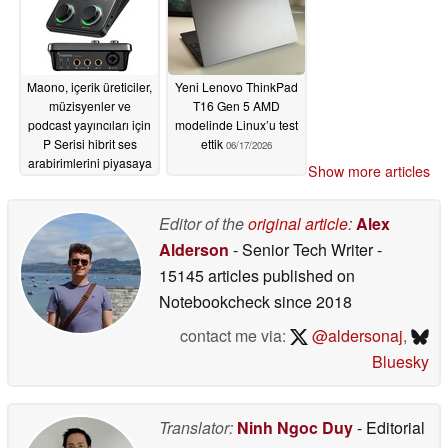
Maono, içerik üreticiler,
Yeni Lenovo ThinkPad
müzisyenler ve
T16 Gen 5 AMD
podcast yayıncıları için
modelinde Linux’u test
P Serisi hibrit ses
ettik
06/17/2026
arabirimlerini piyasaya
Show more articles
sürdü
06/17/2026
Editor of the
original article
:
Alex
Alderson
- Senior Tech Writer
-
15145 articles published on
Notebookcheck
since 2018
contact me via:
@aldersonaj
,
Bluesky
Translator:
Ninh Ngoc Duy
- Editorial