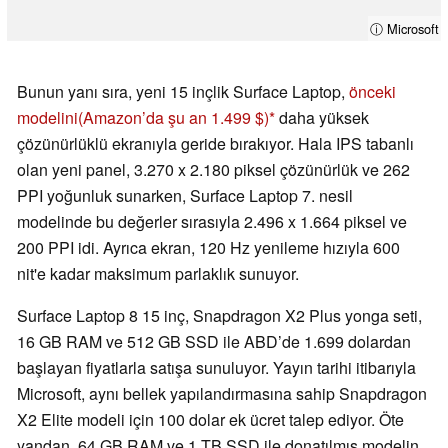
ⓘ Microsoft
Bunun yanı sıra, yeni 15 inçlik Surface Laptop,
önceki
modelini
(Amazon’da şu an 1.499 $)
daha yüksek
çözünürlüklü ekranıyla geride bırakıyor. Hala IPS tabanlı
olan yeni panel, 3.270 x 2.180 piksel çözünürlük ve 262
PPI yoğunluk sunarken, Surface Laptop 7. nesil
modelinde bu değerler sırasıyla 2.496 x 1.664 piksel ve
200 PPI idi. Ayrıca ekran, 120 Hz yenileme hızıyla 600
nit'e kadar maksimum parlaklık sunuyor.
Surface Laptop 8 15 inç, Snapdragon X2 Plus yonga seti,
16 GB RAM ve 512 GB SSD ile ABD’de 1.699 dolardan
başlayan fiyatlarla satışa sunuluyor. Yayın tarihi itibarıyla
Microsoft, aynı bellek yapılandırmasına sahip Snapdragon
X2 Elite modeli için 100 dolar ek ücret talep ediyor. Öte
yandan, 64 GB RAM ve 1 TB SSD ile donatılmış modelin