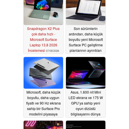
Snapdragon X2 Plus
Son sürümlerin
çok daha hızlı -
ardından, daha küçük
Microsoft Surface
boyutlu yeni Microsoft
Laptop 13,8 2026
Surface PC geliştirme
İncelemesi
planlarının ayrıntıları
07/09/2026
açıklandı
07/01/2026
Microsoft, daha küçük
Asus, 1.600 nit Mini
boyutlu, daha uygun
LED ekrana ve 175 W
fiyatlı ve 90 Hz ekrana
GPU’ya sahip yeni
sahip bir Surface Pro
oyun dizüstü
modelini piyasaya
bilgisayarını dünya
sürdü
çapında piyasaya
06/24/2026
sürdü
06/19/2026