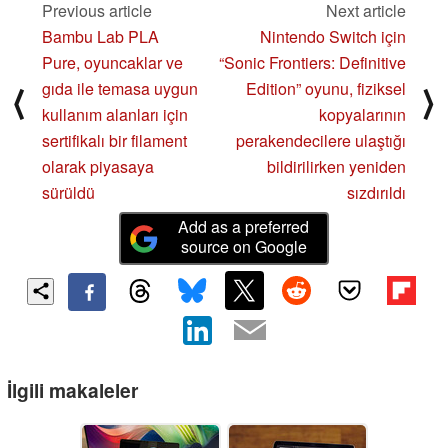
Previous article
Next article
Bambu Lab PLA
Nintendo Switch için
Pure, oyuncaklar ve
“Sonic Frontiers: Definitive
gıda ile temasa uygun
Edition” oyunu, fiziksel
⟨
⟩
kullanım alanları için
kopyalarının
sertifikalı bir filament
perakendecilere ulaştığı
olarak piyasaya
bildirilirken yeniden
sürüldü
sızdırıldı
Add as a preferred
source on Google
İlgili makaleler