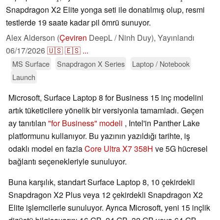
Snapdragon X2 Elite yonga seti ile donatılmış olup, resmi
testlerde 19 saate kadar pil ömrü sunuyor.
Alex Alderson (
Çeviren
DeepL / Ninh Duy),
Yayınlandı
06/17/2026
🇺🇸
🇪🇸
...
MS Surface
Snapdragon X Series
Laptop / Notebook
Launch
Microsoft, Surface Laptop 8 for Business 15 inç modelini
artık tüketicilere yönelik bir versiyonla tamamladı. Geçen
ay tanıtılan
"for Business" modeli
, Intel'in Panther Lake
platformunu kullanıyor. Bu yazının yazıldığı tarihte, iş
odaklı model en fazla
Core Ultra X7 358H
ve 5G hücresel
bağlantı seçenekleriyle sunuluyor.
Buna karşılık, standart Surface Laptop 8, 10 çekirdekli
Snapdragon X2 Plus veya 12 çekirdekli Snapdragon X2
Elite işlemcilerle sunuluyor. Ayrıca Microsoft, yeni 15 inçlik