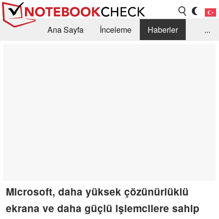
Ana Sayfa
İnceleme
Haberler
...
Öneri /SSS
Kütüphane
Satın Alma Rehberi
Arama
İletişim
Microsoft, daha yüksek çözünürlüklü
ekrana ve daha güçlü işlemcilere sahip