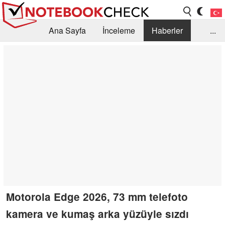
Ana Sayfa
İnceleme
Haberler
...
Öneri /SSS
Kütüphane
Satın Alma Rehberi
Arama
İletişim
Motorola Edge 2026, 73 mm telefoto
kamera ve kumaş arka yüzüyle sızdı