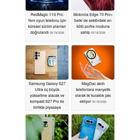
RedMagic 11S Pro:
Motorola Edge 70 Pro+
Yeni oyun telefonu için
belki de sektördeki en
küresel sürüm planları
kötü portre moduna
doğrulandı
sahip
05/19/2026
05/19/2026
Samsung Galaxy S27
MagDac akıllı
Ultra üç büyük
telefonlara manyetik
yükseltme alacak ve
olarak iki kulaklık jakı
kompakt S27 Pro ile
ekliyor
05/18/2026
birlikte piyasaya
sürülecek
05/19/2026