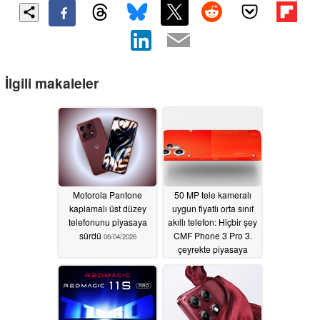
İlgili makaleler
Motorola Pantone
50 MP tele kameralı
kaplamalı üst düzey
uygun fiyatlı orta sınıf
telefonunu piyasaya
akıllı telefon: Hiçbir şey
sürdü
CMF Phone 3 Pro 3.
06/04/2026
çeyrekte piyasaya
sürülecek
05/20/2026