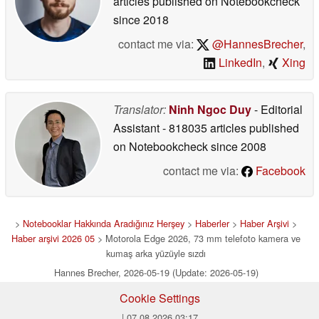
articles published on Notebookcheck
since 2018
contact me via:
@HannesBrecher
,
LinkedIn
,
Xing
Translator:
Ninh Ngoc Duy
- Editorial
Assistant
- 818035 articles published
on Notebookcheck
since 2008
contact me via:
Facebook
>
Notebooklar Hakkında Aradığınız Herşey
>
Haberler
>
Haber Arşivi
>
Haber arşivi 2026 05
> Motorola Edge 2026, 73 mm telefoto kamera ve
kumaş arka yüzüyle sızdı
Hannes Brecher, 2026-05-19 (Update: 2026-05-19)
Cookie Settings
| 07.08.2026 03:17