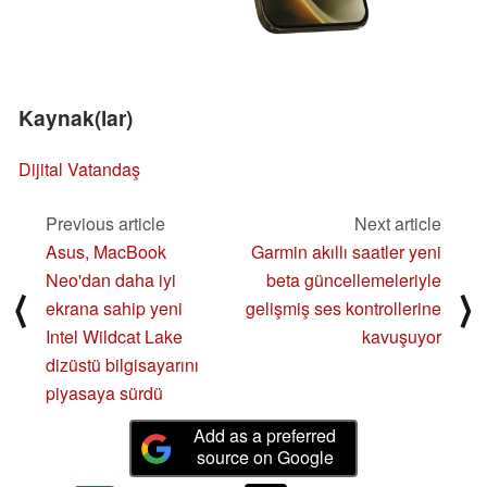
Kaynak(lar)
Dijital Vatandaş
Previous article
Next article
Asus, MacBook
Garmin akıllı saatler yeni
Neo'dan daha iyi
beta güncellemeleriyle
⟨
⟩
ekrana sahip yeni
gelişmiş ses kontrollerine
Intel Wildcat Lake
kavuşuyor
dizüstü bilgisayarını
piyasaya sürdü
Add as a preferred
source on Google