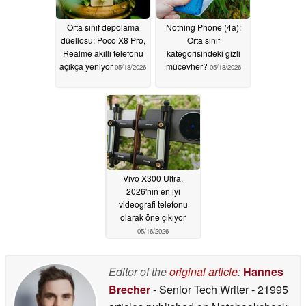
Orta sınıf depolama
Nothing Phone (4a):
düellosu: Poco X8 Pro,
Orta sınıf
Realme akıllı telefonu
kategorisindeki gizli
açıkça yeniyor
mücevher?
05/18/2026
05/18/2026
Vivo X300 Ultra,
2026'nın en iyi
videografi telefonu
olarak öne çıkıyor
05/16/2026
Editor of the
original article
:
Hannes
Brecher
- Senior Tech Writer
- 21995