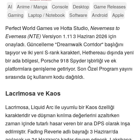
AI
Anime / Manga
Console
Desktop
Game Releases
Gaming
Laptop / Notebook
Software
Android
Apple
Perfect World Games ve Hotta Studio,
Neverness to
Everness (NTE)
Versiyon 1.1'i 3 Haziran 2026 için
onayladı. Güncelleme "Dreamwalk Corridor" başlığını
taşıyor ve iki yeni S-rank karakteri, Hethereau dışında yeni
bir ada bölgesi, Porsche 918 Spyder işbirliği ve ek
platformlara genişleme getiriyor. Son Özel Program yayını
sırasında üç kullanım kodu dağıtıldı.
Lacrimosa ve Kaos
Lacrimosa, Liquid Arc ile uyumlu bir Kaos özelliği
karakteridir ve düşman kırılma değerlerini azaltırken
zaman içinde tutarlı hasar veren bir ana DPS olarak inşa
edilmiştir. Fading Reverie adlı bayrağı 3 Haziran'da
açılacak ve 24 Haziran'a kadar devam edecek. Lakshana