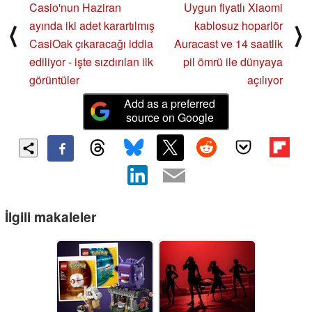
Casio'nun Haziran
Uygun fiyatlı Xiaomi
ayında iki adet karartılmış
kablosuz hoparlör
⟨
⟩
CasiOak çıkaracağı iddia
Auracast ve 14 saatlik
ediliyor - işte sızdırılan ilk
pil ömrü ile dünyaya
görüntüler
açılıyor
Add as a preferred
source on Google
İlgili makaleler