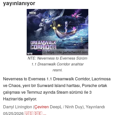
yayınlanıyor
ⓘ https://nte.perfectworld.com
NTE: Neverness to Everness Sürüm
1.1 Dreamwalk Corridor anahtar
resmi.
Neverness to Everness 1.1 Dreamwalk Corridor, Lacrimosa
ve Chaos, yeni bir Sunward Island haritası, Porsche ortak
çalışması ve Temmuz ayında Steam sürümü ile 3
Haziran'da geliyor.
Darryl Linington (
Çeviren
DeepL / Ninh Duy),
Yayınlandı
05/25/2026
🇺🇸
🇩🇪
...