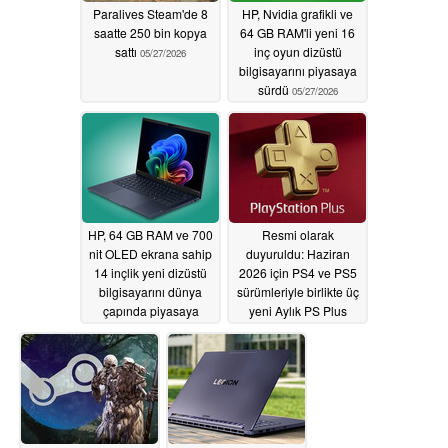
Paralives Steam'de 8
HP, Nvidia grafikli ve
saatte 250 bin kopya
64 GB RAM'li yeni 16
sattı
inç oyun dizüstü
05/27/2026
bilgisayarını piyasaya
sürdü
05/27/2026
HP, 64 GB RAM ve 700
Resmi olarak
nit OLED ekrana sahip
duyuruldu: Haziran
14 inçlik yeni dizüstü
2026 için PS4 ve PS5
bilgisayarını dünya
sürümleriyle birlikte üç
çapında piyasaya
yeni Aylık PS Plus
sürdü
Oyunu duyuruldu
05/26/2026
05/26/2026