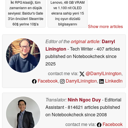
İki RPG klasiği, tüm
Lenovo, 48 GB VRAM
zamanların en düşük
ve 1.100 nit OLED
seviyesi: Baldur's Gate
ekrana sahip yeni 15
3'ün öncüleri Steam'de
inç oyun dizüstü
60$ yerine 10$'a
bilgisayarını
Show more articles
satılıyor
uluslararası olarak
05/26/2026
piyasaya sürdü
Editor of the
original article
:
Darryl
05/26/2026
Linington
- Tech Writer
- 407 articles
published on Notebookcheck
since
2025
contact me via:
@DarrylLinington
,
Facebook
,
DarrylLinington
,
LinkedIn
Translator:
Ninh Ngoc Duy
- Editorial
Assistant
- 814621 articles published
on Notebookcheck
since 2008
contact me via:
Facebook