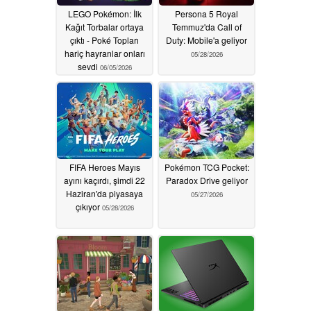
LEGO Pokémon: İlk
Persona 5 Royal
Kağıt Torbalar ortaya
Temmuz'da Call of
çıktı - Poké Topları
Duty: Mobile'a geliyor
hariç hayranlar onları
05/28/2026
sevdi
06/05/2026
FIFA Heroes Mayıs
Pokémon TCG Pocket:
ayını kaçırdı, şimdi 22
Paradox Drive geliyor
Haziran'da piyasaya
05/27/2026
çıkıyor
05/28/2026