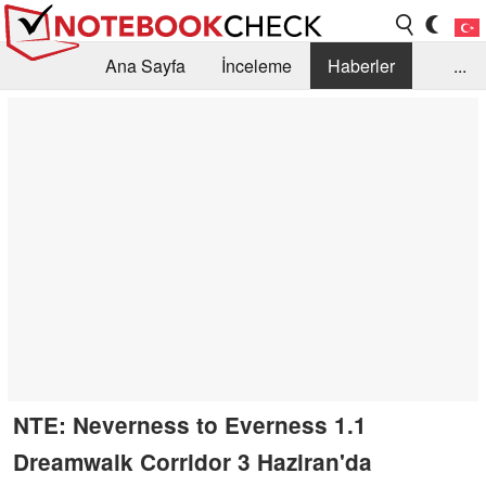
Ana Sayfa
İnceleme
Haberler
...
Öneri /SSS
Kütüphane
Satın Alma Rehberi
Arama
İletişim
NTE: Neverness to Everness 1.1
Dreamwalk Corridor 3 Haziran'da