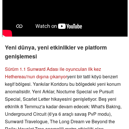
Yeni dünya, yeni etkinlikler ve platform
genişlemesi
Sürüm 1.1
Sunward Adası ile oyuncuları ilk kez
Hethereau'nun dışına çıkarıyor
yeni bir tatil köyü benzeri
keşif bölgesi. Yankılar Koridoru bu bölgedeki yeni konum
anomalisidir. Yeni Arklar, Nocturne Special ve Pursuit
Special, Scarlet Letter hikayesini genişletiyor. Beş yeni
etkinlik 8 Temmuz'a kadar devam edecek: What's Baking,
Underground Circuit (6'ya 6 araçlı savaş PvP modu),
Sunward Travelogue, The Long Dream ve Beyond the
Rails: Hayalet Tren anomalili metro etkinliği olan