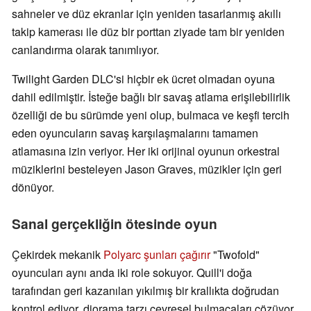
sahneler ve düz ekranlar için yeniden tasarlanmış akıllı
takip kamerası ile düz bir porttan ziyade tam bir yeniden
canlandırma olarak tanımlıyor.
Twilight Garden DLC'si hiçbir ek ücret olmadan oyuna
dahil edilmiştir. İsteğe bağlı bir savaş atlama erişilebilirlik
özelliği de bu sürümde yeni olup, bulmaca ve keşfi tercih
eden oyuncuların savaş karşılaşmalarını tamamen
atlamasına izin veriyor. Her iki orijinal oyunun orkestral
müziklerini besteleyen Jason Graves, müzikler için geri
dönüyor.
Sanal gerçekliğin ötesinde oyun
Çekirdek mekanik
Polyarc şunları çağırır
"Twofold"
oyuncuları aynı anda iki role sokuyor. Quill'i doğa
tarafından geri kazanılan yıkılmış bir krallıkta doğrudan
kontrol ediyor, diorama tarzı çevresel bulmacaları çözüyor