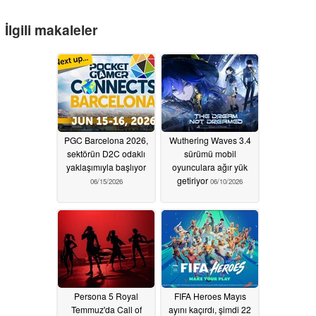
İlgili makaleler
PGC Barcelona 2026,
Wuthering Waves 3.4
sektörün D2C odaklı
sürümü mobil
yaklaşımıyla başlıyor
oyunculara ağır yük
getiriyor
06/15/2026
06/10/2026
Persona 5 Royal
FIFA Heroes Mayıs
Temmuz'da Call of
ayını kaçırdı, şimdi 22