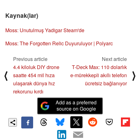
Kaynak(lar)
Moss: Unutulmuş Yadigar Steam'de
Moss: The Forgotten Relic Duyuruluyor | Polyarc
Previous article
Next article
4.4 kiloluk DIY drone
T-Deck Max: 110 dolarlık
⟨
⟩
saatte 454 mil hıza
e-mürekkepli akıllı telefon
ulaşarak dünya hız
ücretsiz bağlanıyor
rekorunu kırdı
Add as a preferred
source on Google