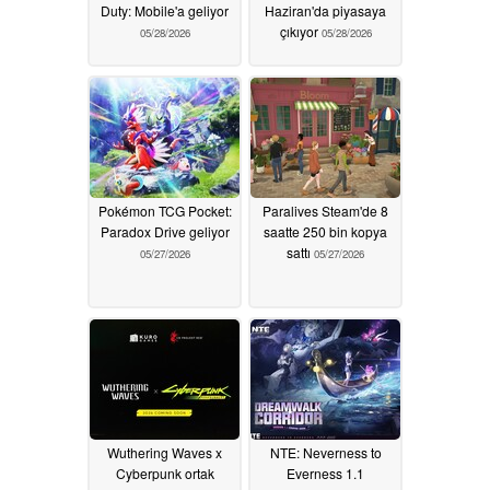
Duty: Mobile'a geliyor
Haziran'da piyasaya
çıkıyor
05/28/2026
05/28/2026
Pokémon TCG Pocket:
Paralives Steam'de 8
Paradox Drive geliyor
saatte 250 bin kopya
sattı
05/27/2026
05/27/2026
Wuthering Waves x
NTE: Neverness to
Cyberpunk ortak
Everness 1.1