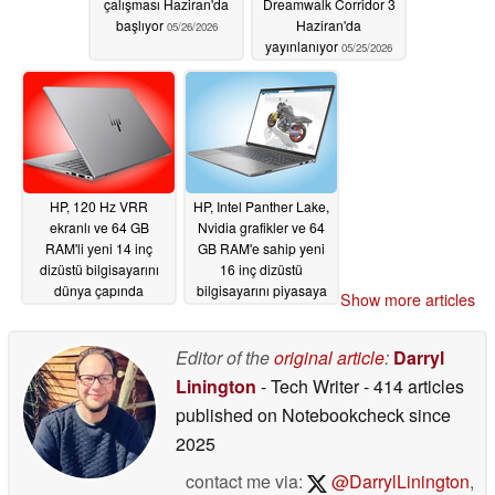
çalışması Haziran'da
Dreamwalk Corridor 3
başlıyor
Haziran'da
05/26/2026
yayınlanıyor
05/25/2026
HP, 120 Hz VRR
HP, Intel Panther Lake,
ekranlı ve 64 GB
Nvidia grafikler ve 64
RAM'li yeni 14 inç
GB RAM'e sahip yeni
dizüstü bilgisayarını
16 inç dizüstü
dünya çapında
bilgisayarını piyasaya
Show more articles
piyasaya sürdü
sürdü
05/25/2026
05/25/2026
Editor of the
original article
:
Darryl
Linington
- Tech Writer
- 414 articles
published on Notebookcheck
since
2025
contact me via:
@DarrylLinington
,