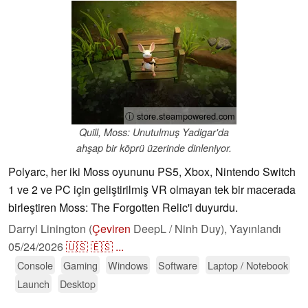
ⓘ store.steampowered.com
Quill, Moss: Unutulmuş Yadigar'da
ahşap bir köprü üzerinde dinleniyor.
Polyarc, her iki Moss oyununu PS5, Xbox, Nintendo Switch
1 ve 2 ve PC için geliştirilmiş VR olmayan tek bir macerada
birleştiren Moss: The Forgotten Relic'i duyurdu.
Darryl Linington (
Çeviren
DeepL / Ninh Duy),
Yayınlandı
05/24/2026
🇺🇸
🇪🇸
...
Console
Gaming
Windows
Software
Laptop / Notebook
Launch
Desktop