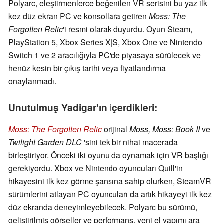
Polyarc, eleştirmenlerce beğenilen VR serisini bu yaz ilk
kez düz ekran PC ve konsollara getiren
Moss: The
Forgotten Relic
'i resmi olarak duyurdu. Oyun Steam,
PlayStation 5, Xbox Series X|S, Xbox One ve Nintendo
Switch 1 ve 2 aracılığıyla PC'de piyasaya sürülecek ve
henüz kesin bir çıkış tarihi veya fiyatlandırma
onaylanmadı.
Unutulmuş Yadigar'ın içerdikleri:
Moss: The Forgotten Relic
orijinal
Moss, Moss: Book II
ve
Twilight Garden DLC
'sini tek bir nihai macerada
birleştiriyor. Önceki iki oyunu da oynamak için VR başlığı
gerekiyordu. Xbox ve Nintendo oyuncuları Quill'in
hikayesini ilk kez görme şansına sahip olurken, SteamVR
sürümlerini atlayan PC oyuncuları da artık hikayeyi ilk kez
düz ekranda deneyimleyebilecek. Polyarc bu sürümü,
geliştirilmiş görseller ve performans, yeni el yapımı ara