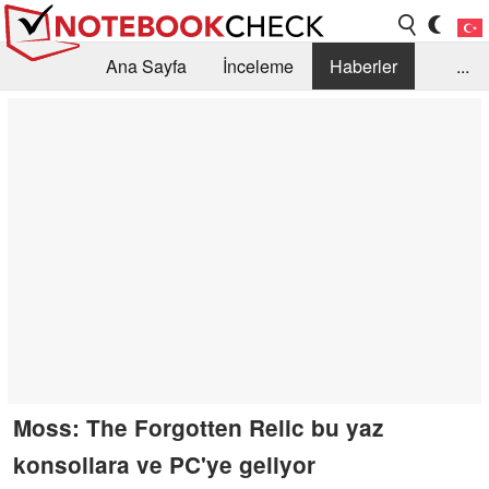
Ana Sayfa
İnceleme
Haberler
...
Öneri /SSS
Kütüphane
Satın Alma Rehberi
Arama
İletişim
Moss: The Forgotten Relic bu yaz
konsollara ve PC'ye geliyor