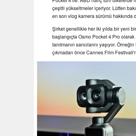
Pocket 4 ile. ABD hariç tüm ülkelerde
çeşitli yükseltmeler içeriyor. Lütfen bak
en son vlog kamera sürümü hakkında dah
Şirket genellikle her iki yılda bir yeni b
başlangıçta Osmo Pocket 4 Pro olarak 
tanıtmanın sancılarını yaşıyor. Örneği
çıkmadan önce Cannes Film Festivali'ne