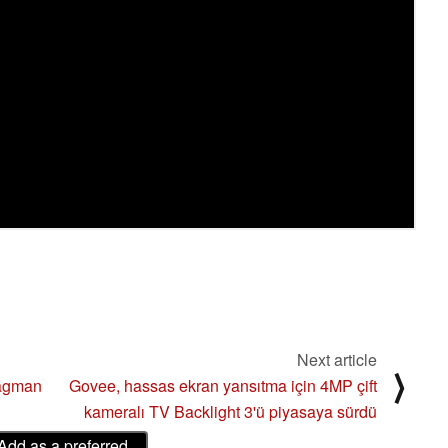
Next article
⟩
ragman
Govee, hassas ekran yansıtma için 4MP çift
kameralı TV Backlight 3'ü piyasaya sürdü
Add as a preferred