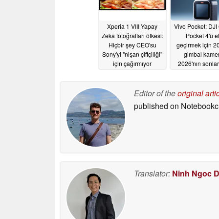
Xperia 1 VIII Yapay
Vivo Pocket: DJ
Zeka fotoğrafları öfkesi:
Pocket 4'ü e
Hiçbir şey CEO'su
geçirmek için 
Sony'yi "nişan çiftçiliği"
gimbal kamer
için çağırmıyor
2026'nın sonla
piyasaya sürül
05/15/2026
05/15/2026
Editor of the
original arti
published on Notebook
Translator:
Ninh Ngoc 