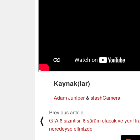
Kaynak(lar)
Adam Juniper
&
slashCamera
Previous article
⟨
GTA 6 sızıntısı: 6 sürüm olacak ve yeni f
neredeyse elimizde