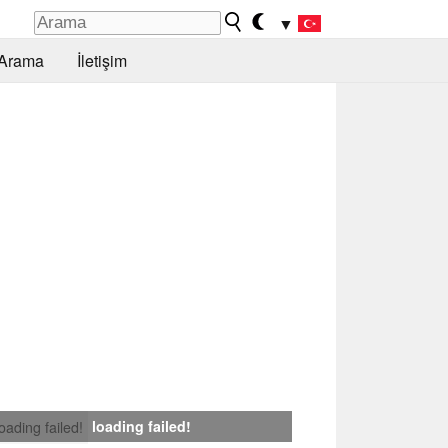
▼
Arama
İletişim
loading failed!
loading failed!