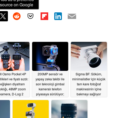
source on Google
I Osmo Pocket 4P
200MP sensör ve
Sigma BF: Söküm,
likleri ve fiyatı sızdı:
yapay zeka takibi ile
minimalistler için küçük
eğişken diyafram
son teknoloji gimbal
tam kare fotoğraf
ıklığı, 48MP zoom
kameralı telefon
makinesinin içine
kamera, D-Log 2
piyasaya sürülüyor;
bakmayı sağlıyor
iPhone 18 Pro ve
05/17/2026
05/15/2026
Osmo Pocket 4'e rakip
olacak
05/15/2026