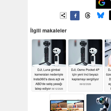
İlgili makaleler
DJI, Luna gimbal
DJI, Osmo Pocket 4P
DJ
kameraları nedeniyle
için yeni inci beyazı
özel
Insta360'a dava açtı ve
kaplamayı sergiliyor
D
ABD'de satış yasağı
aç
06/02/2026
talep ediyor
06/12/2026