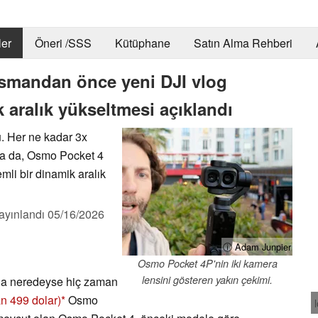
er
Öneri /SSS
Kütüphane
Satın Alma Rehberi
smandan önce yeni DJI vlog
 aralık yükseltmesi açıklandı
. Her ne kadar 3x
lsa da, Osmo Pocket 4
mli bir dinamik aralık
ayınlandı
05/16/2026
ⓘ Adam Junpier
Osmo Pocket 4P'nin iki kamera
lensini gösteren yakın çekimi.
ana neredeyse hiç zaman
n 499 dolar)
Osmo