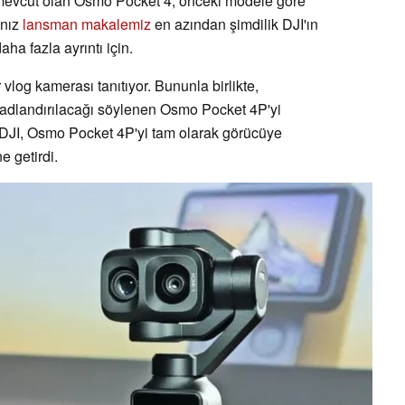
 mevcut olan Osmo Pocket 4, önceki modele göre
ınız
lansman makalemiz
en azından şimdilik DJI'ın
a fazla ayrıntı için.
ir vlog kamerası tanıtıyor. Bununla birlikte,
adlandırılacağı söylenen Osmo Pocket 4P'yi
n DJI, Osmo Pocket 4P'yi tam olarak görücüye
 getirdi.