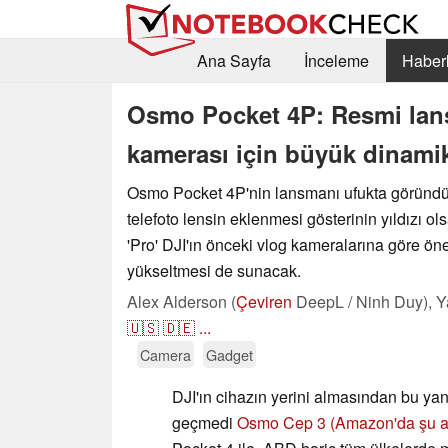
Ana Sayfa
İnceleme
Haberl
Osmo Pocket 4P: Resmi lan
kamerası için büyük dinamik
Osmo Pocket 4P'nin lansmanı ufukta göründü
telefoto lensin eklenmesi gösterinin yıldızı o
'Pro' DJI'ın önceki vlog kameralarına göre öne
yükseltmesi de sunacak.
Alex Alderson (
Çeviren
DeepL / Ninh Duy),
Y
🇺🇸
🇩🇪
...
Camera
Gadget
DJI'ın cihazın yerini almasından bu y
geçmedi
Osmo Cep 3
(Amazon'da şu a