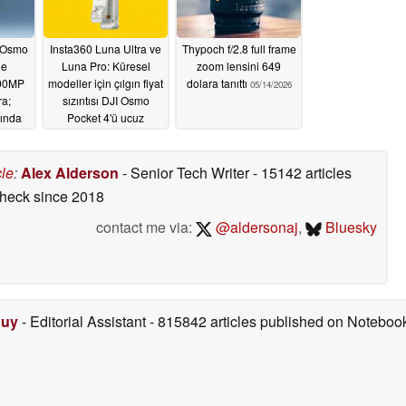
I Osmo
Insta360 Luna Ultra ve
Thypoch f/2.8 full frame
le
Luna Pro: Küresel
zoom lensini 649
200MP
modeller için çılgın fiyat
dolara tanıttı
05/14/2026
a;
sızıntısı DJI Osmo
rında
Pocket 4'ü ucuz
ecek
gösteriyor
05/14/2026
cle
:
Alex Alderson
- Senior Tech Writer
- 15142 articles
check
since 2018
contact me via:
@aldersonaj
,
Bluesky
Duy
- Editorial Assistant
- 815842 articles published on Notebo