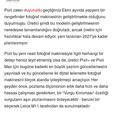
Pixii zaten
duyuruldu
geçtiğimiz Ekim ayında yepyeni bir
rangefinder fotoğraf makinesinin geliştirilmekte olduğunu
duyurmuştu. Üretici şimdi bu modelin geliştirilmesinin
neredeyse tamamlandığını doğruladı, ancak üretim için
hazırlıklar hala devam ediyor, yani lansman 2027'ye kadar
planlanmıyor.
Pixii bu yeni nesil fotoğraf makinesiyle ilgili herhangi bir
detayı henüz teyit etmemiş olsa da, üretici Pixii+ ve Pixii
Max için bugüne kadarki en büyük yazılım güncellemesini
yayınladı ve bu güncelleme iki dijital telemetre fotoğraf
makinesini birçok alanda iyileştirmeyi amaçlıyor. Her
şeyden önce, pozlama ölçümünün artık daha hızlı ve daha
hassas çalışması gerekirken, bir "Vurgu Koruması" özelliği
vurguların aşırı pozlanmasını önleyecektir - benzer bir
seçenek Leica M11 tarafından da sunulmaktadır