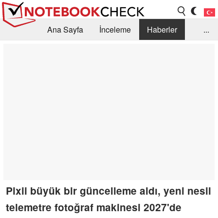
Ana Sayfa
İnceleme
Haberler
...
Öneri /SSS
Kütüphane
Satın Alma Rehberi
Arama
İletişim
Pixii büyük bir güncelleme aldı, yeni nesil
telemetre fotoğraf makinesi 2027'de