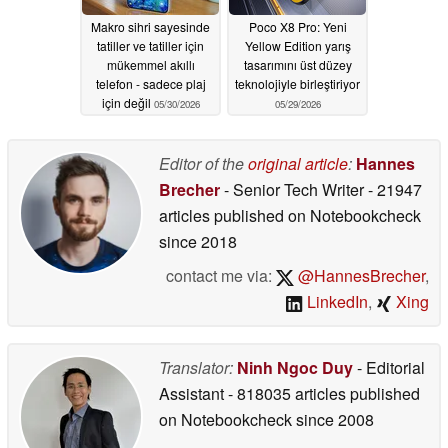
Makro sihri sayesinde
Poco X8 Pro: Yeni
tatiller ve tatiller için
Yellow Edition yarış
mükemmel akıllı
tasarımını üst düzey
telefon - sadece plaj
teknolojiyle birleştiriyor
için değil
05/30/2026
05/29/2026
Editor of the
original article
:
Hannes
Brecher
- Senior Tech Writer
- 21947
articles published on Notebookcheck
since 2018
contact me via:
@HannesBrecher
,
LinkedIn
,
Xing
Translator:
Ninh Ngoc Duy
- Editorial
Assistant
- 818035 articles published
on Notebookcheck
since 2008