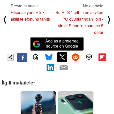
Previous article
Next article
Hisense yeni E Ink
Bu RTS "tarihin en sevilen
⟨
⟩
akıllı telefonunu tanıttı
PC oyunlarından" biri -
şimdi Steam'de sadece 5
dolar
Add as a preferred
source on Google
İlgili makaleler