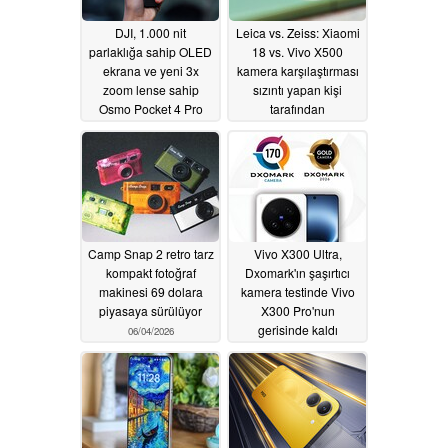
DJI, 1.000 nit
Leica vs. Zeiss: Xiaomi
parlaklığa sahip OLED
18 vs. Vivo X500
ekrana ve yeni 3x
kamera karşılaştırması
zoom lense sahip
sızıntı yapan kişi
Osmo Pocket 4 Pro
tarafından
vlog kamerasını
detaylandırıldı
06/05/2026
piyasaya sürdü
06/16/2026
Camp Snap 2 retro tarz
Vivo X300 Ultra,
kompakt fotoğraf
Dxomark'ın şaşırtıcı
makinesi 69 dolara
kamera testinde Vivo
piyasaya sürülüyor
X300 Pro'nun
gerisinde kaldı
06/04/2026
06/03/2026