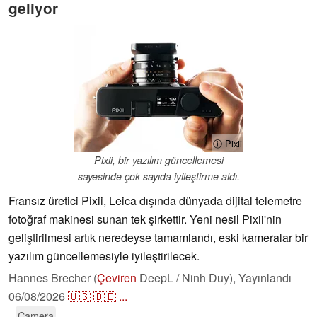
geliyor
ⓘ Pixii
Pixii, bir yazılım güncellemesi
sayesinde çok sayıda iyileştirme aldı.
Fransız üretici Pixii, Leica dışında dünyada dijital telemetre
fotoğraf makinesi sunan tek şirkettir. Yeni nesil Pixii'nin
geliştirilmesi artık neredeyse tamamlandı, eski kameralar bir
yazılım güncellemesiyle iyileştirilecek.
Hannes Brecher (
Çeviren
DeepL / Ninh Duy),
Yayınlandı
06/08/2026
🇺🇸
🇩🇪
...
Camera