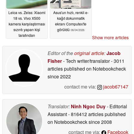
Leica vs. Zeiss: Xiaomi
Asus'un hızlı, renkli e-
18 vs. Vivo X500
kağıt dokunmatik
kamera karşılaştırması
ekranı Computex'te
sızıntı yapan kişi
görüldü
06/04/2026
tarafından
Show more articles
detaylandırıldı
06/05/2026
Editor of the
original article
:
Jacob
Fisher
- Tech writer/translator
- 3011
articles published on Notebookcheck
since 2022
contact me via:
jacob67147
Translator:
Ninh Ngoc Duy
- Editorial
Assistant
- 816412 articles published
on Notebookcheck
since 2008
contact me via:
Facebook