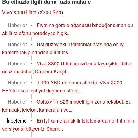
Bu cihazla ilgili daha fazla makale
Vivo X300 Ultra
(
X300 Seri
)
Haberler
•
Fiyatına göre olağanüstü bir değer sunan bu
akıllı telefonu neredeyse hiç k...
|
Haberler
•
Üst düzey akıllı telefonlar arasında en iyi
kamera rakiplerinden birini tes...
|
Haberler
•
Vivo X300 Ultra’nın sırları ortaya çıktı: Daha
ucuz modeller, Kamera Karşıl...
|
Haberler
•
1.100 ABD dolarının altında: Vivo X300
FE’nin akıllı maliyet düşürme strate...
|
Haberler
•
Galaxy 'in S26 modeli için zorlu rekabet: Bu
kompakt telefon, kameraları ve...
|
İnceleme
•
En iyi kameralı akıllı telefonlardan birinin mini
versiyonu, bütçenizi önem...
|