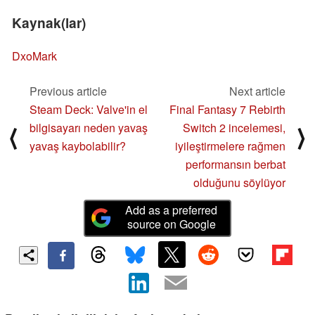
Kaynak(lar)
DxoMark
Previous article
Next article
Steam Deck: Valve'in el
Final Fantasy 7 Rebirth
bilgisayarı neden yavaş
Switch 2 incelemesi,
⟨
⟩
yavaş kaybolabilir?
iyileştirmelere rağmen
performansın berbat
olduğunu söylüyor
Add as a preferred
source on Google