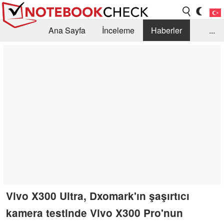
Ana Sayfa
İnceleme
Haberler
...
Öneri /SSS
Kütüphane
Satın Alma Rehberi
Arama
İletişim
Vivo X300 Ultra, Dxomark'ın şaşırtıcı
kamera testinde Vivo X300 Pro'nun