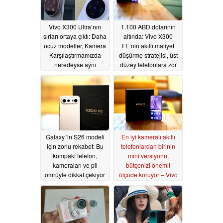
Vivo X300 Ultra’nın
1.100 ABD dolarının
sırları ortaya çıktı: Daha
altında: Vivo X300
ucuz modeller, Kamera
FE’nin akıllı maliyet
Karşılaştırmamızda
düşürme stratejisi, üst
neredeyse aynı
düzey telefonlara zor
performansı sergiliyor
anlar yaşatıyor
07/09/2026
07/08/2026
Galaxy 'in S26 modeli
En iyi kameralı akıllı
için zorlu rekabet: Bu
telefonlardan birinin
kompakt telefon,
mini versiyonu,
kameraları ve pil
bütçenizi önemli
ömrüyle dikkat çekiyor
ölçüde koruyor – Vivo
X300 FE Akıllı Telefon
07/08/2026
İncelemesi
07/06/2026