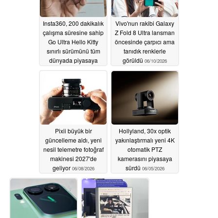
Insta360, 200 dakikalık
Vivo'nun rakibi Galaxy
çalışma süresine sahip
Z Fold 8 Ultra lansman
Go Ultra Hello Kitty
öncesinde çarpıcı ama
sınırlı sürümünü tüm
tanıdık renklerle
dünyada piyasaya
görüldü
06/10/2026
sürüyor
06/11/2026
Pixii büyük bir
Hollyland, 30x optik
güncelleme aldı, yeni
yakınlaştırmalı yeni 4K
nesil telemetre fotoğraf
otomatik PTZ
makinesi 2027'de
kamerasını piyasaya
geliyor
sürdü
06/08/2026
06/05/2026