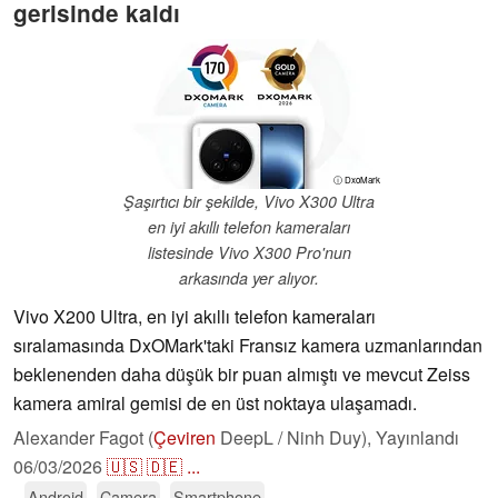
gerisinde kaldı
ⓘ DxoMark
Şaşırtıcı bir şekilde, Vivo X300 Ultra
en iyi akıllı telefon kameraları
listesinde Vivo X300 Pro'nun
arkasında yer alıyor.
Vivo X200 Ultra, en iyi akıllı telefon kameraları
sıralamasında DxOMark'taki Fransız kamera uzmanlarından
beklenenden daha düşük bir puan almıştı ve mevcut Zeiss
kamera amiral gemisi de en üst noktaya ulaşamadı.
Alexander Fagot (
Çeviren
DeepL / Ninh Duy),
Yayınlandı
06/03/2026
🇺🇸
🇩🇪
...
Android
Camera
Smartphone