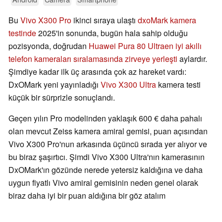
Bu
Vivo X300 Pro
ikinci sıraya ulaştı
dxoMark kamera
testinde
2025'in sonunda, bugün hala sahip olduğu
pozisyonda, doğrudan
Huawei Pura 80 Ultra
en iyi akıllı
telefon kameraları sıralamasında zirveye yerleşti
aylardır.
Şimdiye kadar ilk üç arasında çok az hareket vardı:
DxOMark yeni yayınladığı
Vivo X300 Ultra
kamera testi
küçük bir sürprizle sonuçlandı.
Geçen yılın Pro modelinden yaklaşık 600 € daha pahalı
olan mevcut Zeiss kamera amiral gemisi, puan açısından
Vivo X300 Pro'nun arkasında üçüncü sırada yer alıyor ve
bu biraz şaşırtıcı. Şimdi Vivo X300 Ultra'nın kamerasının
DxOMark'ın gözünde nerede yetersiz kaldığına ve daha
uygun fiyatlı Vivo amiral gemisinin neden genel olarak
biraz daha iyi bir puan aldığına bir göz atalım