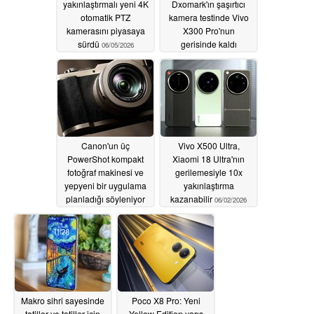
yakınlaştırmalı yeni 4K
Dxomark'ın şaşırtıcı
otomatik PTZ
kamera testinde Vivo
kamerasını piyasaya
X300 Pro'nun
sürdü
gerisinde kaldı
06/05/2026
06/03/2026
Canon'un üç
Vivo X500 Ultra,
PowerShot kompakt
Xiaomi 18 Ultra'nın
fotoğraf makinesi ve
gerilemesiyle 10x
yepyeni bir uygulama
yakınlaştırma
planladığı söyleniyor
kazanabilir
06/02/2026
06/02/2026
Makro sihri sayesinde
Poco X8 Pro: Yeni
tatiller ve tatiller için
Yellow Edition yarış