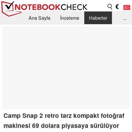
Ana Sayfa
İnceleme
Haberler
...
Öneri /SSS
Kütüphane
Satın Alma Rehberi
Arama
İletişim
Camp Snap 2 retro tarz kompakt fotoğraf
makinesi 69 dolara piyasaya sürülüyor