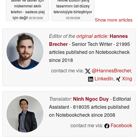
mükemmel akıllı
tasarımını üst düzey
telefon - sadece plaj
teknolojiyle birleştiriyor
için değil
05/30/2026
05/29/2026
Show more articles
Editor of the
original article
:
Hannes
Brecher
- Senior Tech Writer
- 21995
articles published on Notebookcheck
since 2018
contact me via:
@HannesBrecher
,
LinkedIn
,
Xing
Translator:
Ninh Ngoc Duy
- Editorial
Assistant
- 818035 articles published
on Notebookcheck
since 2008
contact me via:
Facebook