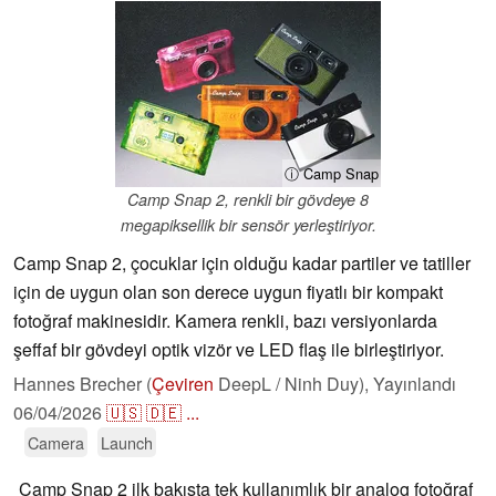
ⓘ Camp Snap
Camp Snap 2, renkli bir gövdeye 8
megapiksellik bir sensör yerleştiriyor.
Camp Snap 2, çocuklar için olduğu kadar partiler ve tatiller
için de uygun olan son derece uygun fiyatlı bir kompakt
fotoğraf makinesidir. Kamera renkli, bazı versiyonlarda
şeffaf bir gövdeyi optik vizör ve LED flaş ile birleştiriyor.
Hannes Brecher (
Çeviren
DeepL / Ninh Duy),
Yayınlandı
06/04/2026
🇺🇸
🇩🇪
...
Camera
Launch
Camp Snap 2 ilk bakışta tek kullanımlık bir analog fotoğraf