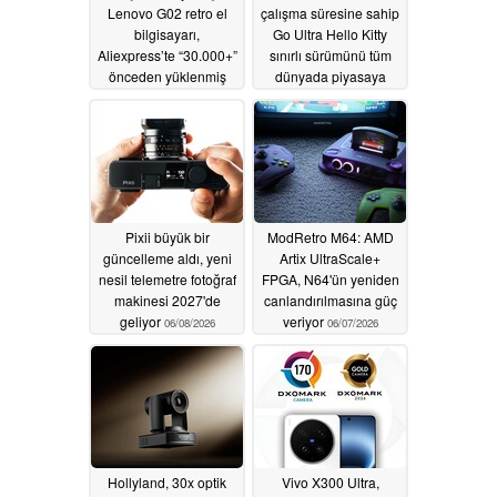
Lenovo G02 retro el
çalışma süresine sahip
bilgisayarı,
Go Ultra Hello Kitty
Aliexpress’te “30.000+”
sınırlı sürümünü tüm
önceden yüklenmiş
dünyada piyasaya
ROM ile yeniden
sürüyor
06/11/2026
ortaya çıktı
06/17/2026
Pixii büyük bir
ModRetro M64: AMD
güncelleme aldı, yeni
Artix UltraScale+
nesil telemetre fotoğraf
FPGA, N64'ün yeniden
makinesi 2027'de
canlandırılmasına güç
geliyor
veriyor
06/08/2026
06/07/2026
Hollyland, 30x optik
Vivo X300 Ultra,