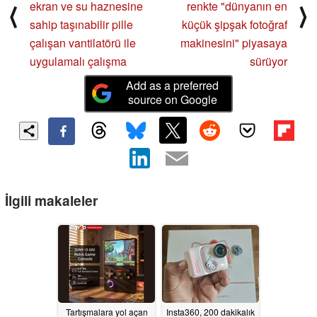
ekran ve su haznesine
renkte "dünyanın en
⟨
⟩
sahip taşınabilir pille
küçük şipşak fotoğraf
çalışan vantilatörü ile
makinesini" piyasaya
uygulamalı çalışma
sürüyor
Add as a preferred
source on Google
İlgili makaleler
Tartışmalara yol açan
Insta360, 200 dakikalık