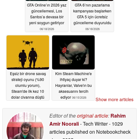
GTA Online’ın 2026 yaz
GTA 6’nın pazarlama
güncellemesi, Los
kampanyası başlarken
Santos’a devasa bir
GTA 5 için ücretsiz
yeni soygun getiriyor
güncelleme duyuruldu
06/18/2026
06/18/2026
Eşsiz bir drone savaş
Kim Steam Machine'e
strateji oyunu (%90
ihtiyaç duyar ki?
olumlu yorum),
Hayranlar, Valve'ın bu
Steam'de ilk kez 10
aksesuarını tercih
dolar civarına düştü
ediyor
06/15/2026
Show more articles
06/15/2026
Editor of the
original article
:
Rahim
Amir Noorali
- Tech Writer
- 1029
articles published on Notebookcheck