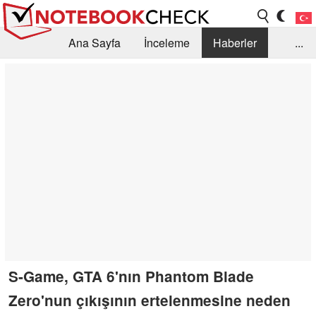
Ana Sayfa
İnceleme
Haberler
...
Öneri /SSS
Kütüphane
Satın Alma Rehberi
Arama
İletişim
S-Game, GTA 6'nın Phantom Blade
Zero'nun çıkışının ertelenmesine neden