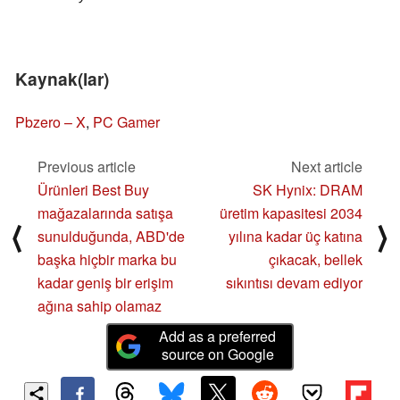
Kaynak(lar)
Pbzero – X
,
PC Gamer
Previous article
Next article
Ürünleri Best Buy
SK Hynix: DRAM
mağazalarında satışa
üretim kapasitesi 2034
⟨
⟩
sunulduğunda, ABD'de
yılına kadar üç katına
başka hiçbir marka bu
çıkacak, bellek
kadar geniş bir erişim
sıkıntısı devam ediyor
ağına sahip olamaz
Add as a preferred
source on Google