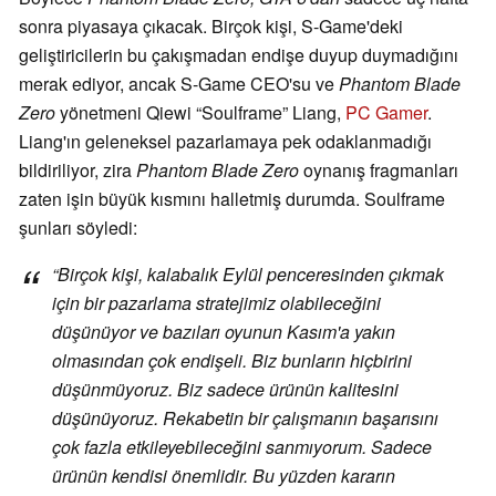
sonra piyasaya çıkacak. Birçok kişi, S-Game'deki
geliştiricilerin bu çakışmadan endişe duyup duymadığını
merak ediyor, ancak S-Game CEO'su ve
Phantom Blade
Zero
yönetmeni Qiewi “Soulframe” Liang,
PC Gamer
.
Liang'ın geleneksel pazarlamaya pek odaklanmadığı
bildiriliyor, zira
Phantom Blade Zero
oynanış fragmanları
zaten işin büyük kısmını halletmiş durumda. Soulframe
şunları söyledi:
“Birçok kişi, kalabalık Eylül penceresinden çıkmak
için bir pazarlama stratejimiz olabileceğini
düşünüyor ve bazıları oyunun Kasım'a yakın
olmasından çok endişeli. Biz bunların hiçbirini
düşünmüyoruz. Biz sadece ürünün kalitesini
düşünüyoruz. Rekabetin bir çalışmanın başarısını
çok fazla etkileyebileceğini sanmıyorum. Sadece
ürünün kendisi önemlidir. Bu yüzden kararın