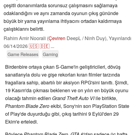
çeşitli donanımlarda sorunsuz çalışmasını sağlamaya
odaklandığını ve aynı zamanda oyunun çıkış gününde
büyük bir yama yayınlama ihtiyacını ortadan kaldırmaya
çalıştıklarını belirtti.
Rahim Amir Noorali (
Çeviren
DeepL / Ninh Duy),
Yayınlandı
06/14/2026
🇺🇸
🇩🇪
...
Game Releases
Gaming
Birdenbire ortaya çıkan S-Game'in geliştiricileri, dövüş
sanatlarıyla dolu ve gişe rekorları kıran filmler tarzında
fragallara sahip, abartılı bir aksiyon RPG'sini tanıttı. Şimdi,
19 Kasım'da çıkması beklenen ve on yılın en büyük oyunu
olacağı tahmin edilen
Grand Theft Auto VI
ile birlikte,
Phantom Blade Zero
ekibi, Sony'nin son PlayStation State
of Play'de duyurduğu gibi, çıkış tarihini 9 Eylül'den 29
Ekim'e erteledi.
Böylece
Phantom Blade Zero,
GTA 6'dan
sadece üç hafta