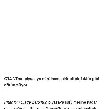
GTA VI’nın piyasaya sürülmesi birincil bir faktör gibi
görünmüyor
:
Phantom Blade Zero’nun
piyasaya sürülmesine kadar
geçen süreçte Rockstar Games’in yakında çıkacak olan