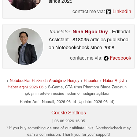
since 2025
contact me via:
LinkedIn
Translator:
Ninh Ngoc Duy
- Editorial
Assistant
- 818035 articles published
on Notebookcheck
since 2008
contact me via:
Facebook
>
Notebooklar Hakkında Aradığınız Herşey
>
Haberler
>
Haber Arşivi
>
Haber arşivi 2026 06
> S-Game, GTA 6'nın Phantom Blade Zero'nun
çıkışının ertelenmesine neden olmadığını açıkladı
Rahim Amir Noorali, 2026-06-14 (Update: 2026-06-14)
Cookie Settings
| 06.08.2026 16:05
* If you buy something via one of our affiliate links, Notebookcheck may
earn a commission. Thank you for your support!