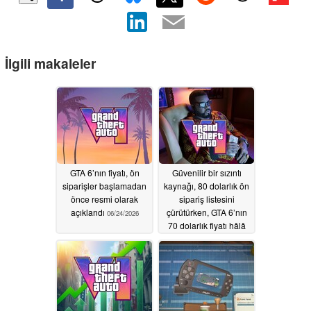
İlgili makaleler
GTA 6’nın fiyatı, ön
Güvenilir bir sızıntı
siparişler başlamadan
kaynağı, 80 dolarlık ön
önce resmi olarak
sipariş listesini
açıklandı
çürütürken, GTA 6’nın
06/24/2026
70 dolarlık fiyatı hâlâ
mümkün görünüyor
06/22/2026