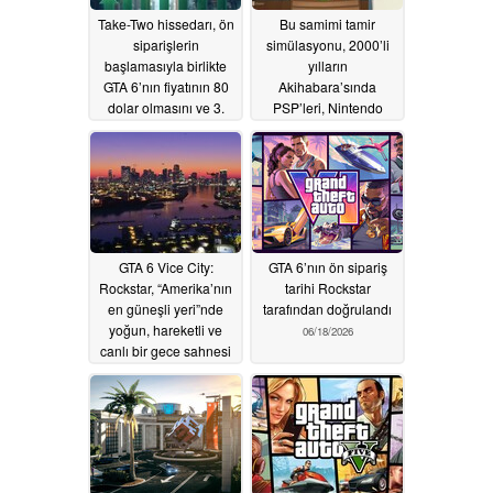
Take-Two hissedarı, ön
Bu samimi tamir
siparişlerin
simülasyonu, 2000’li
başlamasıyla birlikte
yılların
GTA 6’nın fiyatının 80
Akihabara’sında
dolar olmasını ve 3.
PSP’leri, Nintendo
fragmanın
DS’leri, kapaklı cep
yayınlanmasını
telefonlarını ve retro
bekliyor
cihazları tamir
06/20/2026
etmenize olanak
tanıyor
06/20/2026
GTA 6 Vice City:
GTA 6’nın ön sipariş
Rockstar, “Amerika’nın
tarihi Rockstar
en güneşli yeri”nde
tarafından doğrulandı
yoğun, hareketli ve
06/18/2026
canlı bir gece sahnesi
sergiliyor
06/19/2026