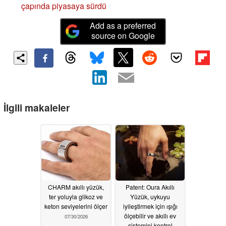
çapında piyasaya sürdü
Add as a preferred
source on Google
İlgili makaleler
CHARM akıllı yüzük,
Patent: Oura Akıllı
ter yoluyla glikoz ve
Yüzük, uykuyu
keton seviyelerini ölçer
iyileştirmek için ışığı
ölçebilir ve akıllı ev
07/30/2026
sistemini kontrol