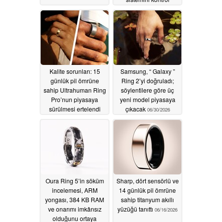
edebilir
07/17/2026
Kalite sorunları: 15
Samsung, “ Galaxy ”
günlük pil ömrüne
Ring 2’yi doğruladı;
sahip Ultrahuman Ring
söylentilere göre üç
Pro’nun piyasaya
yeni model piyasaya
sürülmesi ertelendi
çıkacak
06/30/2026
07/03/2026
Oura Ring 5’in söküm
Sharp, dört sensörlü ve
incelemesi, ARM
14 günlük pil ömrüne
yongası, 384 KB RAM
sahip titanyum akıllı
ve onarımı imkânsız
yüzüğü tanıttı
06/16/2026
olduğunu ortaya