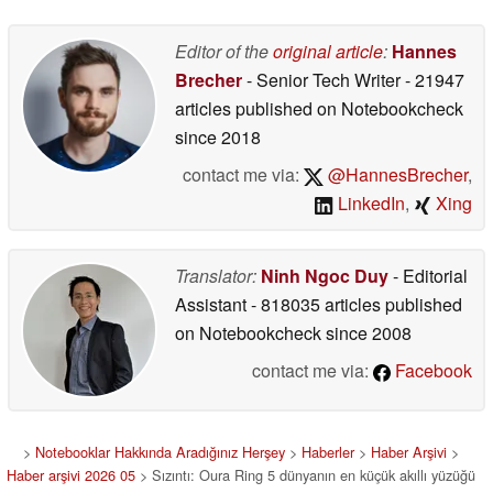
Editor of the
original article
:
Hannes
Brecher
- Senior Tech Writer
- 21947
articles published on Notebookcheck
since 2018
contact me via:
@HannesBrecher
,
LinkedIn
,
Xing
Translator:
Ninh Ngoc Duy
- Editorial
Assistant
- 818035 articles published
on Notebookcheck
since 2008
contact me via:
Facebook
>
Notebooklar Hakkında Aradığınız Herşey
>
Haberler
>
Haber Arşivi
>
Haber arşivi 2026 05
> Sızıntı: Oura Ring 5 dünyanın en küçük akıllı yüzüğü