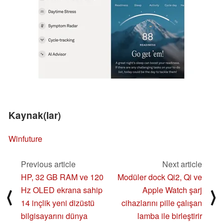
Kaynak(lar)
Winfuture
Previous article
Next article
HP, 32 GB RAM ve 120
Modüler dock Qi2, Qi ve
Hz OLED ekrana sahip
Apple Watch şarj
⟨
⟩
14 inçlik yeni dizüstü
cihazlarını pille çalışan
bilgisayarını dünya
lamba ile birleştirir