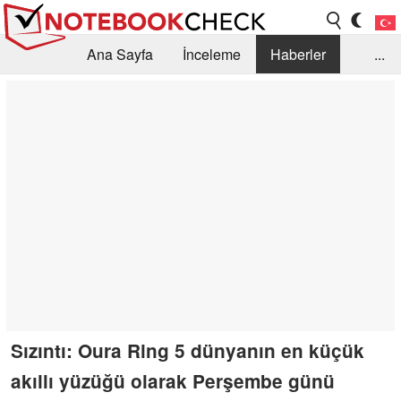
Ana Sayfa
İnceleme
Haberler
...
Öneri /SSS
Kütüphane
Satın Alma Rehberi
Arama
İletişim
Sızıntı: Oura Ring 5 dünyanın en küçük
akıllı yüzüğü olarak Perşembe günü