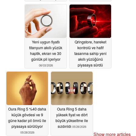
koyuyor
06/23/2026
Yeni uygun fiyatlı
Qringstore, hareket
titanyum akıllı yüzük
kontrolü ve hafif
haptik, ekran ve 30
tasarıma sahip yeni
günlük pil içeriyor
akıllı yüzüğünü
piyasaya sürdü
06/03/2026
05/29/2026
Oura Ring 5 %40 daha
Oura Ring 5 daha
küçük gövdesi ve 9
yüksek fiyat ve dört
güne kadar pil ömrü ile
büyük yükseltme ile
piyasaya sürülüyor
sızdırıldı
05/26/2026
05/28/2026
Show more articles