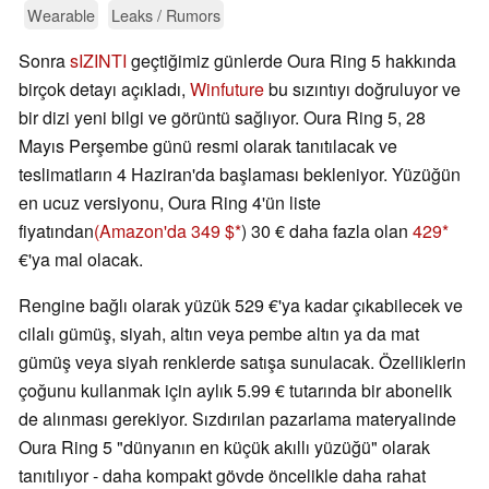
Wearable
Leaks / Rumors
Sonra
sIZINTI
geçtiğimiz günlerde Oura Ring 5 hakkında
birçok detayı açıkladı,
Winfuture
bu sızıntıyı doğruluyor ve
bir dizi yeni bilgi ve görüntü sağlıyor. Oura Ring 5, 28
Mayıs Perşembe günü resmi olarak tanıtılacak ve
teslimatların 4 Haziran'da başlaması bekleniyor. Yüzüğün
en ucuz versiyonu, Oura Ring 4'ün liste
fiyatından
(Amazon'da 349 $
) 30 € daha fazla olan
429
€'ya mal olacak.
Rengine bağlı olarak yüzük 529 €'ya kadar çıkabilecek ve
cilalı gümüş, siyah, altın veya pembe altın ya da mat
gümüş veya siyah renklerde satışa sunulacak. Özelliklerin
çoğunu kullanmak için aylık 5.99 € tutarında bir abonelik
de alınması gerekiyor. Sızdırılan pazarlama materyalinde
Oura Ring 5 "dünyanın en küçük akıllı yüzüğü" olarak
tanıtılıyor - daha kompakt gövde öncelikle daha rahat