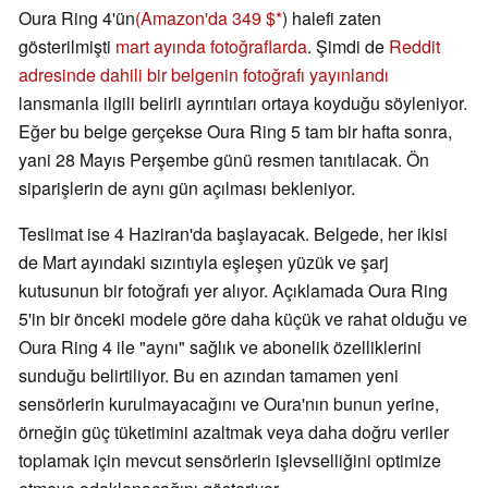
Oura Ring 4'ün
(Amazon'da 349 $
) halefi zaten
gösterilmişti
mart ayında fotoğraflarda
. Şimdi de
Reddit
adresinde dahili bir belgenin fotoğrafı yayınlandı
lansmanla ilgili belirli ayrıntıları ortaya koyduğu söyleniyor.
Eğer bu belge gerçekse Oura Ring 5 tam bir hafta sonra,
yani 28 Mayıs Perşembe günü resmen tanıtılacak. Ön
siparişlerin de aynı gün açılması bekleniyor.
Teslimat ise 4 Haziran'da başlayacak. Belgede, her ikisi
de Mart ayındaki sızıntıyla eşleşen yüzük ve şarj
kutusunun bir fotoğrafı yer alıyor. Açıklamada Oura Ring
5'in bir önceki modele göre daha küçük ve rahat olduğu ve
Oura Ring 4 ile "aynı" sağlık ve abonelik özelliklerini
sunduğu belirtiliyor. Bu en azından tamamen yeni
sensörlerin kurulmayacağını ve Oura'nın bunun yerine,
örneğin güç tüketimini azaltmak veya daha doğru veriler
toplamak için mevcut sensörlerin işlevselliğini optimize