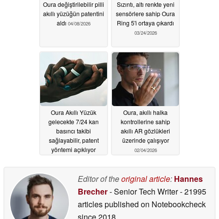
Oura değiştirilebilir pilli
Sızıntı, altı renkte yeni
akıllı yüzüğün patentini
sensörlere sahip Oura
aldı
Ring 5'i ortaya çıkardı
04/08/2026
03/24/2026
Oura Akıllı Yüzük
Oura, akıllı halka
gelecekte 7/24 kan
kontrollerine sahip
basıncı takibi
akıllı AR gözlükleri
sağlayabilir, patent
üzerinde çalışıyor
yöntemi açıklıyor
02/04/2026
02/17/2026
Editor of the
original article
:
Hannes
Brecher
- Senior Tech Writer
- 21995
articles published on Notebookcheck
since 2018