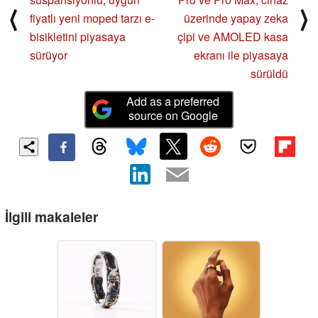
⟨
⟩
fiyatlı yeni moped tarzı e-
üzerinde yapay zeka
bisikletini piyasaya
çipi ve AMOLED kasa
sürüyor
ekranı ile piyasaya
sürüldü
Add as a preferred
source on Google
İlgili makaleler