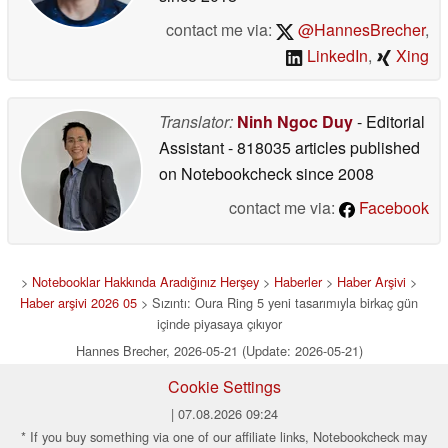
contact me via:
@HannesBrecher
,
LinkedIn
,
Xing
Translator:
Ninh Ngoc Duy
- Editorial
Assistant
- 818035 articles published
on Notebookcheck
since 2008
contact me via:
Facebook
>
Notebooklar Hakkında Aradığınız Herşey
>
Haberler
>
Haber Arşivi
>
Haber arşivi 2026 05
> Sızıntı: Oura Ring 5 yeni tasarımıyla birkaç gün
içinde piyasaya çıkıyor
Hannes Brecher, 2026-05-21 (Update: 2026-05-21)
Cookie Settings
| 07.08.2026 09:24
* If you buy something via one of our affiliate links, Notebookcheck may