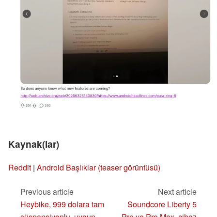
Kaynak(lar)
Reddit
|
Android Başlıklar (teaser görüntüsü)
Previous article
Next article
Heybike, 999 dolara tam
Soundcore Liberty 5
süspansiyonlu, uygun
Pro ve Pro Max, cihaz