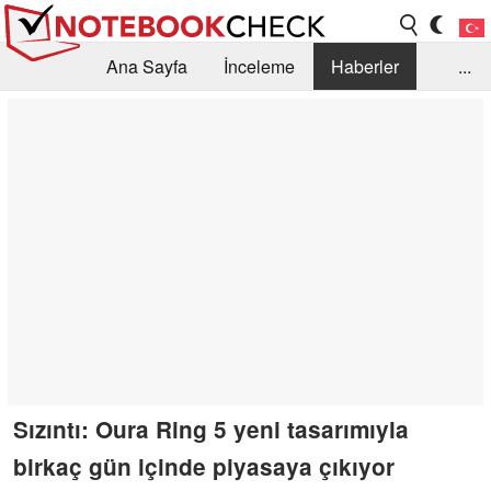
Ana Sayfa
İnceleme
Haberler
...
Öneri /SSS
Kütüphane
Satın Alma Rehberi
Arama
İletişim
Sızıntı: Oura Ring 5 yeni tasarımıyla
birkaç gün içinde piyasaya çıkıyor