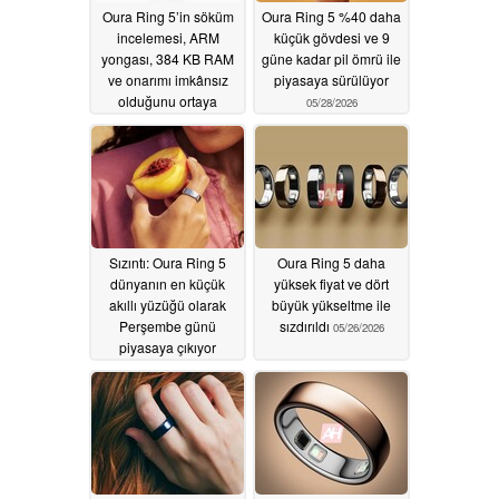
Oura Ring 5’in söküm
Oura Ring 5 %40 daha
incelemesi, ARM
küçük gövdesi ve 9
yongası, 384 KB RAM
güne kadar pil ömrü ile
ve onarımı imkânsız
piyasaya sürülüyor
olduğunu ortaya
05/28/2026
koyuyor
06/23/2026
Sızıntı: Oura Ring 5
Oura Ring 5 daha
dünyanın en küçük
yüksek fiyat ve dört
akıllı yüzüğü olarak
büyük yükseltme ile
Perşembe günü
sızdırıldı
05/26/2026
piyasaya çıkıyor
05/28/2026