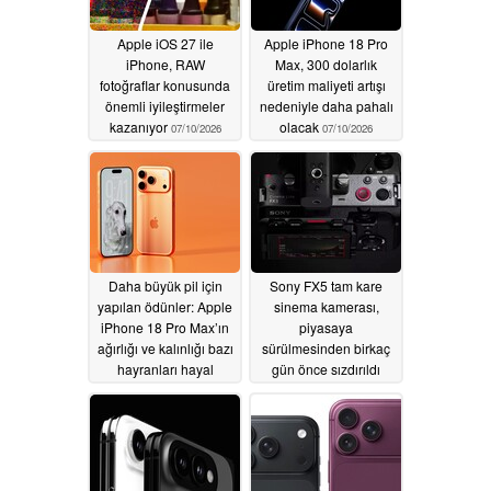
Apple iOS 27 ile
Apple iPhone 18 Pro
iPhone, RAW
Max, 300 dolarlık
fotoğraflar konusunda
üretim maliyeti artışı
önemli iyileştirmeler
nedeniyle daha pahalı
kazanıyor
olacak
07/10/2026
07/10/2026
Daha büyük pil için
Sony FX5 tam kare
yapılan ödünler: Apple
sinema kamerası,
iPhone 18 Pro Max’ın
piyasaya
ağırlığı ve kalınlığı bazı
sürülmesinden birkaç
hayranları hayal
gün önce sızdırıldı
kırıklığına uğratabilir
07/09/2026
07/09/2026