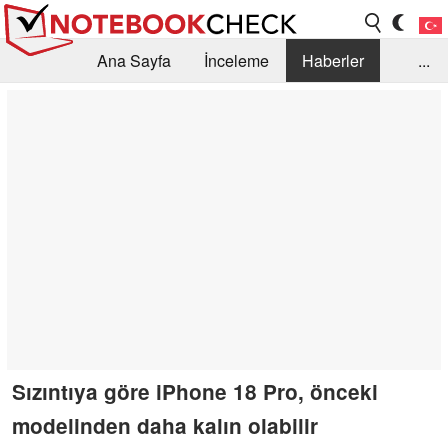
Ana Sayfa
İnceleme
Haberler
...
Öneri /SSS
Kütüphane
Satın Alma Rehberi
Arama
İletişim
Sızıntıya göre iPhone 18 Pro, önceki
modelinden daha kalın olabilir