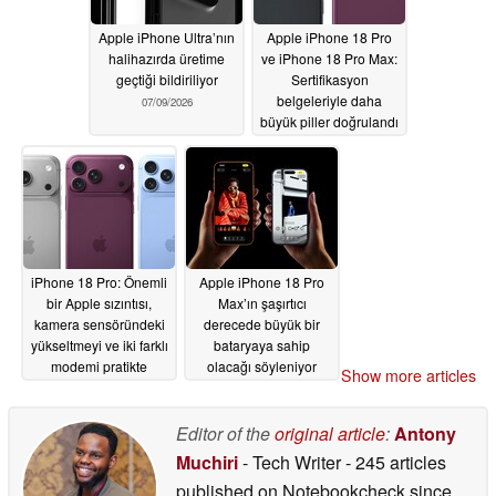
Apple iPhone Ultra’nın
Apple iPhone 18 Pro
halihazırda üretime
ve iPhone 18 Pro Max:
geçtiği bildiriliyor
Sertifikasyon
belgeleriyle daha
07/09/2026
büyük piller doğrulandı
07/04/2026
iPhone 18 Pro: Önemli
Apple iPhone 18 Pro
bir Apple sızıntısı,
Max’ın şaşırtıcı
kamera sensöründeki
derecede büyük bir
yükseltmeyi ve iki farklı
bataryaya sahip
modemi pratikte
olacağı söyleniyor
Show more articles
doğruladı
07/02/2026
07/02/2026
Editor of the
original article
:
Antony
Muchiri
- Tech Writer
- 245 articles
published on Notebookcheck
since