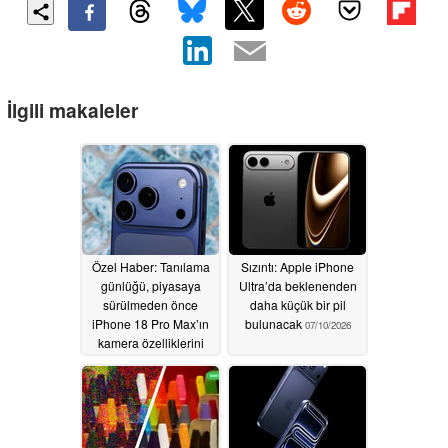
İlgili makaleler
Özel Haber: Tanılama
Sızıntı: Apple iPhone
günlüğü, piyasaya
Ultra’da beklenenden
sürülmeden önce
daha küçük bir pil
iPhone 18 Pro Max’ın
bulunacak
07/10/2026
kamera özelliklerini
doğruladı
07/17/2026