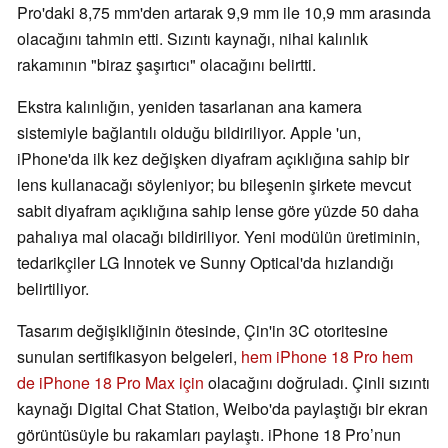
Pro'daki 8,75 mm'den artarak 9,9 mm ile 10,9 mm arasında
olacağını tahmin etti. Sızıntı kaynağı, nihai kalınlık
rakamının "biraz şaşırtıcı" olacağını belirtti.
Ekstra kalınlığın, yeniden tasarlanan ana kamera
sistemiyle bağlantılı olduğu bildiriliyor. Apple 'un,
iPhone'da ilk kez değişken diyafram açıklığına sahip bir
lens kullanacağı söyleniyor; bu bileşenin şirkete mevcut
sabit diyafram açıklığına sahip lense göre yüzde 50 daha
pahalıya mal olacağı bildiriliyor. Yeni modülün üretiminin,
tedarikçiler LG Innotek ve Sunny Optical'da hızlandığı
belirtiliyor.
Tasarım değişikliğinin ötesinde, Çin'in 3C otoritesine
sunulan sertifikasyon belgeleri,
hem iPhone 18 Pro hem
de iPhone 18 Pro Max için
olacağını doğruladı. Çinli sızıntı
kaynağı Digital Chat Station, Weibo'da paylaştığı bir ekran
görüntüsüyle bu rakamları paylaştı. iPhone 18 Pro’nun