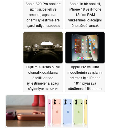
Apple A20 Pro anakart
Apple ’in bir analisti,
sızıntısı, bellek ve
iPhone 18 ve iPhone
ambalaj açısından
18e’de RAM
önemli iyileştirmelere
yükseltmesi olacağını
işaret ediyor
öne sürdü, ancak
06/27/2026
durum sandığınız gibi
değil
06/27/2026
Fujifilm X-T6’nın pil ve
Apple Pro ve Ultra
otomatik odaklama
modellerinin satışlarını
özelliklerinde
artırmak için iPhone
iyileştirmeler alacağı
18'in piyasaya
söyleniyor
sürülmesini ilkbahara
06/25/2026
erteleyebilir
06/24/2026