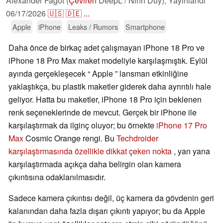
Alexander Fagot (
Çeviren
DeepL / Ninh Duy),
Yayınlandı
06/17/2026
🇺🇸
🇩🇪
...
Apple
iPhone
Leaks / Rumors
Smartphone
Daha önce de birkaç adet çalışmayan iPhone 18 Pro ve
iPhone 18 Pro Max maket modeliyle karşılaşmıştık. Eylül
ayında gerçekleşecek “ Apple ” lansman etkinliğine
yaklaştıkça, bu plastik maketler giderek daha ayrıntılı hale
geliyor. Hatta bu maketler, iPhone 18 Pro için beklenen
renk seçeneklerinde de mevcut. Gerçek bir iPhone ile
karşılaştırmak da ilginç oluyor; bu örnekte
iPhone 17 Pro
Max
Cosmic Orange rengi. Bu
Techdroider
karşılaştırmasında özellikle dikkat çeken nokta
, yan yana
karşılaştırmada açıkça daha belirgin olan kamera
çıkıntısına odaklanılmasıdır.
Sadece kamera çıkıntısı değil, üç kamera da gövdenin geri
kalanından daha fazla dışarı çıkıntı yapıyor; bu da Apple