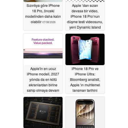
Sızıntıya göre iPhone
Apple ’dan sızan
18 Pro, önceki
devasa bir video,
modelinden daha kalın
iPhone 18 Pro’nun
olabilir
düşme testi videosunu,
07/08/2026
yeni Dynamic Island
özelliğini ve daha
fazlasını ortaya
koyuyor
06/30/2026
Apple'in en ucuz
iPhone 18 Pro ve
iPhone modeli, 2027
iPhone Ultra:
yılında da en kötü
Bloomberg analisti,
ekranlardan birine
Apple 'ın muhtemel
sahip olmaya devam
lansman tarihini
edecek. Sızıntı
açıkladı
06/29/2026
kaynağı, iPhone 18 ve
iPhone Air 2'nin teknik
özellikleri hakkında
ipuçları verdi
06/29/2026