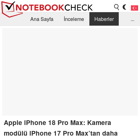
Ana Sayfa
İnceleme
Haberler
...
Öneri /SSS
Kütüphane
Satın Alma Rehberi
Arama
İletişim
Apple iPhone 18 Pro Max: Kamera
modülü iPhone 17 Pro Max’tan daha