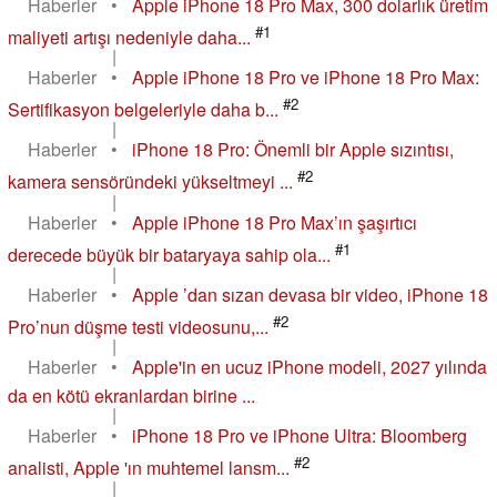
Haberler
•
Apple iPhone 18 Pro Max, 300 dolarlık üretim
#1
maliyeti artışı nedeniyle daha...
|
Haberler
•
Apple iPhone 18 Pro ve iPhone 18 Pro Max:
#2
Sertifikasyon belgeleriyle daha b...
|
Haberler
•
iPhone 18 Pro: Önemli bir Apple sızıntısı,
#2
kamera sensöründeki yükseltmeyi ...
|
Haberler
•
Apple iPhone 18 Pro Max’ın şaşırtıcı
#1
derecede büyük bir bataryaya sahip ola...
|
Haberler
•
Apple ’dan sızan devasa bir video, iPhone 18
#2
Pro’nun düşme testi videosunu,...
|
Haberler
•
Apple'in en ucuz iPhone modeli, 2027 yılında
da en kötü ekranlardan birine ...
|
Haberler
•
iPhone 18 Pro ve iPhone Ultra: Bloomberg
#2
analisti, Apple 'ın muhtemel lansm...
|