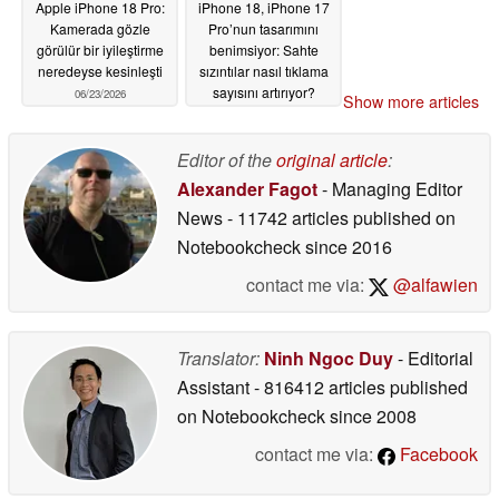
Apple iPhone 18 Pro:
iPhone 18, iPhone 17
Kamerada gözle
Pro’nun tasarımını
görülür bir iyileştirme
benimsiyor: Sahte
neredeyse kesinleşti
sızıntılar nasıl tıklama
sayısını artırıyor?
06/23/2026
Show more articles
06/23/2026
Editor of the
original article
:
Alexander Fagot
- Managing Editor
News
- 11742 articles published on
Notebookcheck
since 2016
contact me via:
@alfawien
Translator:
Ninh Ngoc Duy
- Editorial
Assistant
- 816412 articles published
on Notebookcheck
since 2008
contact me via:
Facebook