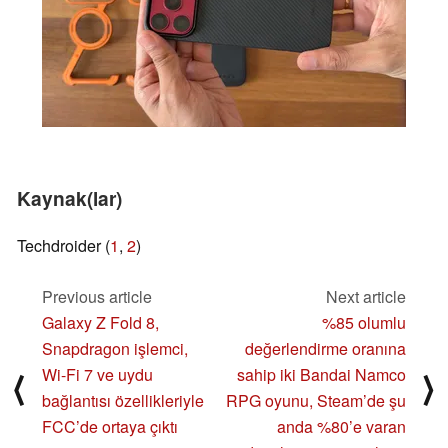
Kaynak(lar)
Techdroider (
1
,
2
)
Previous article
Next article
Galaxy Z Fold 8,
%85 olumlu
Snapdragon işlemci,
değerlendirme oranına
Wi-Fi 7 ve uydu
sahip iki Bandai Namco
⟨
⟩
bağlantısı özellikleriyle
RPG oyunu, Steam’de şu
FCC’de ortaya çıktı
anda %80’e varan