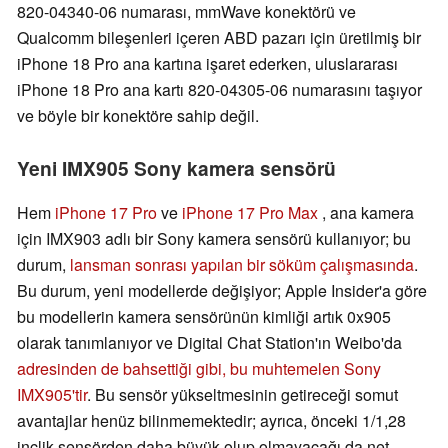
820-04340-06 numarası, mmWave konektörü ve
Qualcomm bileşenleri içeren ABD pazarı için üretilmiş bir
iPhone 18 Pro ana kartına işaret ederken, uluslararası
iPhone 18 Pro ana kartı 820-04305-06 numarasını taşıyor
ve böyle bir konektöre sahip değil.
Yeni IMX905 Sony kamera sensörü
Hem
iPhone 17 Pro
ve
iPhone 17 Pro Max
, ana kamera
için IMX903 adlı bir Sony kamera sensörü kullanıyor; bu
durum,
lansman sonrası yapılan bir söküm çalışmasında
.
Bu durum, yeni modellerde değişiyor; Apple Insider'a göre
bu modellerin kamera sensörünün kimliği artık 0x905
olarak tanımlanıyor ve Digital Chat Station'ın Weibo'da
adresinden de bahsettiği gibi, bu muhtemelen Sony
IMX905'tir
. Bu sensör yükseltmesinin getireceği somut
avantajlar henüz bilinmemektedir; ayrıca, önceki 1/1,28
inçlik sensörden daha büyük olup olmayacağı da net