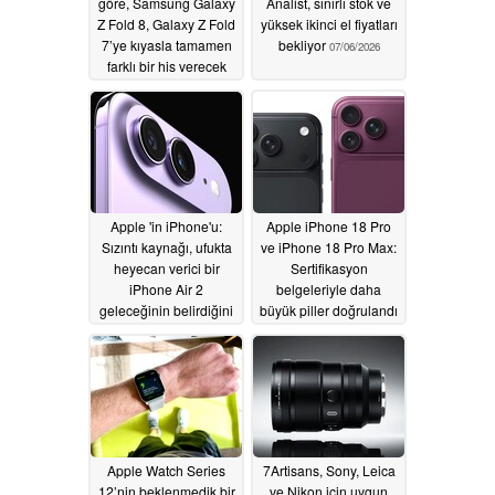
göre, Samsung Galaxy
Analist, sınırlı stok ve
Z Fold 8, Galaxy Z Fold
yüksek ikinci el fiyatları
7’ye kıyasla tamamen
bekliyor
07/06/2026
farklı bir his verecek
07/06/2026
Apple 'in iPhone'u:
Apple iPhone 18 Pro
Sızıntı kaynağı, ufukta
ve iPhone 18 Pro Max:
heyecan verici bir
Sertifikasyon
iPhone Air 2
belgeleriyle daha
geleceğinin belirdiğini
büyük piller doğrulandı
öne sürüyor
07/04/2026
07/04/2026
Apple Watch Series
7Artisans, Sony, Leica
12’nin beklenmedik bir
ve Nikon için uygun