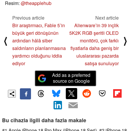
Resim:
@theapplehub
Previous article
Next article
Bir araştırmacı, Fable 5’in
Alienware’in 39 inçlik
büyük geri dönüşünün
5K2K RGB şeritli OLED
⟨
⟩
ardından hâlâ siber
monitörü, çok farklı
saldırıların planlanmasına
fiyatlarla daha geniş bir
yardımcı olduğunu iddia
uluslararası pazarda
ediyor
satışa sunuluyor
Add as a preferred
source on Google
Bu cihazla ilgili daha fazla makale
#1 Apple iPhone 18 Pro Max (iPhone 18 Seri), #2 iPhone 18