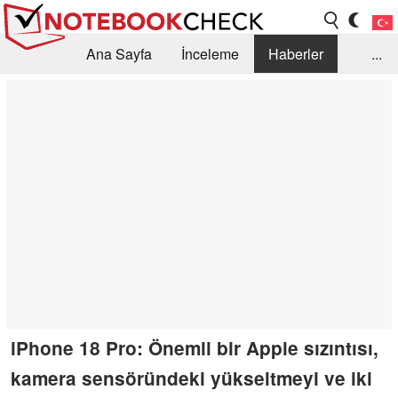
Ana Sayfa
İnceleme
Haberler
...
Öneri /SSS
Kütüphane
Satın Alma Rehberi
Arama
İletişim
iPhone 18 Pro: Önemli bir Apple sızıntısı,
kamera sensöründeki yükseltmeyi ve iki