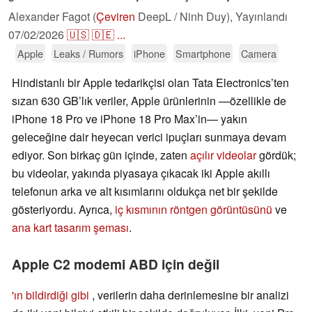
Alexander Fagot (
Çeviren
DeepL / Ninh Duy),
Yayınlandı
07/02/2026
🇺🇸
🇩🇪
...
Apple
Leaks / Rumors
iPhone
Smartphone
Camera
Hindistanlı bir Apple tedarikçisi olan Tata Electronics’ten
sızan 630 GB’lık veriler, Apple ürünlerinin —özellikle de
iPhone 18 Pro ve iPhone 18 Pro Max’in— yakın
geleceğine dair heyecan verici ipuçları sunmaya devam
ediyor. Son birkaç gün içinde, zaten
açılır videolar
gördük;
bu videolar, yakında piyasaya çıkacak iki Apple akıllı
telefonun arka ve alt kısımlarını oldukça net bir şekilde
gösteriyordu. Ayrıca,
iç kısmının röntgen görüntüsünü
ve
ana kart tasarım şeması
.
Apple C2 modemi ABD için değil
'ın bildirdiği gibi
, verilerin daha derinlemesine bir analizi