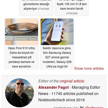
güncelleme alacağı
fiyatlı 135 mm f/1,8 tam
söyleniyor
kare lensini tanıttı
07/04/2026
07/03/2026
Oppo Find X10 Ultra:
Sektör raporuna göre,
Daha da büyük bir
tüm Samsung Galaxy
Hasselblad çift
S27 amiral gemisi
periskop kamera ve
modelleri, Galaxy S26
kare sensörün
Ultra’ya özgü bir
Show more articles
geleceği söyleniyor
özelliğe sahip
07/02/2026
07/02/2026
Editor of the
original article
:
Alexander Fagot
- Managing Editor
News
- 11745 articles published on
Notebookcheck
since 2016
contact me via:
@alfawien