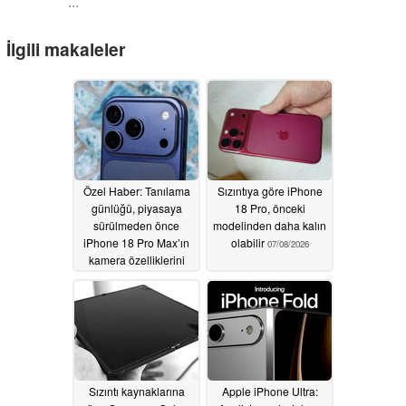
...
İlgili makaleler
Özel Haber: Tanılama
Sızıntıya göre iPhone
günlüğü, piyasaya
18 Pro, önceki
sürülmeden önce
modelinden daha kalın
iPhone 18 Pro Max’ın
olabilir
07/08/2026
kamera özelliklerini
doğruladı
07/17/2026
Sızıntı kaynaklarına
Apple iPhone Ultra: