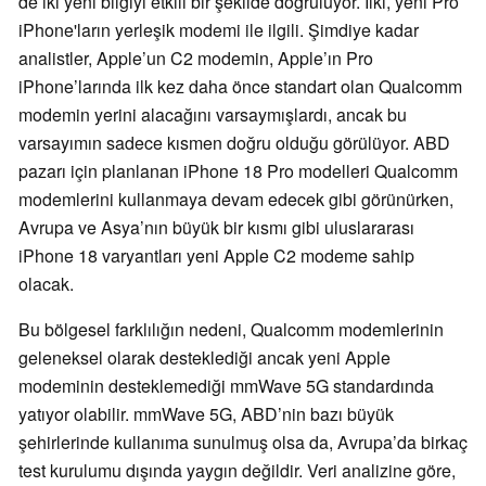
de iki yeni bilgiyi etkili bir şekilde doğruluyor. İlki, yeni Pro
iPhone'ların yerleşik modemi ile ilgili. Şimdiye kadar
analistler, Apple’un C2 modemin, Apple’ın Pro
iPhone’larında ilk kez daha önce standart olan Qualcomm
modemin yerini alacağını varsaymışlardı, ancak bu
varsayımın sadece kısmen doğru olduğu görülüyor. ABD
pazarı için planlanan iPhone 18 Pro modelleri Qualcomm
modemlerini kullanmaya devam edecek gibi görünürken,
Avrupa ve Asya’nın büyük bir kısmı gibi uluslararası
iPhone 18 varyantları yeni Apple C2 modeme sahip
olacak.
Bu bölgesel farklılığın nedeni, Qualcomm modemlerinin
geleneksel olarak desteklediği ancak yeni Apple
modeminin desteklemediği mmWave 5G standardında
yatıyor olabilir. mmWave 5G, ABD’nin bazı büyük
şehirlerinde kullanıma sunulmuş olsa da, Avrupa’da birkaç
test kurulumu dışında yaygın değildir. Veri analizine göre,