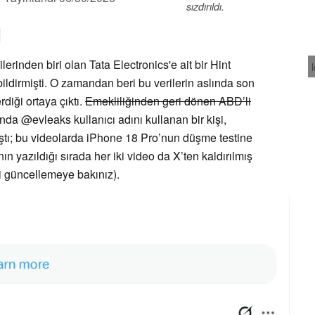
sızdırıldı.
ilerinden biri olan Tata Electronics'e ait bir Hint
 bildirmişti. O zamandan beri bu verilerin aslında son
diği ortaya çıktı.
Emekliliğinden geri dönen ABD’li
da @evleaks kullanıcı adını kullanan bir kişi,
laştı; bu videolarda iPhone 18 Pro’nun düşme testine
ın yazıldığı sırada her iki video da X’ten kaldırılmış
i güncellemeye bakınız).