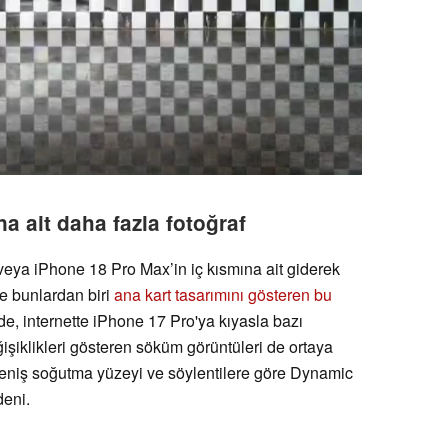
a ait daha fazla fotoğraf
 veya iPhone 18 Pro Max’in iç kısmına ait giderek
te bunlardan biri
ana kart tasarımını gösteren bu
e, internette iPhone 17 Pro'ya kıyasla bazı
ğişiklikleri gösteren söküm görüntüleri de ortaya
geniş soğutma yüzeyi ve söylentilere göre Dynamic
deni.