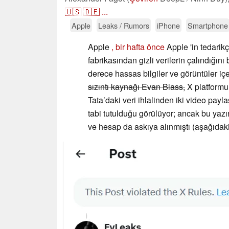
🇺🇸
🇩🇪
...
Apple
Leaks / Rumors
iPhone
Smartphone
Apple
, bir hafta önce
Apple 'in tedarikç
fabrikasından gizli verilerin çalındığını
derece hassas bilgiler ve görüntüler içer
sızıntı kaynağı Evan Blass,
X platformun
Tata’daki veri ihlalinden iki video pay
tabi tutulduğu görülüyor; ancak bu yazın
ve hesap da askıya alınmıştı (aşağıdak