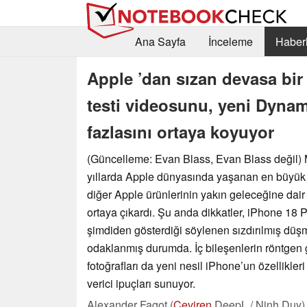
Ana Sayfa
İnceleme
Haberl
Apple ’dan sızan devasa bi
testi videosunu, yeni Dynami
fazlasını ortaya koyuyor
(Güncelleme: Evan Blass, Evan Blass değil)
yıllarda Apple dünyasında yaşanan en büyük s
diğer Apple ürünlerinin yakın geleceğine dair 
ortaya çıkardı. Şu anda dikkatler, iPhone 18 
şimdiden gösterdiği söylenen sızdırılmış düşm
odaklanmış durumda. İç bileşenlerin röntgen 
fotoğrafları da yeni nesil iPhone’un özellikle
verici ipuçları sunuyor.
Alexander Fagot (
Çeviren
DeepL / Ninh Duy)