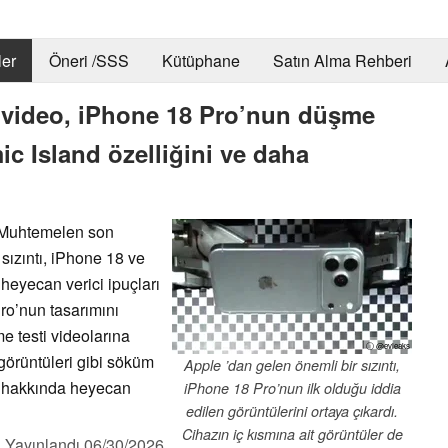
er
Öneri /SSS
Kütüphane
Satın Alma Rehberi
r video, iPhone 18 Pro’nun düşme
c Island özelliğini ve daha
 Muhtemelen son
ızıntı, iPhone 18 ve
heyecan verici ipuçları
Pro’nun tasarımını
e testi videolarına
ⓘ @evleaks
görüntüleri gibi söküm
Apple ’dan gelen önemli bir sızıntı,
ri hakkında heyecan
iPhone 18 Pro’nun ilk olduğu iddia
edilen görüntülerini ortaya çıkardı.
Cihazın iç kısmına ait görüntüler de
,
Yayınlandı
06/30/2026