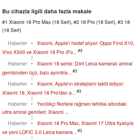
Bu cihazla ilgili daha fazla makale
#1 Xiaomi 18 Pro Max (18 Seri), #2 18 Pro (18 Seri), #3 18
(18 Seri)
Haberler
•
Xiaomi, Apple'ı hedef alıyor: Oppo Find X10,
#3
Vivo X500 ve Xiaomi 18 Pro (Fo...
|
Haberler
•
Xiaomi 18 serisi: Dört Leica kameralı amiral
#3
gemisinden üçü, bazı ayrıntıla...
|
Haberler
•
Xiaomi, Apple'ın stratejisini taklit ediyor:
#3
Xiaomi 18, Xiaomi 18 Pro'dan a...
|
Haberler
•
Yenilikçi fikirlere rağmen tehlike altındaki
ultra amiral gemileri: Xiaomi ...
|
Haberler
•
Xiaomi 18 Pro Max, Xiaomi 17 Ultra fiyatıyla
#3
ve yeni LOFIC 3.0 Leica kamera...
|