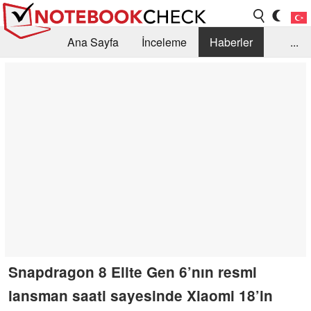
Ana Sayfa
İnceleme
Haberler
...
Öneri /SSS
Kütüphane
Satın Alma Rehberi
Arama
İletişim
Snapdragon 8 Elite Gen 6’nın resmi
lansman saati sayesinde Xiaomi 18’in