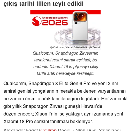
çıkış tarihi fiilen teyit edildi
ⓘ Qualcomm, Xiaomi. Edited with Google Gemini
Qualcomm, Snapdragon Zirvesi’nin
tarihlerini resmi olarak açıkladı; bu
nedenle Xiaomi 18’in piyasaya çıkış
tarihi artık neredeyse kesinleşti.
Qualcomm, Snapdragon 8 Elite Gen 6 Pro ve yeni 2 nm
amiral gemisi yongalarının merakla beklenen varyantlarının
ne zaman resmi olarak tanıtılacağını doğruladı. Her zamanki
gibi yıllık Snapdragon Zirvesi güneşli Hawaii’de
düzenlenecek; Xiaomi’nin ise yaklaşık aynı zamanda yeni
Xiaomi 18 Pro serisini tanıtması bekleniyor.
Alexander Fagot (
Çeviren
DeepL / Ninh Duy),
Yayınlandı