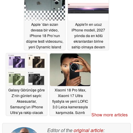
Apple ’dan sızan
Apple'in en ucuz
devasa bir video,
iPhone modeli, 2027
iPhone 18 Pro’nun
yılında da en kötü
düşme testi videosunu,
ekranlardan birine
yeni Dynamic Island
sahip olmaya devam
özelliğini ve daha
edecek. Sızıntı
fazlasını ortaya
kaynağı, iPhone 18 ve
koyuyor
iPhone Air 2'nin teknik
06/30/2026
özellikleri hakkında
ipuçları verdi
06/29/2026
Galaxy Görünüşe göre
Xiaomi 18 Pro Max,
Z’nin günleri sayılı:
Xiaomi 17 Ultra
Aksesuarlar,
fiyatıyla ve yeni LOFIC
Samsung’un iPhone
3.0 Leica kamerasıyla
Ultra’ya rakip olacak
karşımızda. Sızıntı
Show more articles
cihazı için oldukça sıra
kaynağı, Xiaomi 18
dışı bir isme işaret
Ultra’nın aslında rafa
ediyor
kaldırılmadığını
Editor of the
original article
:
06/29/2026