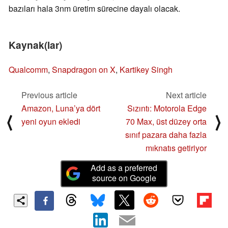
bazıları hala 3nm üretim sürecine dayalı olacak.
Kaynak(lar)
Qualcomm
,
Snapdragon on X
,
Kartikey Singh
Previous article
Next article
Amazon, Luna’ya dört
Sızıntı: Motorola Edge
⟨
⟩
yeni oyun ekledi
70 Max, üst düzey orta
sınıf pazara daha fazla
mıknatıs getiriyor
Add as a preferred
source on Google