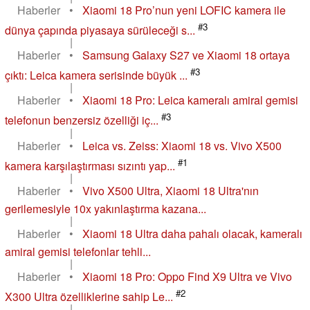
Haberler
•
Xiaomi 18 Pro’nun yeni LOFIC kamera ile
#3
dünya çapında piyasaya sürüleceği s...
|
Haberler
•
Samsung Galaxy S27 ve Xiaomi 18 ortaya
#3
çıktı: Leica kamera serisinde büyük ...
|
Haberler
•
Xiaomi 18 Pro: Leica kameralı amiral gemisi
#3
telefonun benzersiz özelliği iç...
|
Haberler
•
Leica vs. Zeiss: Xiaomi 18 vs. Vivo X500
#1
kamera karşılaştırması sızıntı yap...
|
Haberler
•
Vivo X500 Ultra, Xiaomi 18 Ultra'nın
gerilemesiyle 10x yakınlaştırma kazana...
|
Haberler
•
Xiaomi 18 Ultra daha pahalı olacak, kameralı
amiral gemisi telefonlar tehli...
|
Haberler
•
Xiaomi 18 Pro: Oppo Find X9 Ultra ve Vivo
#2
X300 Ultra özelliklerine sahip Le...
|