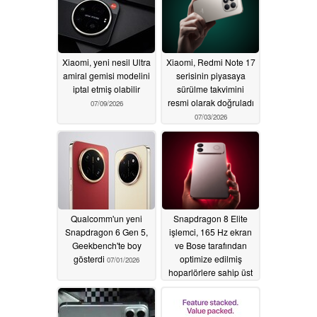
07/12/2026
Xiaomi, yeni nesil Ultra
Xiaomi, Redmi Note 17
amiral gemisi modelini
serisinin piyasaya
iptal etmiş olabilir
sürülme takvimini
resmi olarak doğruladı
07/09/2026
07/03/2026
Qualcomm'un yeni
Snapdragon 8 Elite
Snapdragon 6 Gen 5,
işlemci, 165 Hz ekran
Geekbench'te boy
ve Bose tarafından
gösterdi
optimize edilmiş
07/01/2026
hoparlörlere sahip üst
düzey Xiaomi telefonu
piyasaya sürüldü
07/01/2026