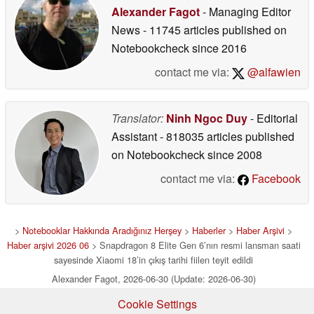
söylüyor
06/28/2026
Alexander Fagot
- Managing Editor
News
- 11745 articles published on
Notebookcheck
since 2016
contact me via:
@alfawien
Translator:
Ninh Ngoc Duy
- Editorial
Assistant
- 818035 articles published
on Notebookcheck
since 2008
contact me via:
Facebook
>
Notebooklar Hakkında Aradığınız Herşey
>
Haberler
>
Haber Arşivi
>
Haber arşivi 2026 06
> Snapdragon 8 Elite Gen 6’nın resmi lansman saati
sayesinde Xiaomi 18’in çıkış tarihi fiilen teyit edildi
Alexander Fagot, 2026-06-30 (Update: 2026-06-30)
Cookie Settings