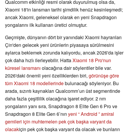
Qualcomm etkinliği resmi olarak duyurulmuş olsa da,
Xiaomi 18'in lansman tarihi şimdilik henüz kesinleşmedi;
ancak Xiaomi, geleneksel olarak en yeni Snapdragon
yongalarını ilk kullanan üretici olmuştur.
Geçmişte, dünyanın dört bir yanındaki Xiaomi hayranları
Çin'den gelecek yeni ürünlerin piyasaya sürülmesini
aylarca beklemek zorunda kalıyordu, ancak 2026'da işler
çok daha hızlı ilerleyebilir. Hatta
Xiaomi 18 Pro'nun
küresel lansmanı
olacağına dair söylentiler bile var.
2026'daki önemli yeni özelliklerden biri,
görünüşe göre
tüm Xiaomi 18 modellerinde
bulunacağı söyleniyor. Bu
arada, sızıntı kaynakları Qualcomm’un üst segmentinde
daha fazla çeşitlilik olacağına işaret ediyor. 2 nm
yongaların yanı sıra, Snapdragon 8 Elite Gen 6 Pro ve
Snapdragon 8 Elite Gen 6’nın
yeni “ Android ” amiral
gemileri için muhtemelen pek çok başka varyant da
olacak
için pek çok başka varyant da olacak ve bunların