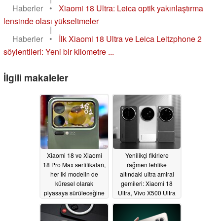
Haberler
•
Xiaomi 18 Ultra: Leica optik yakınlaştırma
lensinde olası yükseltmeler
|
Haberler
•
İlk Xiaomi 18 Ultra ve Leica Leitzphone 2
söylentileri: Yeni bir kilometre ...
İlgili makaleler
Xiaomi 18 ve Xiaomi
Yenilikçi fikirlere
18 Pro Max sertifikaları,
rağmen tehlike
her iki modelin de
altındaki ultra amiral
küresel olarak
gemileri: Xiaomi 18
piyasaya sürüleceğine
Ultra, Vivo X500 Ultra
işaret ediyor
ve Oppo Find X10
07/31/2026
Ultra’nın geleceği