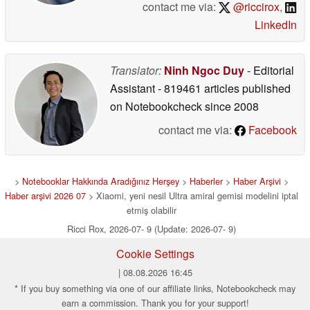
contact me via:
@riccirox
,
LinkedIn
Translator:
Ninh Ngoc Duy
- Editorial
Assistant
- 819461 articles published
on Notebookcheck
since 2008
contact me via:
Facebook
>
Notebooklar Hakkında Aradığınız Herşey
>
Haberler
>
Haber Arşivi
>
Haber arşivi 2026 07
> Xiaomi, yeni nesil Ultra amiral gemisi modelini iptal
etmiş olabilir
Ricci Rox, 2026-07- 9 (Update: 2026-07- 9)
Cookie Settings
| 08.08.2026 16:45
* If you buy something via one of our affiliate links, Notebookcheck may
earn a commission. Thank you for your support!