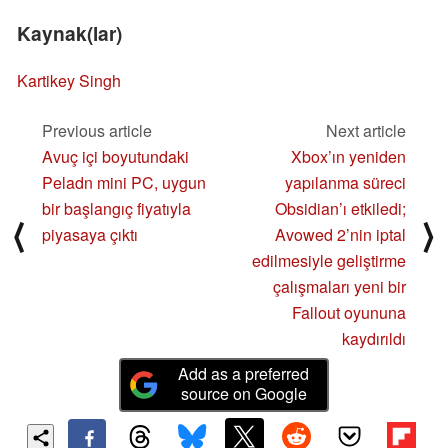
Kaynak(lar)
Kartikey Singh
Previous article
Next article
Avuç içi boyutundaki
Xbox’ın yeniden
Peladn mini PC, uygun
yapılanma süreci
bir başlangıç fiyatıyla
Obsidian’ı etkiledi;
⟨
⟩
piyasaya çıktı
Avowed 2’nin iptal
edilmesiyle geliştirme
çalışmaları yeni bir
Fallout oyununa
kaydırıldı
Add as a preferred
source on Google