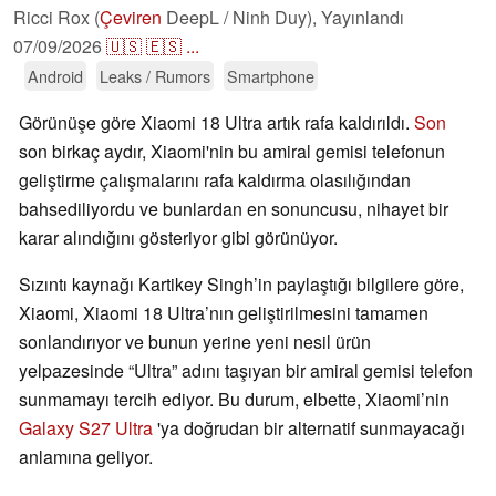
Ricci Rox (
Çeviren
DeepL / Ninh Duy),
Yayınlandı
07/09/2026
🇺🇸
🇪🇸
...
Android
Leaks / Rumors
Smartphone
Görünüşe göre Xiaomi 18 Ultra artık rafa kaldırıldı.
Son
son birkaç aydır, Xiaomi'nin bu amiral gemisi telefonun
geliştirme çalışmalarını rafa kaldırma olasılığından
bahsediliyordu ve bunlardan en sonuncusu, nihayet bir
karar alındığını gösteriyor gibi görünüyor.
Sızıntı kaynağı Kartikey Singh’in paylaştığı bilgilere göre,
Xiaomi, Xiaomi 18 Ultra’nın geliştirilmesini tamamen
sonlandırıyor ve bunun yerine yeni nesil ürün
yelpazesinde “Ultra” adını taşıyan bir amiral gemisi telefon
sunmamayı tercih ediyor. Bu durum, elbette, Xiaomi’nin
Galaxy S27 Ultra
'ya doğrudan bir alternatif sunmayacağı
anlamına geliyor.