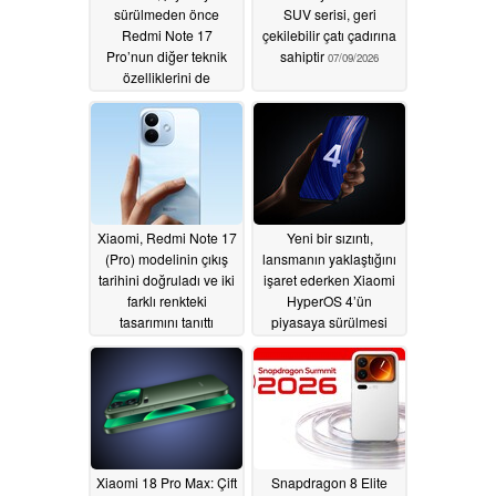
sürülmeden önce
SUV serisi, geri
Redmi Note 17
çekilebilir çatı çadırına
Pro’nun diğer teknik
sahiptir
07/09/2026
özelliklerini de
doğruladı
07/09/2026
Xiaomi, Redmi Note 17
Yeni bir sızıntı,
(Pro) modelinin çıkış
lansmanın yaklaştığını
tarihini doğruladı ve iki
işaret ederken Xiaomi
farklı renkteki
HyperOS 4’ün
tasarımını tanıttı
piyasaya sürülmesi
konusunda beklentiler
07/08/2026
artıyor
07/07/2026
Xiaomi 18 Pro Max: Çift
Snapdragon 8 Elite