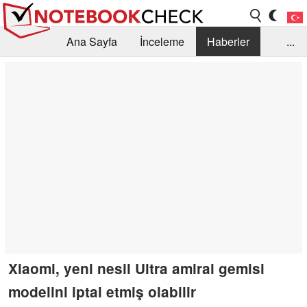
Ana Sayfa
İnceleme
Haberler
...
Öneri /SSS
Kütüphane
Satın Alma Rehberi
Arama
İletişim
Xiaomi, yeni nesil Ultra amiral gemisi
modelini iptal etmiş olabilir