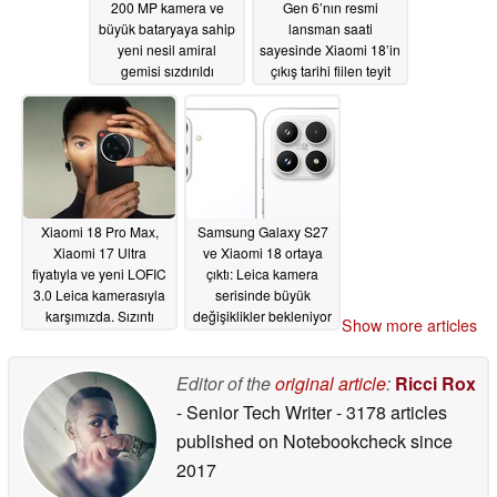
200 MP kamera ve
Gen 6’nın resmi
büyük bataryaya sahip
lansman saati
yeni nesil amiral
sayesinde Xiaomi 18’in
gemisi sızdırıldı
çıkış tarihi fiilen teyit
edildi
07/07/2026
06/30/2026
Xiaomi 18 Pro Max,
Samsung Galaxy S27
Xiaomi 17 Ultra
ve Xiaomi 18 ortaya
fiyatıyla ve yeni LOFIC
çıktı: Leica kamera
3.0 Leica kamerasıyla
serisinde büyük
karşımızda. Sızıntı
değişiklikler bekleniyor
Show more articles
kaynağı, Xiaomi 18
06/15/2026
Ultra’nın aslında rafa
kaldırılmadığını
Editor of the
original article
:
Ricci Rox
söylüyor
06/28/2026
- Senior Tech Writer
- 3178 articles
published on Notebookcheck
since
2017