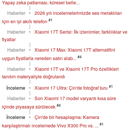
Yapay zeka patlaması, küresel belle...
|
Haberler
•
2026 yılı incelemelerimizde ses meraklıları
#1
için en iyi akıllı telefon
|
Haberler
•
Xiaomi 17T Serisi: İlk izlenimler, farklılıklar ve
fiyatlar
|
Haberler
•
Xiaomi 17 Max: Xiaomi 17T alternatifini
#4
uygun fiyatlarla nereden satın alab...
|
Haberler
•
Xiaomi 17T ve Xiaomi 17T Pro özellikleri
tanıtım materyaliyle doğrulandı
|
#1
İnceleme
•
Xiaomi 17 Ultra: Çin'de fotoğraf turu
|
Haberler
•
Son Xiaomi 17 model varyantı kısa süre
#4
içinde piyasaya sürülecek
|
İnceleme
•
Çin'de bir hesaplaşma: Kamera
#1
karşılaştırmalı incelemede Vivo X300 Pro vs. ...