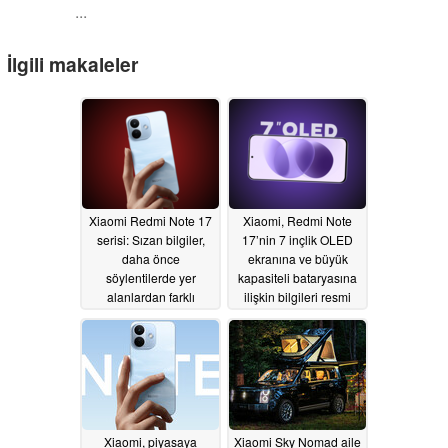
...
İlgili makaleler
Xiaomi Redmi Note 17
Xiaomi, Redmi Note
serisi: Sızan bilgiler,
17’nin 7 inçlik OLED
daha önce
ekranına ve büyük
söylentilerde yer
kapasiteli bataryasına
alanlardan farklı
ilişkin bilgileri resmi
Snapdragon yonga
olarak doğruladı
setlerini ortaya koyuyor
07/10/2026
07/13/2026
Xiaomi, piyasaya
Xiaomi Sky Nomad aile