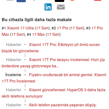
Bu cihazla ilgili daha fazla makale
#1
Xiaomi 17 Ultra
(
17 Seri
), #2
17 Pro
(
17 Seri
), #3
17 Pro
Max
(
17 Seri
), #4
17 Max
(
17 Seri
)
Haberler
•
Xiaomi 17T Pro: Etkileyici pil ömrü sunan
büyük bir güncelleme
|
Haberler
•
Xiaomi 17T Pro tarayıcı incelemesi: Hızlı çip
birdenbire yavaş görünmeye ba...
|
İnceleme
•
Fiyatını unutturacak bir amiral gemisi: Xiaomi
17T Pro İncelemesi
|
Haberler
•
Xiaomi güncellemesi: HyperOS 3 daha fazla
akıllı telefona sunuluyor
|
Haberler
•
Akıllı telefon pazarında yaşanan düşüş: