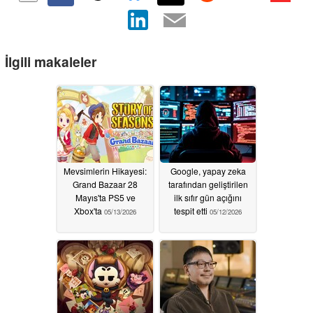
İlgili makaleler
Mevsimlerin Hikayesi:
Google, yapay zeka
Grand Bazaar 28
tarafından geliştirilen
Mayıs'ta PS5 ve
ilk sıfır gün açığını
Xbox'ta
tespit etti
05/13/2026
05/12/2026