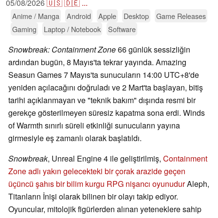
05/08/2026
🇺🇸
🇩🇪
...
Anime / Manga
Android
Apple
Desktop
Game Releases
Gaming
Laptop / Notebook
Software
Snowbreak: Containment Zone
66 günlük sessizliğin
ardından bugün, 8 Mayıs'ta tekrar yayında. Amazing
Seasun Games 7 Mayıs'ta sunucuların 14:00 UTC+8'de
yeniden açılacağını doğruladı ve 2 Mart'ta başlayan, bitiş
tarihi açıklanmayan ve "teknik bakım" dışında resmi bir
gerekçe gösterilmeyen süresiz kapatma sona erdi. Winds
of Warmth sınırlı süreli etkinliği sunucuların yayına
girmesiyle eş zamanlı olarak başlatıldı.
Snowbreak
, Unreal Engine 4 ile geliştirilmiş,
Containment
Zone adlı yakın gelecekteki bir çorak arazide geçen
üçüncü şahıs bir bilim kurgu RPG nişancı oyunudur
Aleph,
Titanların İnişi olarak bilinen bir olayı takip ediyor.
Oyuncular, mitolojik figürlerden alınan yeteneklere sahip