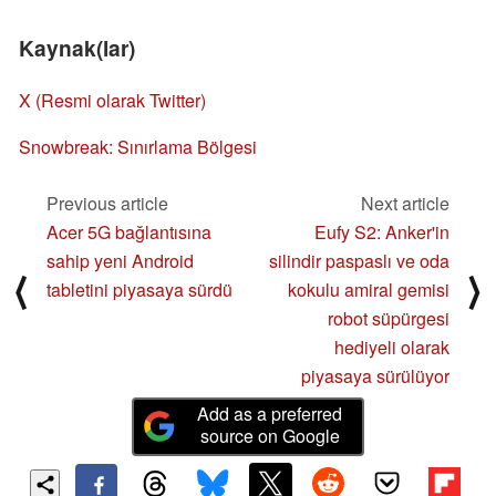
Kaynak(lar)
X (Resmi olarak Twitter)
Snowbreak: Sınırlama Bölgesi
Previous article
Next article
Acer 5G bağlantısına
Eufy S2: Anker'in
sahip yeni Android
silindir paspaslı ve oda
⟨
⟩
tabletini piyasaya sürdü
kokulu amiral gemisi
robot süpürgesi
hediyeli olarak
piyasaya sürülüyor
Add as a preferred
source on Google