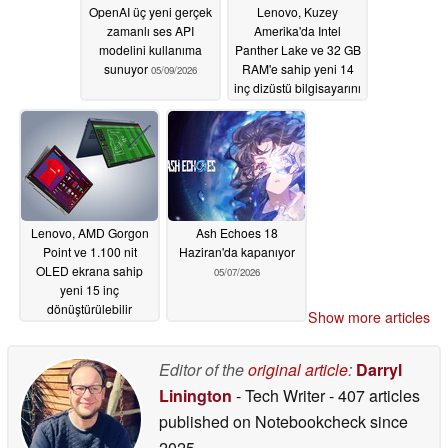
OpenAI üç yeni gerçek
Lenovo, Kuzey
zamanlı ses API
Amerika'da Intel
modelini kullanıma
Panther Lake ve 32 GB
sunuyor
RAM'e sahip yeni 14
05/09/2026
inç dizüstü bilgisayarını
piyasaya sürdü
05/09/2026
Lenovo, AMD Gorgon
Ash Echoes 18
Point ve 1.100 nit
Haziran'da kapanıyor
OLED ekrana sahip
05/07/2026
yeni 15 inç
dönüştürülebilir
Show more articles
bilgisayarını Avrupa'da
piyasaya sürdü
Editor of the
original article
:
Darryl
05/09/2026
Linington
- Tech Writer
- 407 articles
published on Notebookcheck
since
2025