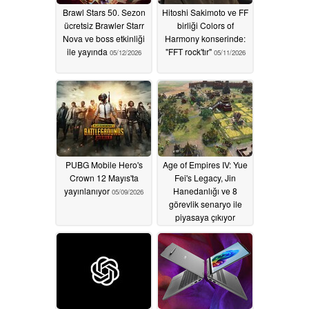
Brawl Stars 50. Sezon
Hitoshi Sakimoto ve FF
ücretsiz Brawler Starr
birliği Colors of
Nova ve boss etkinliği
Harmony konserinde:
ile yayında
"FFT rock'tır"
05/12/2026
05/11/2026
PUBG Mobile Hero's
Age of Empires IV: Yue
Crown 12 Mayıs'ta
Fei's Legacy, Jin
yayınlanıyor
Hanedanlığı ve 8
05/09/2026
görevlik senaryo ile
piyasaya çıkıyor
05/09/2026