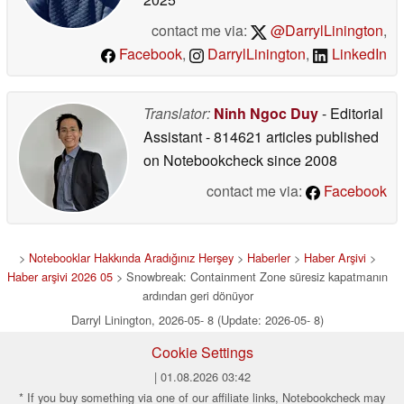
contact me via:
@DarrylLinington
,
Facebook
,
DarrylLinington
,
LinkedIn
Translator:
Ninh Ngoc Duy
- Editorial
Assistant
- 814621 articles published
on Notebookcheck
since 2008
contact me via:
Facebook
>
Notebooklar Hakkında Aradığınız Herşey
>
Haberler
>
Haber Arşivi
>
Haber arşivi 2026 05
> Snowbreak: Containment Zone süresiz kapatmanın
ardından geri dönüyor
Darryl Linington, 2026-05- 8 (Update: 2026-05- 8)
Cookie Settings
| 01.08.2026 03:42
* If you buy something via one of our affiliate links, Notebookcheck may