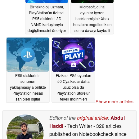
Bir teknoloji uzmanı,
Microsoft, dijital
PlayStation’ın fiziksel
oyunlar içeren
PS5 disklerini 3D
hacklenmiş bir Xbox
NAND kartuşlarıyla
hesabını engelledikten
değiştirmesini öneriyor
sonra davayı kaybetti
07/14/2026
07/11/2026
PS5 disklerinin
Fiziksel PS5 oyunları
sonunun
50 €'ya kadar daha
yaklaşmasıyla birlikte
ucuz olsa da
PlayStation hesap
PlayStation Store'un
sahipleri dijital
tekeli indirimleri
Show more articles
oyunlarını kaybedebilir
sınırlayabilir
07/10/2026
07/11/2026
Editor of the
original article
:
Abdul
Haddi
- Tech Writer
- 328 articles
published on Notebookcheck
since