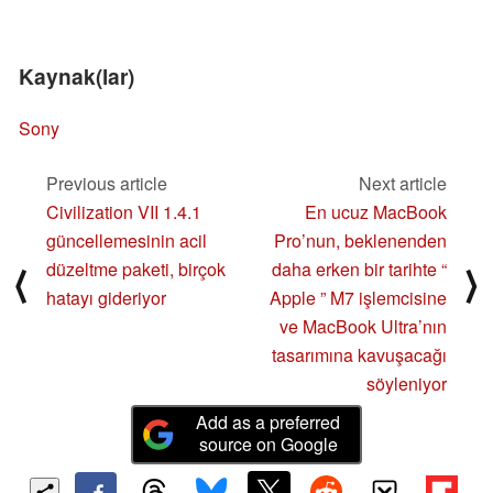
Kaynak(lar)
Sony
Previous article
Next article
Civilization VII 1.4.1
En ucuz MacBook
güncellemesinin acil
Pro’nun, beklenenden
düzeltme paketi, birçok
daha erken bir tarihte “
⟨
⟩
hatayı gideriyor
Apple ” M7 işlemcisine
ve MacBook Ultra’nın
tasarımına kavuşacağı
söyleniyor
Add as a preferred
source on Google