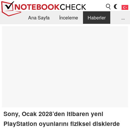
Ana Sayfa
İnceleme
Haberler
...
Öneri /SSS
Kütüphane
Satın Alma Rehberi
Arama
İletişim
Sony, Ocak 2028’den itibaren yeni
PlayStation oyunlarını fiziksel disklerde