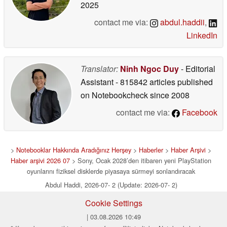
2025
contact me via:
abdul.haddii
,
LinkedIn
Translator:
Ninh Ngoc Duy
- Editorial
Assistant
- 815842 articles published
on Notebookcheck
since 2008
contact me via:
Facebook
>
Notebooklar Hakkında Aradığınız Herşey
>
Haberler
>
Haber Arşivi
>
Haber arşivi 2026 07
> Sony, Ocak 2028’den itibaren yeni PlayStation
oyunlarını fiziksel disklerde piyasaya sürmeyi sonlandıracak
Abdul Haddi, 2026-07- 2 (Update: 2026-07- 2)
Cookie Settings
| 03.08.2026 10:49