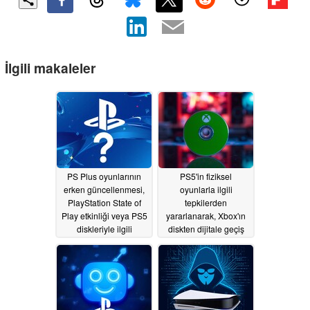
İlgili makaleler
PS Plus oyunlarının
PS5'in fiziksel
erken güncellenmesi,
oyunlarla ilgili
PlayStation State of
tepkilerden
Play etkinliği veya PS5
yararlanarak, Xbox'ın
diskleriyle ilgili
diskten dijitale geçiş
haberlerin habercisi
haberleri muhtemelen
olabilir
31 Temmuz'dan önce
07/29/2026
yayınlanacak.
07/20/2026