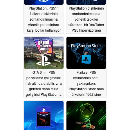
PlayStation, PS5'in
PlayStation disklerinin
fiziksel disklerinin
sonlandırılmasına
sonlandırılmasına
yönelik tepkiler
yönelik protestolara
sürerken, bir YouTuber
karşı botlar kullanıyor
PS5 hipervizörünü
olabilir.
aşmak için 15 bin dolar
07/18/2026
teklif etti
07/17/2026
GTA 6’nın PS5
Fiziksel PS5
pazarlama çalışmaları
oyunlarının sonu
risk altında olabilir; zira
yaklaşırken,
giderek daha fazla
PlayStation Store hâlâ
geliştirici PlayStation’a
ülkelerin %62’sine
yönelik tepkilerden
erişim engeli uyguluyor
şikayetçi oluyor
07/15/2026
07/17/2026