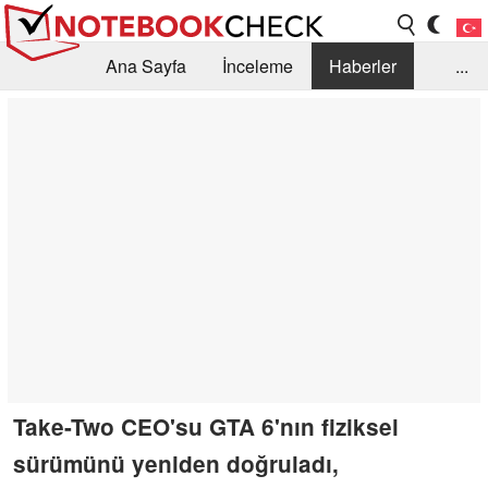
Ana Sayfa
İnceleme
Haberler
...
Öneri /SSS
Kütüphane
Satın Alma Rehberi
Arama
İletişim
Take-Two CEO'su GTA 6'nın fiziksel
sürümünü yeniden doğruladı,