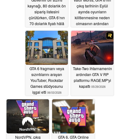
kaynağı, 80 dolarlık ön
çıkış tarihinin Eylül
sipariş listesini
ayında oyunların
çürütürken, GTA 6’nın
kilitlenmesine neden
70 dolarlık fiyatı hâlâ
olmasının ardından
mümkün görünüyor
gecikme yaşayabilir
06/22/2026
06/11/2026
GTA 6 fragmanı veya
Take-Two ihtarnamenin
sızıntılarını arayan
ardından GTA V RP
YouTuber, Rockstar
platformu RAGE:MP'yi
Games stüdyosunu
kapattı
05/29/2026
işgal etti
06/03/2026
NordVPN, çıkış
GTA 6, GTA Online