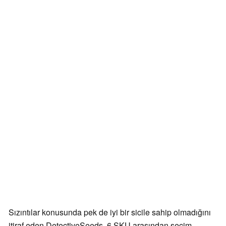
Sızıntılar konusunda pek de iyi bir sicile sahip olmadığını
itiraf eden DetectiveSeeds, 6 SKU arasından seçim