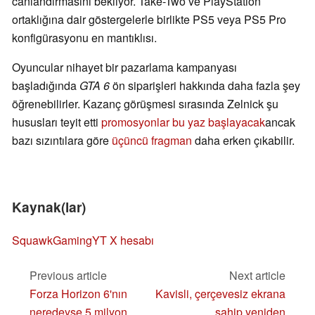
canlandırmasını bekliyor. Take-Two ve PlayStation
ortaklığına dair göstergelerle birlikte PS5 veya PS5 Pro
konfigürasyonu en mantıklısı.
Oyuncular nihayet bir pazarlama kampanyası
başladığında
GTA 6
ön siparişleri hakkında daha fazla şey
öğrenebilirler. Kazanç görüşmesi sırasında Zelnick şu
hususları teyit etti
promosyonlar bu yaz başlayacak
ancak
bazı sızıntılara göre
üçüncü fragman
daha erken çıkabilir.
Kaynak(lar)
SquawkGamingYT X hesabı
Previous article
Next article
Forza Horizon 6'nın
Kavisli, çerçevesiz ekrana
neredeyse 5 milyon
sahip yeniden