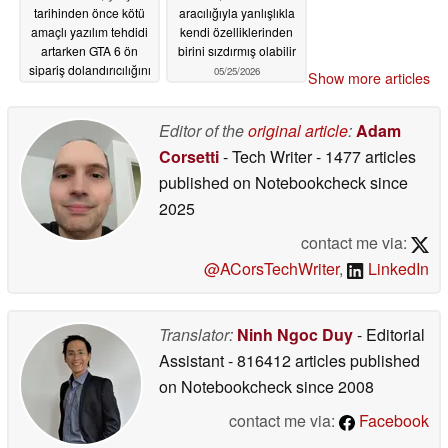
tarihinden önce kötü
aracılığıyla yanlışlıkla
amaçlı yazılım tehdidi
kendi özelliklerinden
artarken GTA 6 ön
birini sızdırmış olabilir
sipariş dolandırıcılığını
05/25/2026
Show more articles
ifşa etti
05/27/2026
Editor of the
original article
:
Adam
Corsetti
- Tech Writer
- 1477 articles
published on Notebookcheck
since
2025
contact me via:
@ACorsTechWriter
,
LinkedIn
Translator:
Ninh Ngoc Duy
- Editorial
Assistant
- 816412 articles published
on Notebookcheck
since 2008
contact me via:
Facebook