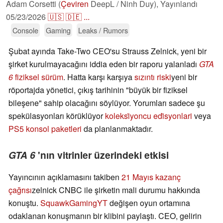
Adam Corsetti (
Çeviren
DeepL / Ninh Duy),
Yayınlandı
05/23/2026
🇺🇸
🇩🇪
...
Console
Gaming
Leaks / Rumors
Şubat ayında Take-Two CEO'su Strauss Zelnick, yeni bir
şirket kurulmayacağını iddia eden bir raporu yalanladı
GTA
6
fiziksel sürüm
. Hatta karşı karşıya
sızıntı riski
yeni bir
röportajda yönetici, çıkış tarihinin "büyük bir fiziksel
bileşene" sahip olacağını söylüyor. Yorumları sadece şu
spekülasyonları körüklüyor
koleksi̇yoncu edi̇syonlari
veya
PS5 konsol paketleri
da planlanmaktadır.
GTA 6
'nın vitrinler üzerindeki etkisi
Yayıncının açıklamasını takiben
21 Mayıs kazanç
çağrısı
zelnick CNBC ile şirketin mali durumu hakkında
konuştu.
SquawkGamingYT
değişen oyun ortamına
odaklanan konuşmanın bir klibini paylaştı. CEO, gelirin