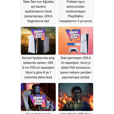
Take-Two’nun Ağustos
Fiziksel oyun
ayı kazanç
savunucuları,
açıklamasının tuhaf
kullanılmayan
zamanlaması, GTA 6
PlayStation
fragmanına dair
hesaplarının 3 yıl sonra
spekülasyonları
silinebileceğini öğrendi
artırıyor
07/10/2026
07/05/2026
Konsol fiyatlarında artış
Disk içermeyen GTA 6
beklentis varken, GTA
ön siparişleri, Sony’yi
6’nın PS5 ön siparişleri
dijital PS5 konsolunu
Xbox’a göre 6’ya 1
içeren reklamı yeniden
oranında daha fazla
yayınlamaya zorladı
satılıyor
06/27/2026
06/25/2026
Güvenilir bir sızıntı
Valor Mortis, GTA 6'nın