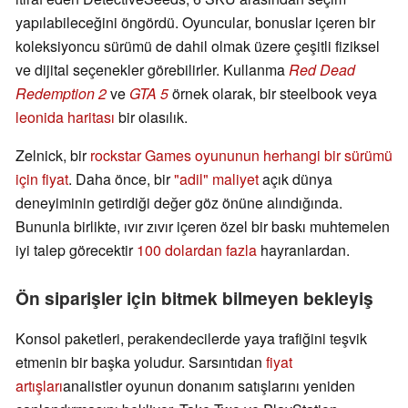
yapılabileceğini öngördü. Oyuncular, bonuslar içeren bir
koleksiyoncu sürümü de dahil olmak üzere çeşitli fiziksel
ve dijital seçenekler görebilirler. Kullanma
Red Dead
Redemption 2
ve
GTA 5
örnek olarak, bir steelbook veya
leonida haritası
bir olasılık.
Zelnick, bir
rockstar Games oyununun herhangi bir sürümü
için fiyat
. Daha önce, bir
"adil" maliyet
açık dünya
deneyiminin getirdiği değer göz önüne alındığında.
Bununla birlikte, ıvır zıvır içeren özel bir baskı muhtemelen
iyi talep görecektir
100 dolardan fazla
hayranlardan.
Ön siparişler için bitmek bilmeyen bekleyiş
Konsol paketleri, perakendecilerde yaya trafiğini teşvik
etmenin bir başka yoludur. Sarsıntıdan
fiyat
artışları
analistler oyunun donanım satışlarını yeniden