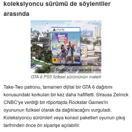
koleksiyoncu sürümü de söylentiler
arasında
ⓘ Rockstar Games with edits
GTA 6 PS5 fiziksel sürümünün maketi
Take-Two patronu, tamamen dijital bir GTA 6 dağıtımı
konusundaki korkuları bir kez daha hafifletti. Strauss Zelnick
CNBC'ye verdiği bir röportajda Rockstar Games'in
oyununun fiziksel olarak da dağıtılacağını vurguladı.
Koleksiyoncu sürümleri veya konsol paketleri oyunun çıkış
tarihinden önce ön siparişe açılabilir.