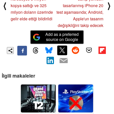
⟨
⟩
kopya sattığı ve 325
tasarlanmış iPhone 20
milyon doların üzerinde
test aşamasında; Android,
gelir elde ettiği bildirildi
Apple'un tasarım
değişikliğini takip edecek
Add as a preferred
source on Google
İlgili makaleler