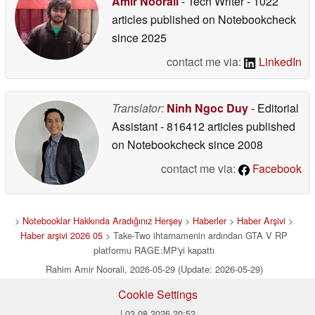
Amir Noorali
- Tech Writer
- 1022
articles published on Notebookcheck
since 2025
contact me via:
LinkedIn
Translator:
Ninh Ngoc Duy
- Editorial
Assistant
- 816412 articles published
on Notebookcheck
since 2008
contact me via:
Facebook
>
Notebooklar Hakkında Aradığınız Herşey
>
Haberler
>
Haber Arşivi
>
Haber arşivi 2026 05
> Take-Two ihtarnamenin ardından GTA V RP
platformu RAGE:MP'yi kapattı
Rahim Amir Noorali, 2026-05-29 (Update: 2026-05-29)
Cookie Settings
| 03.08.2026 20:52