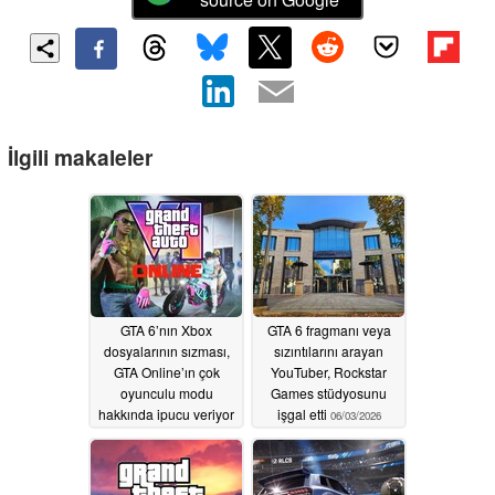
İlgili makaleler
GTA 6’nın Xbox
GTA 6 fragmanı veya
dosyalarının sızması,
sızıntılarını arayan
GTA Online’ın çok
YouTuber, Rockstar
oyunculu modu
Games stüdyosunu
hakkında ipucu veriyor
işgal etti
06/03/2026
06/26/2026