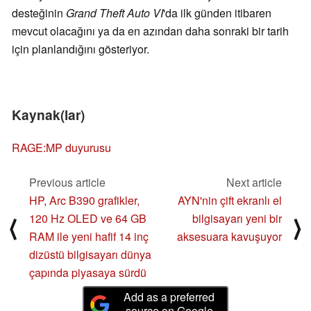
desteğinin
Grand Theft Auto VI
'da ilk günden itibaren
mevcut olacağını ya da en azından daha sonraki bir tarih
için planlandığını gösteriyor.
Kaynak(lar)
RAGE:MP duyurusu
Previous article
Next article
HP, Arc B390 grafikler,
AYN'nin çift ekranlı el
120 Hz OLED ve 64 GB
bilgisayarı yeni bir
⟨
⟩
RAM ile yeni hafif 14 inç
aksesuara kavuşuyor
dizüstü bilgisayarı dünya
çapında piyasaya sürdü
Add as a preferred
source on Google