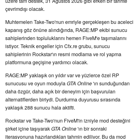
üzere tam destek, 31 Ağustos 2026 gibi erken bir tarihte
çevrimdışı olacak.
Muhtemelen Take-Two'nun emriyle gerçekleşen bu aceleci
kapanış göz önüne alındığında, RAGE:MP ekibi sunucu
sahiplerinden topluluklarını hemen FiveM'e taşımalarını
istiyor. Teknik engeller için Cfx.re grubu, sunucu
sahiplerinin Rockstar'ın resmi modlama ve rol yapma
platformuna geçişine yardımcı olacak.
RAGE:MP yaklaşık on yıldır var ve yüzlerce özel RP
sunucusu ve oyun moduyla
GTA Online
'ın sunduğundan
daha özgür, daha açık bir deneyim için başvurulan
alternatiflerden biriydi. Durdurma duyurusu sırasında
yaklaşık 288 sunucu hala aktifti.
Rockstar ve Take-Two'nun FiveM'in izniyle mod desteğini
şirket içine taşıyarak
GTA Online
'ın bir sonraki
iterasyonuna hazırlandıkları tahmin ediliyor. Bu da mod