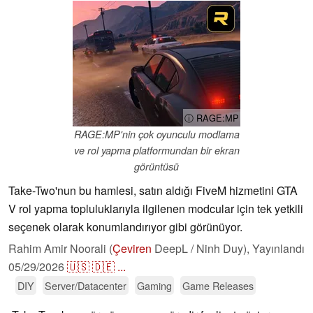
ⓘ RAGE:MP
RAGE:MP'nin çok oyunculu modlama
ve rol yapma platformundan bir ekran
görüntüsü
Take-Two'nun bu hamlesi, satın aldığı FiveM hizmetini GTA
V rol yapma topluluklarıyla ilgilenen modcular için tek yetkili
seçenek olarak konumlandırıyor gibi görünüyor.
Rahim Amir Noorali (
Çeviren
DeepL / Ninh Duy),
Yayınlandı
05/29/2026
🇺🇸
🇩🇪
...
DIY
Server/Datacenter
Gaming
Game Releases