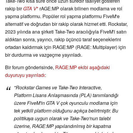
Take-Two kısa süre önce uzun süredir faaliyet gösteren
rakip bir
GTA V
rAGE:MP olarak bilinen modlama ve rol
yapma platformu. Popüler rol yapma platformu FiveM'e
alternatif ve doğrudan bir rakip olarak hizmet etti. Rockstar,
2023 yılında ana şirketi Take-Two aracılığıyla FiveM'i satın
aldıktan sonra, yayıncı, rakip üçüncü taraf seçeneklerini
ortadan kaldırmak için RAGE:MP (RAGE: Multiplayer) için
bir durdurma ve vazgeçme yayınladı.
Bir forum gönderisinde,
RAGE:MP ekibi aşağıdaki
duyuruyu yayınladı
:
"Rockstar Games ve Take-Two Interactive,
Platform Lisans Anlaşmasında (PLA) tanımlandığı
üzere FiveM'in
GTA V
çok oyunculu modlama için
tek yetkili platform olduğunu açıkça belirtmiştir. Bu
politikaya uygun olarak ve Take-Two'nun talebi
üzerine, RAGE:MP yapılandırılmış bir kapatma