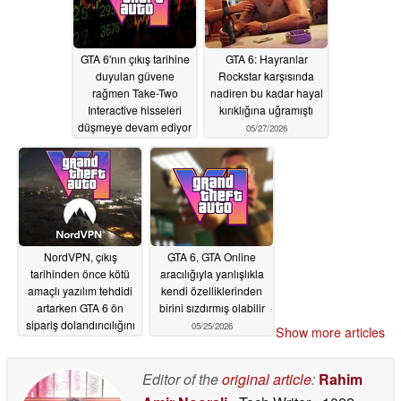
GTA 6'nın çıkış tarihine
GTA 6: Hayranlar
duyulan güvene
Rockstar karşısında
rağmen Take-Two
nadiren bu kadar hayal
Interactive hisseleri
kırıklığına uğramıştı
düşmeye devam ediyor
05/27/2026
05/28/2026
NordVPN, çıkış
GTA 6, GTA Online
tarihinden önce kötü
aracılığıyla yanlışlıkla
amaçlı yazılım tehdidi
kendi özelliklerinden
artarken GTA 6 ön
birini sızdırmış olabilir
sipariş dolandırıcılığını
05/25/2026
Show more articles
ifşa etti
05/27/2026
Editor of the
original article
:
Rahim