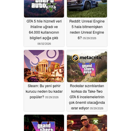
GTA 5 hile hizmeti veri
Reddit: Unreal Engine
ihlaline uğradı ve
5 hala bitmemişken
64.000 kullanıcının
neden Unreal Engine
bilgileri açığa çıktı
6?
05/29/2026
06/02/2026
Steam: Bu yeni şehir
Rockstar sızıntılardan
kurucu neden bu kadar
korksa da Take-Two
popüler?
GTA 6 incelemelerinin
05/29/2026
çok önemli olacağında
ısrar ediyor
05/29/2026