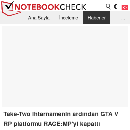
Ana Sayfa
İnceleme
Haberler
...
Öneri /SSS
Kütüphane
Satın Alma Rehberi
Arama
İletişim
Take-Two ihtarnamenin ardından GTA V
RP platformu RAGE:MP'yi kapattı