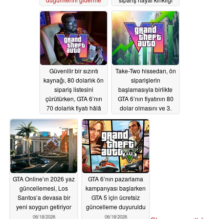
yarattı
06/25/2026
06/25/2026
Güvenilir bir sızıntı
Take-Two hissedarı, ön
kaynağı, 80 dolarlık ön
siparişlerin
sipariş listesini
başlamasıyla birlikte
çürütürken, GTA 6’nın
GTA 6’nın fiyatının 80
70 dolarlık fiyatı hâlâ
dolar olmasını ve 3.
mümkün görünüyor
fragmanın
yayınlanmasını
06/22/2026
bekliyor
06/20/2026
GTA Online’ın 2026 yaz
GTA 6’nın pazarlama
güncellemesi, Los
kampanyası başlarken
Santos’a devasa bir
GTA 5 için ücretsiz
yeni soygun getiriyor
güncelleme duyuruldu
06/18/2026
06/18/2026