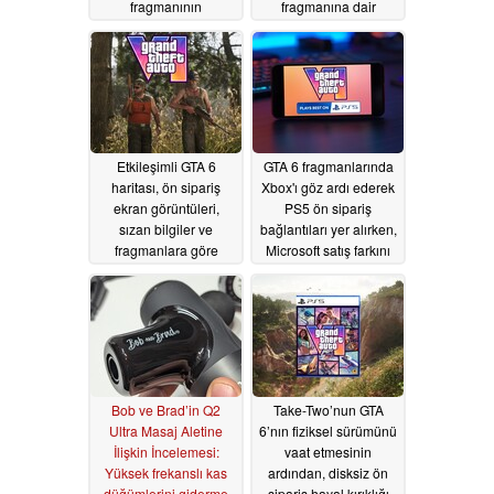
fragmanının
fragmanına dair
yayınlanması
spekülasyonları
bekleniyor
artırıyor
07/25/2026
07/10/2026
Etkileşimli GTA 6
GTA 6 fragmanlarında
haritası, ön sipariş
Xbox'ı göz ardı ederek
ekran görüntüleri,
PS5 ön sipariş
sızan bilgiler ve
bağlantıları yer alırken,
fragmanlara göre
Microsoft satış farkını
genişliyor
tartışıyor
06/29/2026
06/29/2026
Bob ve Brad’in Q2
Take-Two’nun GTA
Ultra Masaj Aletine
6’nın fiziksel sürümünü
İlişkin İncelemesi:
vaat etmesinin
Yüksek frekanslı kas
ardından, disksiz ön
düğümlerini giderme
sipariş hayal kırıklığı