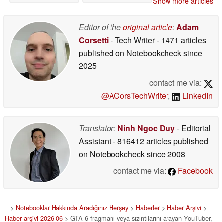
Show more articles
Editor of the
original article
:
Adam
Corsetti
- Tech Writer
- 1471 articles
published on Notebookcheck
since
2025
contact me via:
@ACorsTechWriter
,
LinkedIn
Translator:
Ninh Ngoc Duy
- Editorial
Assistant
- 816412 articles published
on Notebookcheck
since 2008
contact me via:
Facebook
>
Notebooklar Hakkında Aradığınız Herşey
>
Haberler
>
Haber Arşivi
>
Haber arşivi 2026 06
> GTA 6 fragmanı veya sızıntılarını arayan YouTuber,