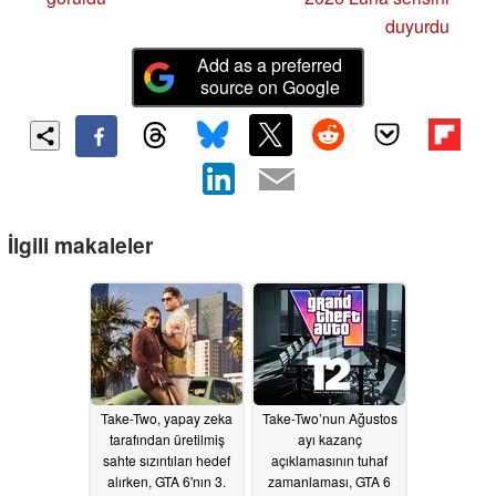
duyurdu
Add as a preferred
source on Google
İlgili makaleler
Take-Two, yapay zeka
Take-Two’nun Ağustos
tarafından üretilmiş
ayı kazanç
sahte sızıntıları hedef
açıklamasının tuhaf
alırken, GTA 6'nın 3.
zamanlaması, GTA 6