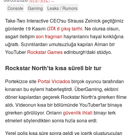
Console
Gaming
Leaks / Rumors
Take-Two Interactive CEO'su Strauss Zelnick geçtiğimiz
günlerde 19 Kasım
GTA 6
çıkış tarihi
. Ne olursa olsun,
asgari iletişim
son fragman
hayranlarını hayal kırıklığına
uğrattı. Sızıntılardan umutsuzluğa kapılan Alman bir
YouTuber
Rockstar Games
edinburgh'daki stüdyo.
Rockstar North'ta kısa süreli bir tur
Portekizce site
Portal Viciados
birçok oyuncu tarafından
kınanan bu eylemi haberleştirdi. ÜberGaming, ekibini
döner kapılardan geçerek Rockstar North'a girerken filme
aldı. Videonun kısa bir bölümünde YouTuber'lar binaya
girerken görülüyor. Onların
güvenlik ihlali
binayı terk
etmeleri söylendikten sonra hızla sona erdi.
Yerel polis kısa süre sonra geldi ve içerik oluşturucuları