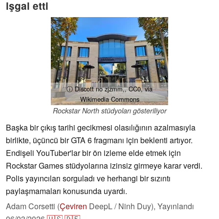
işgal etti
ⓘ Discott no zjzmm,, CC0, via
Wikimedia Commons
Rockstar North stüdyoları gösteriliyor
Başka bir çıkış tarihi gecikmesi olasılığının azalmasıyla
birlikte, üçüncü bir GTA 6 fragmanı için beklenti artıyor.
Endişeli YouTuber'lar bir ön izleme elde etmek için
Rockstar Games stüdyolarına izinsiz girmeye karar verdi.
Polis yayıncıları sorguladı ve herhangi bir sızıntı
paylaşmamaları konusunda uyardı.
Adam Corsetti (
Çeviren
DeepL / Ninh Duy),
Yayınlandı
06/03/2026
🇺🇸
🇩🇪
...