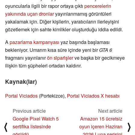
oyuncularla ilgili bir rapor ortaya çıktı
pencerelerin
yakınında uçan dronlar
yayınlanmamış görüntüleri
yakalamak için. Diğer kişilerin, yaratıcıların ilerleyişini
gözetlemek için sahte kimlikler oluşturduğu iddia edildi.
A
pazarlama kampanyası
yaz başında başlaması
bekleniyor. Umarım kısa süre içinde yeni bir
GTA 6
fragmanı yayınlanır
ön si̇pari̇şler
ve başka bir gecikmeye
ilişkin tüm şüpheleri ortadan kaldırır.
Kaynak(lar)
Portal Viciados
(Portekizce),
Portal Viciados X hesabı
Previous article
Next article
Google Pixel Watch 5
Amazon 15 ücretsiz
⟨
⟩
sertifika listesinde
oyun içeren Haziran
görüldü
2026 Luna serisini