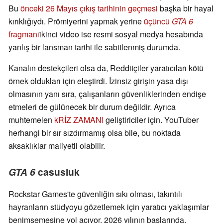
Bu
önceki 26 Mayıs çıkış tarihinin geçmesi
başka bir hayal
kırıklığıydı. Prömiyerini yapmak yerine
üçüncü
GTA 6
fragmanı
i̇kinci video ise resmi sosyal medya hesabında
yanlış bir lansman tarihi ile sabitlenmiş durumda.
Kanalın destekçileri olsa da, Redditçiler yaratıcıları kötü
örnek oldukları için eleştirdi. İzinsiz girişin yasa dışı
olmasının yanı sıra, çalışanların güvenliklerinden endişe
etmeleri de gülünecek bir durum değildir. Ayrıca
muhtemelen
kRİZ ZAMANI
geliştiriciler için. YouTuber
herhangi bir sır sızdırmamış olsa bile, bu noktada
aksaklıklar maliyetli olabilir.
GTA 6
casusluk
Rockstar Games'te güvenliğin sıkı olması, takıntılı
hayranların stüdyoyu gözetlemek için yaratıcı yaklaşımlar
benimsemesine yol açıyor. 2026 yılının başlarında,