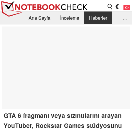
Ana Sayfa
İnceleme
Haberler
...
Öneri /SSS
Kütüphane
Satın Alma Rehberi
Arama
İletişim
GTA 6 fragmanı veya sızıntılarını arayan
YouTuber, Rockstar Games stüdyosunu