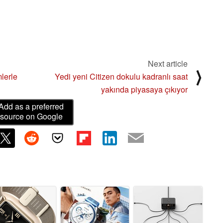
Next article
⟩
mlerle
Yedi yeni Citizen dokulu kadranlı saat
yakında piyasaya çıkıyor
Add as a preferred
source on Google