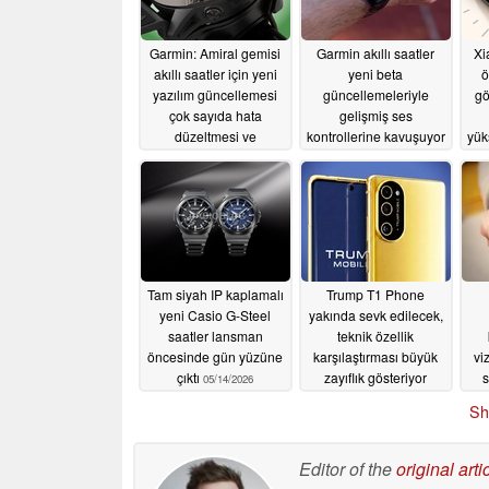
Garmin: Amiral gemisi
Garmin akıllı saatler
Xi
akıllı saatler için yeni
yeni beta
ö
yazılım güncellemesi
güncellemeleriyle
gö
çok sayıda hata
gelişmiş ses
düzeltmesi ve
kontrollerine kavuşuyor
yük
iyileştirme sunuyor
05/19/2026
05/20/2026
Tam siyah IP kaplamalı
Trump T1 Phone
yeni Casio G-Steel
yakında sevk edilecek,
saatler lansman
teknik özellik
öncesinde gün yüzüne
karşılaştırması büyük
vi
çıktı
zayıflık gösteriyor
s
05/14/2026
05/14/2026
Sh
Editor of the
original arti