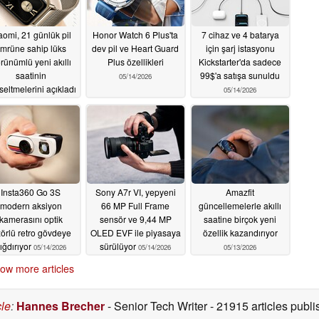
aomi, 21 günlük pil
Honor Watch 6 Plus'ta
7 cihaz ve 4 batarya
mrüne sahip lüks
dev pil ve Heart Guard
için şarj istasyonu
rünümlü yeni akıllı
Plus özellikleri
Kickstarter'da sadece
saatinin
99$'a satışa sunuldu
05/14/2026
seltmelerini açıkladı
05/14/2026
05/16/2026
Insta360 Go 3S
Sony A7r VI, yepyeni
Amazfit
modern aksiyon
66 MP Full Frame
güncellemelerle akıllı
kamerasını optik
sensör ve 9,44 MP
saatine birçok yeni
zörlü retro gövdeye
OLED EVF ile piyasaya
özellik kazandırıyor
ığdırıyor
sürülüyor
05/14/2026
05/14/2026
05/13/2026
ow more articles
cle
:
Hannes Brecher
- Senior Tech Writer
- 21915 articles pub