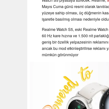
Watch S5 piyasaya sürecek. Realme,
t
Mayıs Cuma günü resmi olarak tanıtılac
yüzeye sahip olması, üç düğmenin kasa
işaretle basılmış olması nedeniyle olduk
Realme Watch S5, eski Realme Watch 5 
60 Hz kare hızına ve 1.500 nit parlakl
geniş bir özellik yelpazesinin reklamı
ancak bu mod etkinleştirilirse reklamı 
mümkün görünmüyor