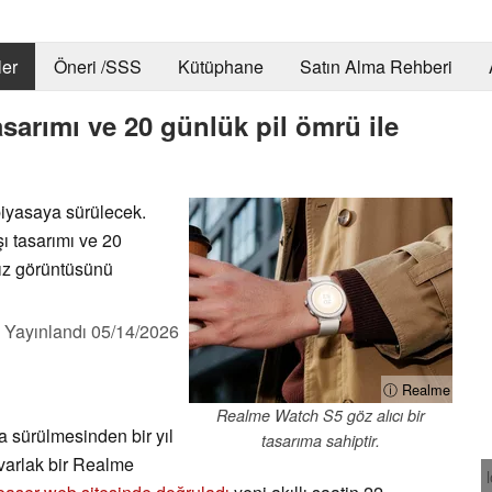
er
Öneri /SSS
Kütüphane
Satın Alma Rehberi
sarımı ve 20 günlük pil ömrü ile
iyasaya sürülecek.
ı tasarımı ve 20
ısız görüntüsünü
,
Yayınlandı
05/14/2026
ⓘ Realme
Realme Watch S5 göz alıcı bir
 sürülmesinden bir yıl
tasarıma sahiptir.
yuvarlak bir Realme