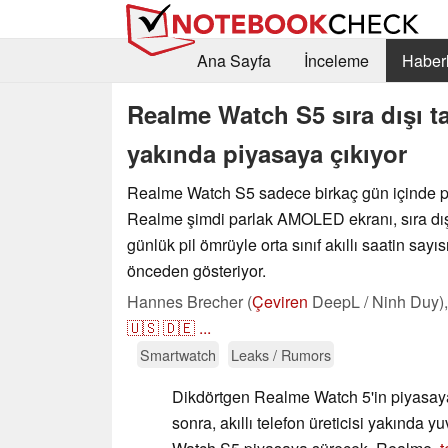
Ana Sayfa
İnceleme
Haberl
Realme Watch S5 sıra dışı ta
yakında piyasaya çıkıyor
Realme Watch S5 sadece birkaç gün içinde p
Realme şimdi parlak AMOLED ekranı, sıra dış
günlük pil ömrüyle orta sınıf akıllı saatin say
önceden gösteriyor.
Hannes Brecher (
Çeviren
DeepL / Ninh Duy)
🇺🇸
🇩🇪
...
Smartwatch
Leaks / Rumors
Dikdörtgen Realme Watch 5'in piyasaya
sonra, akıllı telefon üreticisi yakında 