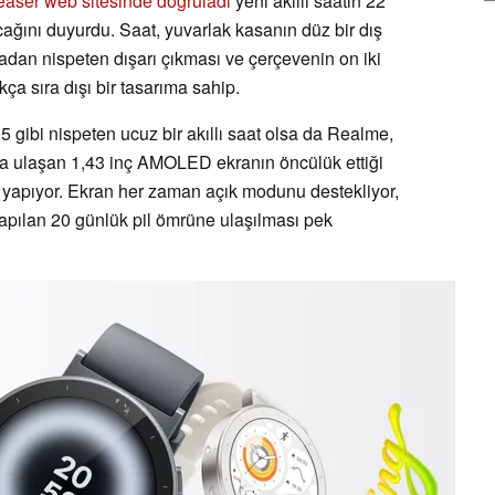
easer web sitesinde doğruladı
yeni akıllı saatin 22
ağını duyurdu. Saat, yuvarlak kasanın düz bir dış
dan nispeten dışarı çıkması ve çerçevenin on iki
ça sıra dışı bir tasarıma sahip.
gibi nispeten ucuz bir akıllı saat olsa da Realme,
ığa ulaşan 1,43 inç AMOLED ekranın öncülük ettiği
nı yapıyor. Ekran her zaman açık modunu destekliyor,
yapılan 20 günlük pil ömrüne ulaşılması pek