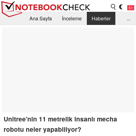
Ana Sayfa
İnceleme
Haberler
...
Öneri /SSS
Kütüphane
Satın Alma Rehberi
Arama
İletişim
Unitree'nin 11 metrelik insanlı mecha
robotu neler yapabiliyor?