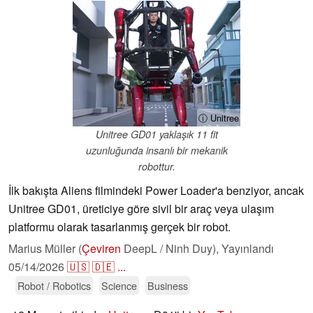
ⓘ Unitree
Unitree GD01 yaklaşık 11 fit
uzunluğunda insanlı bir mekanik
robottur.
İlk bakışta Aliens filmindeki Power Loader'a benziyor, ancak
Unitree GD01, üreticiye göre sivil bir araç veya ulaşım
platformu olarak tasarlanmış gerçek bir robot.
Marius Müller (
Çeviren
DeepL / Ninh Duy),
Yayınlandı
05/14/2026
🇺🇸
🇩🇪
...
Robot / Robotics
Science
Business