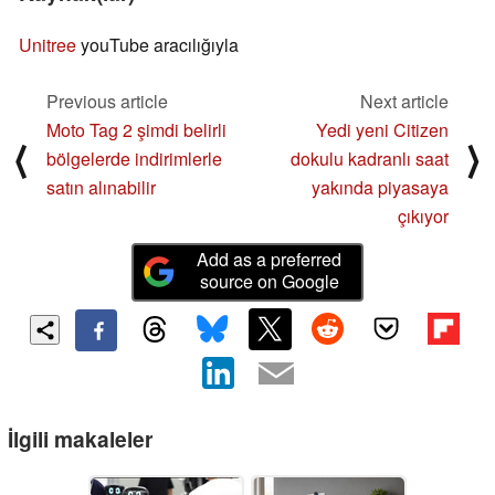
Unitree
youTube aracılığıyla
Previous article
Next article
Moto Tag 2 şimdi belirli
Yedi yeni Citizen
⟨
⟩
bölgelerde indirimlerle
dokulu kadranlı saat
satın alınabilir
yakında piyasaya
çıkıyor
Add as a preferred
source on Google
İlgili makaleler