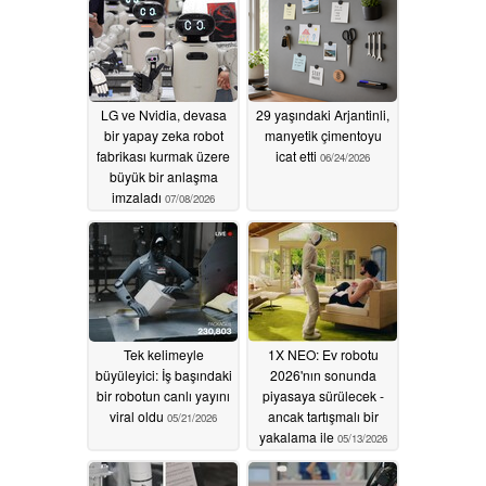
LG ve Nvidia, devasa
29 yaşındaki Arjantinli,
bir yapay zeka robot
manyetik çimentoyu
fabrikası kurmak üzere
icat etti
06/24/2026
büyük bir anlaşma
imzaladı
07/08/2026
Tek kelimeyle
1X NEO: Ev robotu
büyüleyici: İş başındaki
2026'nın sonunda
bir robotun canlı yayını
piyasaya sürülecek -
viral oldu
ancak tartışmalı bir
05/21/2026
yakalama ile
05/13/2026