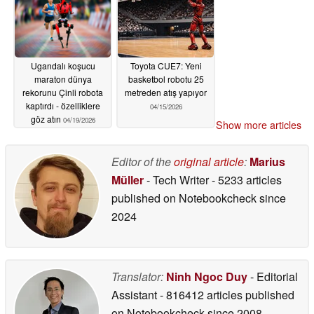
Ugandalı koşucu
Toyota CUE7: Yeni
maraton dünya
basketbol robotu 25
rekorunu Çinli robota
metreden atış yapıyor
kaptırdı - özelliklere
04/15/2026
göz atın
04/19/2026
Show more articles
Editor of the
original article
:
Marius
Müller
- Tech Writer
- 5233 articles
published on Notebookcheck
since
2024
Translator:
Ninh Ngoc Duy
- Editorial
Assistant
- 816412 articles published
on Notebookcheck
since 2008