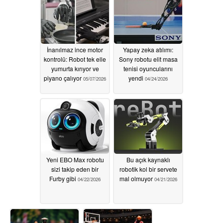
İnanılmaz ince motor
Yapay zeka atılımı:
kontrolü: Robot tek elle
Sony robotu elit masa
yumurta kırıyor ve
tenisi oyuncularını
piyano çalıyor
yendi
05/07/2026
04/24/2026
Yeni EBO Max robotu
Bu açık kaynaklı
sizi takip eden bir
robotik kol bir servete
Furby gibi
mal olmuyor
04/22/2026
04/21/2026