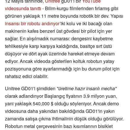
12 Mayıs tarihinde,
Unitree
gD01'i bir
YouTube
videosunda tanıttı
- Bilim-kurgu filmlerinden fırlamış gibi
görünen yaklaşık 11 metre boyunda robotik bir dev. Yapısı
insansı bir robotu andırıyor
i̇ki kolu ve iki bacağı olan
makinenin kafes benzeri üst gövdesi bir pilot için yer
sağlar. En alışılmadık numarası: dengesini kaybetme
tehlikesiyle karşı karşıya kaldığında, basitçe sırt üstü
düşüyor ve dört ayak üzerinde hareket etmeye devam
ediyor. Ancak videoda gösterilen koltuk robotun yatay
pozisyonuna göre ayarlanmadığı için bu durum pilot için
rahatsız edici olabilir.
Unitree GD01'i şimdiden
"üretime hazır insanlı mecha"
olarak adlandırıyor Başlangıç fiyatının 3.9 milyon yuan,
yani yaklaşık 540,000 $ olduğu söyleniyor. Ancak demo
videosuna daha yakından bakıldığında GD01'in yakın
zamanda satışa çıkma ihtimalinin düşük olduğu görülüyor.
Robotun metal çerçevesinin bazı kısımlarının bisiklet