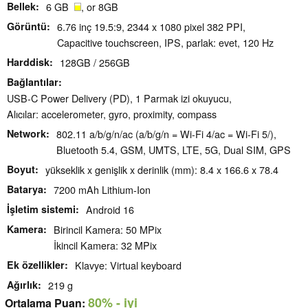
Bellek
6 GB
, or 8GB
Görüntü
6.76 inç 19.5:9, 2344 x 1080 pixel 382 PPI,
Capacitive touchscreen, IPS, parlak: evet, 120 Hz
Harddisk
128GB / 256GB
Bağlantılar
USB-C Power Delivery (PD), 1 Parmak izi okuyucu,
Alıcılar: accelerometer, gyro, proximity, compass
Network
802.11 a/b/g/n/ac (a/b/g/n = Wi-Fi 4/ac = Wi-Fi 5/),
Bluetooth 5.4, GSM, UMTS, LTE, 5G, Dual SIM, GPS
Boyut
yükseklik x genişlik x derinlik (mm): 8.4 x 166.6 x 78.4
Batarya
7200 mAh Lithium-Ion
İşletim sistemi
Android 16
Kamera
Birincil Kamera: 50 MPix
İkincil Kamera: 32 MPix
Ek özellikler
Klavye: Virtual keyboard
Ağırlık
219 g
80%
- iyi
Ortalama Puan: