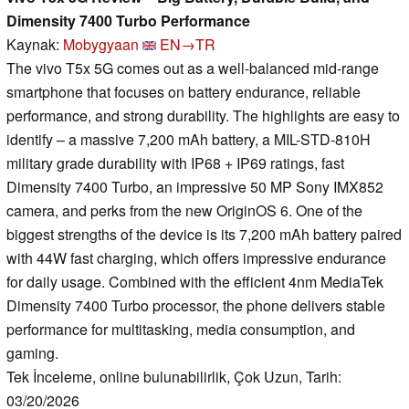
Dimensity 7400 Turbo Performance
Kaynak:
Mobygyaan
EN→TR
The vivo T5x 5G comes out as a well-balanced mid-range
smartphone that focuses on battery endurance, reliable
performance, and strong durability. The highlights are easy to
identify – a massive 7,200 mAh battery, a MIL-STD-810H
military grade durability with IP68 + IP69 ratings, fast
Dimensity 7400 Turbo, an impressive 50 MP Sony IMX852
camera, and perks from the new OriginOS 6. One of the
biggest strengths of the device is its 7,200 mAh battery paired
with 44W fast charging, which offers impressive endurance
for daily usage. Combined with the efficient 4nm MediaTek
Dimensity 7400 Turbo processor, the phone delivers stable
performance for multitasking, media consumption, and
gaming.
Tek İnceleme, online bulunabilirlik, Çok Uzun, Tarih:
03/20/2026