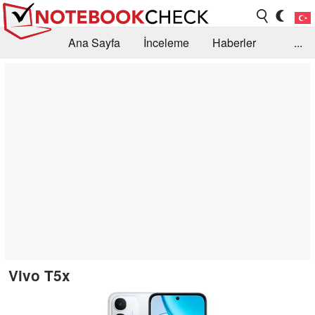
Ana Sayfa
İnceleme
Haberler
...
Öneri /SSS
Kütüphane
Satın Alma Rehberi
Arama
İletişim
Vivo T5x