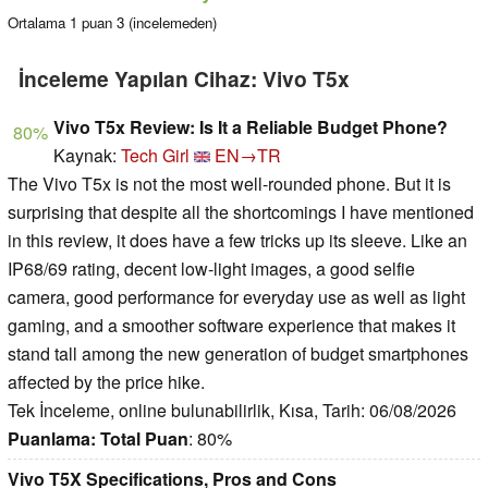
Ortalama
1
puan
3
(incelemeden)
İnceleme Yapılan Cihaz: Vivo T5x
Vivo T5x Review: Is It a Reliable Budget Phone?
80%
Kaynak:
Tech Girl
EN→TR
The Vivo T5x is not the most well-rounded phone. But it is
surprising that despite all the shortcomings I have mentioned
in this review, it does have a few tricks up its sleeve. Like an
IP68/69 rating, decent low-light images, a good selfie
camera, good performance for everyday use as well as light
gaming, and a smoother software experience that makes it
stand tall among the new generation of budget smartphones
affected by the price hike.
Tek İnceleme, online bulunabilirlik, Kısa, Tarih: 06/08/2026
Puanlama:
Total Puan
: 80%
Vivo T5X Specifications, Pros and Cons