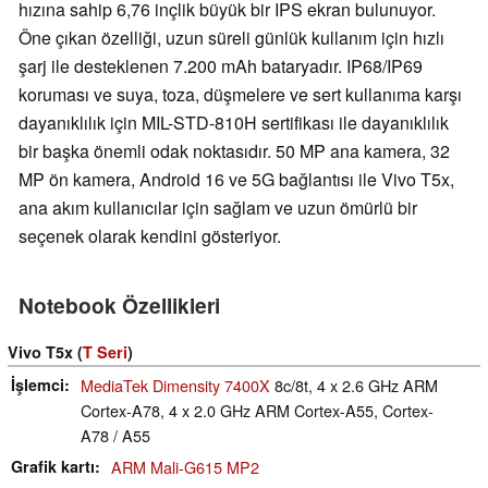
hızına sahip 6,76 inçlik büyük bir IPS ekran bulunuyor.
Öne çıkan özelliği, uzun süreli günlük kullanım için hızlı
şarj ile desteklenen 7.200 mAh bataryadır. IP68/IP69
koruması ve suya, toza, düşmelere ve sert kullanıma karşı
dayanıklılık için MIL-STD-810H sertifikası ile dayanıklılık
bir başka önemli odak noktasıdır. 50 MP ana kamera, 32
MP ön kamera, Android 16 ve 5G bağlantısı ile Vivo T5x,
ana akım kullanıcılar için sağlam ve uzun ömürlü bir
seçenek olarak kendini gösteriyor.
Notebook Özellikleri
Vivo T5x (
T Seri
)
İşlemci
MediaTek Dimensity 7400X
8c/8t, 4 x 2.6 GHz ARM
Cortex-A78, 4 x 2.0 GHz ARM Cortex-A55, Cortex-
A78 / A55
Grafik kartı
ARM Mali-G615 MP2