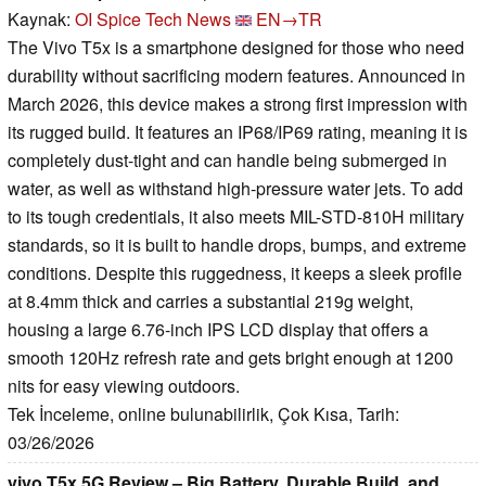
Kaynak:
OI Spice Tech News
EN→TR
The Vivo T5x is a smartphone designed for those who need
durability without sacrificing modern features. Announced in
March 2026, this device makes a strong first impression with
its rugged build. It features an IP68/IP69 rating, meaning it is
completely dust-tight and can handle being submerged in
water, as well as withstand high-pressure water jets. To add
to its tough credentials, it also meets MIL-STD-810H military
standards, so it is built to handle drops, bumps, and extreme
conditions. Despite this ruggedness, it keeps a sleek profile
at 8.4mm thick and carries a substantial 219g weight,
housing a large 6.76-inch IPS LCD display that offers a
smooth 120Hz refresh rate and gets bright enough at 1200
nits for easy viewing outdoors.
Tek İnceleme, online bulunabilirlik, Çok Kısa, Tarih:
03/26/2026
vivo T5x 5G Review – Big Battery, Durable Build, and