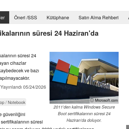
er
Öneri /SSS
Kütüphane
Satın Alma Rehberi
kalarının süresi 24 Haziran'da
alarının süresi 24
ayan cihazlar
kaybedecek ve bazı
yapılmayacaktır.
,
Yayınlandı
05/24/2026
ⓘ Microsoft.com
op / Notebook
2011'den kalma Windows Secure
Boot sertifikalarının süresi 24
 güvenliğini
Haziran'da doluyor.
rtifikalarının süresi