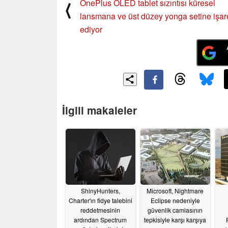
OnePlus OLED tablet sızıntısı küresel
⟨
lansmana ve üst düzey yonga setine işar
ediyor
İlgili makaleler
ShinyHunters,
Microsoft, Nightmare
Charter'ın fidye talebini
Eclipse nedeniyle
reddetmesinin
güvenlik camiasının
ardından Spectrum
tepkisiyle karşı karşıya