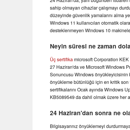
24 Haziran'da, yani bugünden itibaren b
sahip olmayan cihazlar çalışmayı dur
düzeyinde güvenlik yamalarını alma ye
Windows 11 kullanıcıları otomatik olar
desteklenmeyen Windows 10 makineleri 
Neyin süresi ne zaman dol
Üç sertifika
microsoft Corporation KEK
27 Haziran'da ve Microsoft Windows P
Sonuncusu Windows önyükleyicisinin ke
önyükleme bütünlüğü için en kritik son t
sertifikalarını Ocak ayında Windows Up
KB5089549 da dahil olmak üzere her ay
24 Haziran'dan sonra ne o
Bilgisayarınız önyüklemeyi durdurmayaca