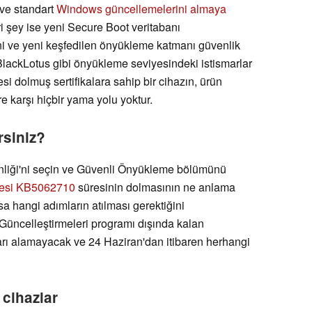
 ve standart
Windows güncellemelerini almaya
ri şey ise yeni Secure Boot veritabanı
erini ve yeni keşfedilen önyükleme katmanı güvenlik
. BlackLotus gibi önyükleme seviyesindeki istismarlar
esi dolmuş sertifikalara sahip bir cihazın, ürün
e karşı hiçbir yama yolu yoktur.
rsiniz?
nliği'ni seçin ve Güvenli Önyükleme bölümünü
lesi KB5062710
süresinin dolmasının ne anlama
 hangi adımların atılması gerektiğini
Güncelleştirmeleri programı dışında kalan
ları alamayacak ve 24 Haziran'dan itibaren herhangi
cihazlar