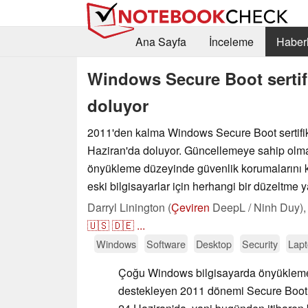
Ana Sayfa
İnceleme
Haberl
Windows Secure Boot sertifi
doluyor
2011'den kalma Windows Secure Boot sertifik
Haziran'da doluyor. Güncellemeye sahip olm
önyükleme düzeyinde güvenlik korumalarını 
eski bilgisayarlar için herhangi bir düzeltme 
Darryl Linington (
Çeviren
DeepL / Ninh Duy)
🇺🇸
🇩🇪
...
Windows
Software
Desktop
Security
Lapt
Çoğu Windows bilgisayarda önyükleme
destekleyen 2011 dönemi Secure Boot se