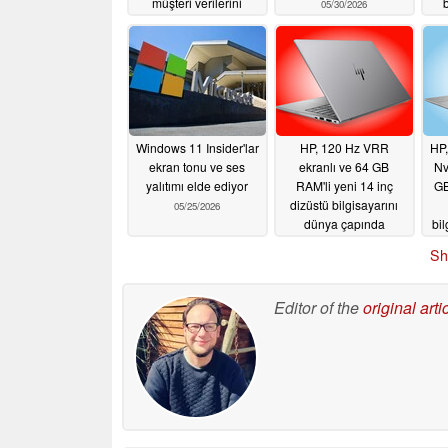
müşteri verilerini
05/30/2026
sızdırdı
06/02/2026
Windows 11 Insider'lar
HP, 120 Hz VRR
HP,
ekran tonu ve ses
ekranlı ve 64 GB
Nv
yalıtımı elde ediyor
RAM'li yeni 14 inç
GB
dizüstü bilgisayarını
05/25/2026
dünya çapında
bi
piyasaya sürdü
Sh
05/25/2026
Editor of the
original arti