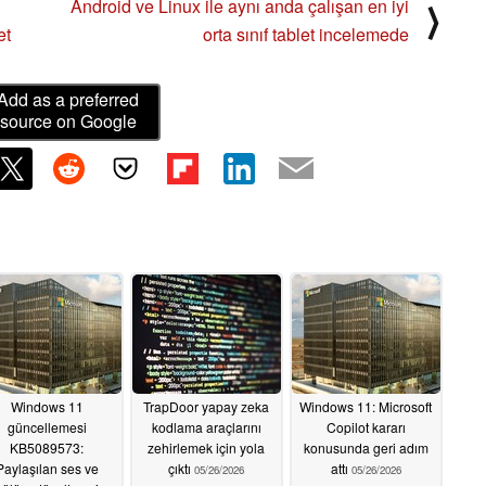
Android ve Linux ile aynı anda çalışan en iyi
⟩
et
orta sınıf tablet incelemede
Add as a preferred
source on Google
Windows 11
TrapDoor yapay zeka
Windows 11: Microsoft
güncellemesi
kodlama araçlarını
Copilot kararı
KB5089573:
zehirlemek için yola
konusunda geri adım
Paylaşılan ses ve
çıktı
attı
05/26/2026
05/26/2026