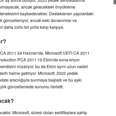
ir ay sonra doluyor. 2023 yedek sertifikalarına
durmayacak, ancak gelecekteki önyükleme
teneklerini kaybedecekler. Desteklenen yapılardaki
ak güncelleniyor, ancak eski donanımlar ve
daha zorlu bir yolla karşı karşıya.
ar?
 CA 2011 24 Haziran'da, Microsoft UEFI CA 2011
roduction PCA 2011 19 Ekim'de sona eriyor.
ndisini imzalıyor, bu da Ekim ayını uzun vadeli
arih haline getiriyor. Microsoft, 2023 yedek
date aracılığıyla sunmaya başladı ve bu ayki
lık güncellemede sunumu ilerletti.
lacak?
ktır. Microsoft, süresi dolan sertifikalara sahip