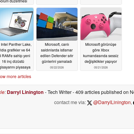
bölüm düzeltmesi
05/27/2026
 Intel Panther Lake,
Microsoft, canlı
Microsoft görünüşe
idia grafikler ve 64
saldırılarda istismar
göre Xbox
 RAM'e sahip yeni
edilen Defender sıfır
kumandasında sessiz
16 inç dizüstü
günlerini yamaladı
değişiklikler yapıyor
lgisayarını piyasaya
05/22/2026
05/21/2026
sürdü
05/25/2026
ow more articles
cle
:
Darryl Linington
- Tech Writer
- 409 articles published on
contact me via:
@DarrylLinington
,