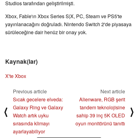
Studios tarafından geliştirilmişti.
Xbox, Fable'ın Xbox Series S|X, PC, Steam ve PS5'te
yayınlanacağını doğruladı. Nintendo Switch 2'de piyasaya
sürüleceğine dair henüz bir onay yok.
Kaynak(lar)
X'te Xbox
Previous article
Next article
Sıcak gecelere elveda:
Alienware, RGB şerit
Galaxy Ring ve Galaxy
tandem teknolojisine
⟨
⟩
Watch artık uyku
sahip 39 inç 5K OLED
sırasında klimayı
oyun monitörünü tanıttı
ayarlayabiliyor