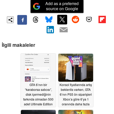
Add as a preferred
source on Google
İlgili makaleler
GTA 6’nın bir
Konsol fiyatlarında artış
“karaborsa satıcısı”,
beklentis varken, GTA
disk içermediğinin
6’nın PS5 ön siparişleri
farkında olmadan 500
Xbox’a göre 6’ya 1
adet Ultimate Edition
oranında daha fazla
kopyasını ön sipariş
satılıyor
06/27/2026
etmek için emeklilik