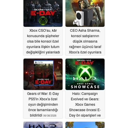
birikimini
bozdurduğunu iddia
ediyor
06/30/2026
Xbox CSO’su, kâr
CEO Asha Sharma,
konusunda şüpheler
konsol satışlarının
olsa bile konsol özel
düşük olmasına
oyunlara ilişkin tutum
rağmen üçüncü taraf
değişikliğini yalanladı
Xbox'a özel oyunlara
dair ipucu verdi
06/17/2026
06/12/2026
Gears of War: E-Day
Halo: Campaign
PS5'in Xbox'a özel
Evolved ve Gears:
oyun değişiminden
Xbox Games
önce tamamlandığı
Showcase öncesi E-
bildirildi
Day ön siparişleri ve
06/08/2026
fiyat sızıntısı
06/08/2026