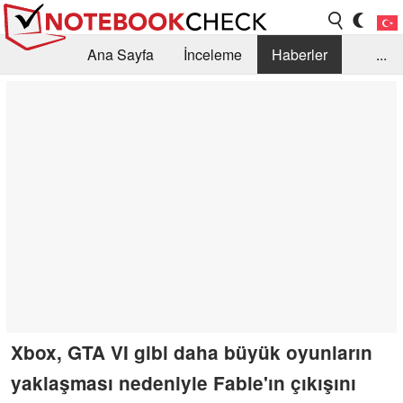
Ana Sayfa
İnceleme
Haberler
...
Öneri /SSS
Kütüphane
Satın Alma Rehberi
Arama
İletişim
Xbox, GTA VI gibi daha büyük oyunların
yaklaşması nedeniyle Fable'ın çıkışını