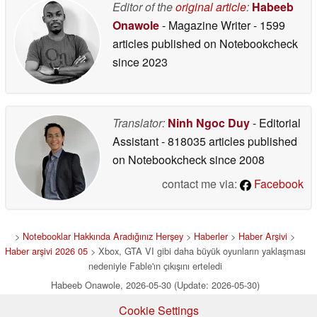
Editor of the
original article
:
Habeeb
Onawole
- Magazine Writer
- 1599
articles published on Notebookcheck
since 2023
Translator:
Ninh Ngoc Duy
- Editorial
Assistant
- 818035 articles published
on Notebookcheck
since 2008
contact me via:
Facebook
>
Notebooklar Hakkında Aradığınız Herşey
>
Haberler
>
Haber Arşivi
>
Haber arşivi 2026 05
> Xbox, GTA VI gibi daha büyük oyunların yaklaşması
nedeniyle Fable'ın çıkışını erteledi
Habeeb Onawole, 2026-05-30 (Update: 2026-05-30)
Cookie Settings