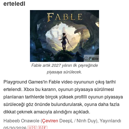
erteledi
ⓘ Fable
Fable artık 2027 yılının ilk çeyreğinde
piyasaya sürülecek.
Playground Games'in Fable video oyununun çıkış tarihi
ertelendi. Xbox bu kararın, oyunun piyasaya sürülmesi
planlanan tarihlerde birçok yüksek profilli oyunun piyasaya
sürüleceği göz önünde bulundurularak, oyuna daha fazla
dikkat çekmek amacıyla alındığını açıkladı.
Habeeb Onawole (
Çeviren
DeepL / Ninh Duy),
Yayınlandı
05/30/2026
🇺🇸
🇩🇪
...