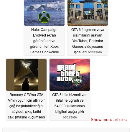
Halo: Campaign
GTA 6 fragmanı veya
Evolved ekran
sızıntılarını arayan
görüntüleri ve
YouTuber, Rockstar
görünümleri Xbox
Games stüdyosunu
Games Showcase
işgal etti
06/03/2026
2026'dan önce sızdı
06/06/2026
Remedy CEO'su GTA
GTA 5 hile hizmeti veri
VI'nın oyun için altın bir
ihlaline uğradı ve
çağ başlatabileceğini
64.000 kullanıcının
söyledi, çıkış tarihi
bilgileri açığa çıktı
çakışmasını küçümsedi
06/02/2026
Show more articles
06/02/2026