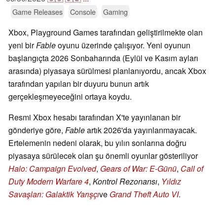
Game Releases
Console
Gaming
Xbox, Playground Games tarafından geliştirilmekte olan
yeni bir
Fable
oyunu üzerinde çalışıyor. Yeni oyunun
başlangıçta 2026 Sonbaharında (Eylül ve Kasım ayları
arasında) piyasaya sürülmesi planlanıyordu, ancak Xbox
tarafından yapılan bir duyuru bunun artık
gerçekleşmeyeceğini ortaya koydu.
Resmi Xbox hesabı tarafından X'te yayınlanan bir
gönderiye göre,
Fable
artık 2026'da yayınlanmayacak.
Ertelemenin nedeni olarak, bu yılın sonlarına doğru
piyasaya sürülecek olan şu önemli oyunlar gösteriliyor
Halo: Campaign Evolved
,
Gears of War: E-Günü
,
Call of
Duty Modern Warfare 4
,
Kontrol Rezonansı
,
Yıldız
Savaşları: Galaktik Yarışçı
ve
Grand Theft Auto VI
.