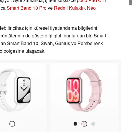
eçiyor. Aynı zamanda, şirket sessizce
poco Pad C1'i
rıca
Smart Band 10 Pro
ve
Redmi Kulaklık Neo
bilir cihaz için küresel fiyatlandırma bilgilerini
üntülerinin de gösterdiği gibi, bunlardan biri Smart
olan Smart Band 10, Siyah, Gümüş ve Pembe renk
ro bölgesine ulaşacak.