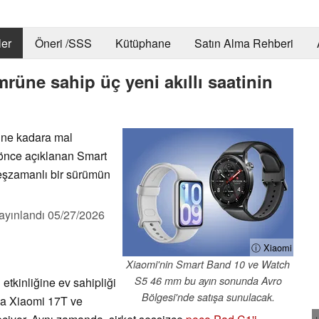
er
Öneri /SSS
Kütüphane
Satın Alma Rehberi
rüne sahip üç yeni akıllı saatinin
a ne kadara mal
 önce açıklanan Smart
eşzamanlı bir sürümün
ayınlandı
05/27/2026
ⓘ Xiaomi
Xiaomi'nin Smart Band 10 ve Watch
S5 46 mm bu ayın sonunda Avro
etkinliğine ev sahipliği
Bölgesi'nde satışa sunulacak.
da Xiaomi 17T ve