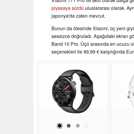
Xiaomi 17T Pro ile aktif olarak dalga g
piyasaya sürdü
uluslararası olarak. Ay
japonya'da zaten mevcut.
Bunun da ötesinde Xiaomi, üç yeni giyile
sessizce doğruladı. Aşağıdaki ekran gör
Band 10 Pro. Üçü arasında en ucuzu 
seçenekleri ile 99,99 € karşılığında Eu