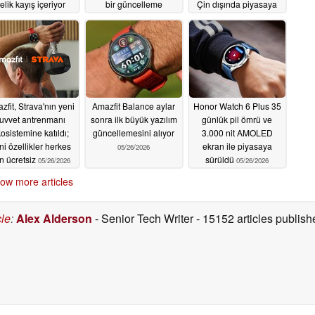
elik kayış içeriyor
bir güncelleme
Çin dışında piyasaya
yayınladı
sürdü
05/27/2026
05/27/2026
05/26/2026
zfit, Strava'nın yeni
Amazfit Balance aylar
Honor Watch 6 Plus 35
uvvet antrenmanı
sonra ilk büyük yazılım
günlük pil ömrü ve
osistemine katıldı;
güncellemesini alıyor
3.000 nit AMOLED
ni özellikler herkes
ekran ile piyasaya
05/26/2026
in ücretsiz
sürüldü
05/26/2026
05/26/2026
ow more articles
cle
:
Alex Alderson
- Senior Tech Writer
- 15152 articles publi