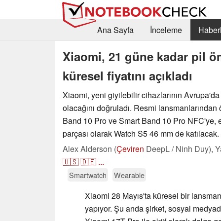
Ana Sayfa
İnceleme
Haberl
Xiaomi, 21 güne kadar pil öm
küresel fiyatını açıkladı
Xiaomi, yeni giyilebilir cihazlarının Avrupa'd
olacağını doğruladı. Resmi lansmanlarından
Band 10 Pro ve Smart Band 10 Pro NFC'ye, 
parçası olarak Watch S5 46 mm de katılacak.
Alex Alderson (
Çeviren
DeepL / Ninh Duy),
Y
🇺🇸
🇩🇪
...
Smartwatch
Wearable
Xiaomi 28 Mayıs'ta küresel bir lansman 
yapıyor. Şu anda şirket, sosyal medya