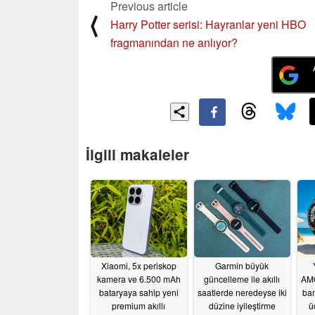
Previous article
⟨
Harry Potter serisi: Hayranlar yeni HBO
fragmanından ne anlıyor?
İlgili makaleler
Xiaomi, 5x periskop
Garmin büyük
kamera ve 6.500 mAh
güncelleme ile akıllı
AMO
bataryaya sahip yeni
saatlerde neredeyse iki
ban
premium akıllı
düzine iyileştirme
ü