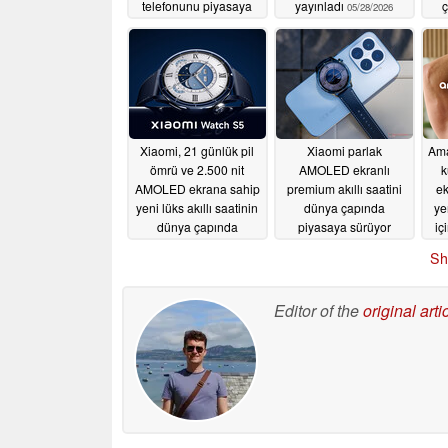
telefonunu piyasaya
yayınladı
ç
05/28/2026
sürdü
05/28/2026
Xiaomi, 21 günlük pil
Xiaomi parlak
Ama
ömrü ve 2.500 nit
AMOLED ekranlı
k
AMOLED ekrana sahip
premium akıllı saatini
ek
yeni lüks akıllı saatinin
dünya çapında
ye
dünya çapında
piyasaya sürüyor
iç
piyasaya sürüleceğini
05/26/2026
Sh
doğruladı
05/26/2026
Editor of the
original arti