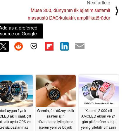
Next article
⟩
Muse 300, dünyanın ilk işletim sistemli
masaüstü DAC/kulaklık amplifikatörüdür
Add as a preferred
source on Google
Yeni uygun fiyatlı
Garmin, üst düzey akıllı
Xiaomi, 2.000 nit
LED akıllı saat, çift
saatleri için
AMOLED ekran ve 21
tlı altı uydu GPS ve
düzinelerce iyileştirme
gün pil ömrüne sahip
cretsiz paslanmaz
içeren yeni ve büyük
yeni giyilebilir cihazını