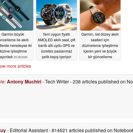
Garmin büyük
Yeni uygun fiyatlı
Garmin, üst düzey akıllı
ncelleme ile akıllı
AMOLED akıllı saat, çift
saatleri için
tlerde neredeyse iki
bantlı altı uydu GPS ve
düzinelerce iyileştirme
düzine iyileştirme
ücretsiz paslanmaz
içeren yeni ve büyük
ayınladı
çelik kayış içeriyor
bir güncelleme
05/28/2026
yayınladı
05/27/2026
05/27/2026
ow more articles
cle
:
Antony Muchiri
- Tech Writer
- 238 articles published on 
Duy
- Editorial Assistant
- 814621 articles published on Notebo