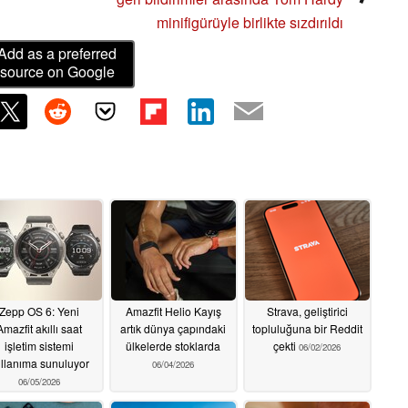
minifigürüyle birlikte sızdırıldı
Add as a preferred
source on Google
Zepp OS 6: Yeni
Amazfit Helio Kayış
Strava, geliştirici
Amazfit akıllı saat
artık dünya çapındaki
topluluğuna bir Reddit
işletim sistemi
ülkelerde stoklarda
çekti
06/02/2026
llanıma sunuluyor
06/04/2026
06/05/2026