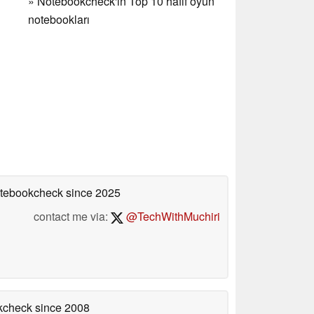
»
Notebookcheck'in Top 10 hafif oyun
notebookları
Notebookcheck
since 2025
contact me via:
@TechWithMuchiri
okcheck
since 2008