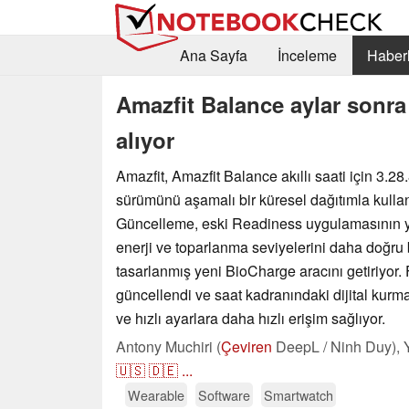
Ana Sayfa
İnceleme
Haberl
Amazfit Balance aylar sonra
alıyor
Amazfit, Amazfit Balance akıllı saati için 3.28.
sürümünü aşamalı bir küresel dağıtımla kulla
Güncelleme, eski Readiness uygulamasının 
enerji ve toparlanma seviyelerini daha doğru 
tasarlanmış yeni BioCharge aracını getiriyor. F
güncellendi ve saat kadranındaki dijital kurma 
ve hızlı ayarlara daha hızlı erişim sağlıyor.
Antony Muchiri (
Çeviren
DeepL / Ninh Duy),
🇺🇸
🇩🇪
...
Wearable
Software
Smartwatch