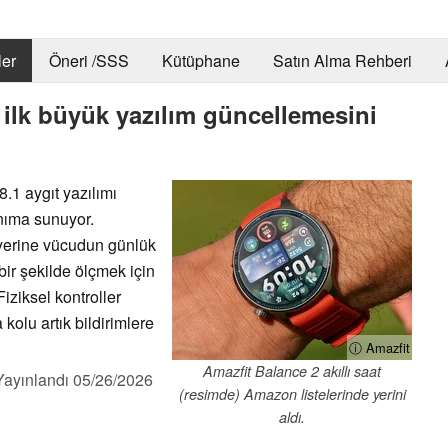
er
Öneri /SSS
Kütüphane
Satın Alma Rehberi
 ilk büyük yazılım güncellemesini
8.1 aygıt yazılımı
nıma sunuyor.
yerine vücudun günlük
bir şekilde ölçmek için
iziksel kontroller
kolu artık bildirimlere
ⓘ Amazfit
Amazfit Balance 2 akıllı saat
Yayınlandı
05/26/2026
(resimde) Amazon listelerinde yerini
aldı.