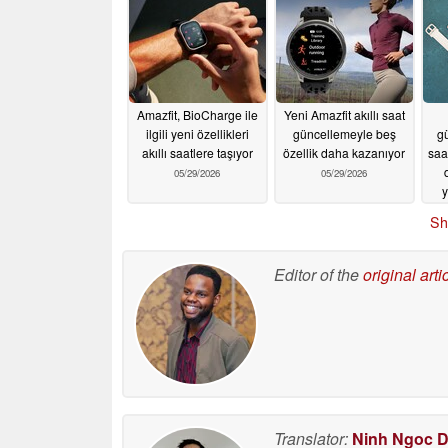
Amazfit, BioCharge ile
Yeni Amazfit akıllı saat
ilgili yeni özellikleri
güncellemeyle beş
gü
akıllı saatlere taşıyor
özellik daha kazanıyor
saa
05/29/2026
05/29/2026
y
Sh
Editor of the
original arti
Translator:
Ninh Ngoc 