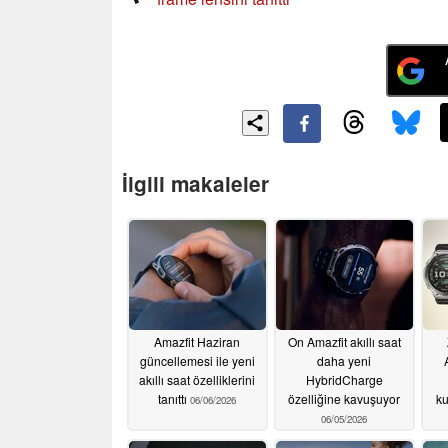
İlgili makaleler
Amazfit Haziran
On Amazfit akıllı saat
güncellemesi ile yeni
daha yeni
akıllı saat özelliklerini
HybridCharge
tanıttı
özelliğine kavuşuyor
ku
06/06/2026
06/05/2026