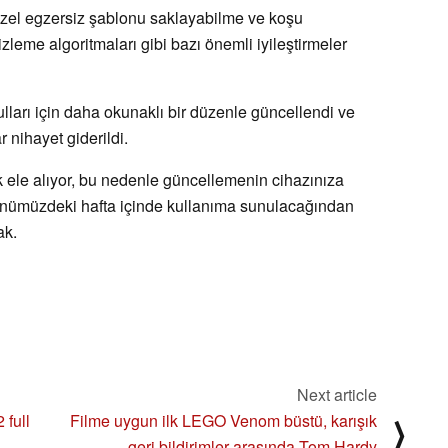
özel egzersiz şablonu saklayabilme ve koşu
izleme algoritmaları gibi bazı önemli iyileştirmeler
arı için daha okunaklı bir düzenle güncellendi ve
 nihayet giderildi.
k ele alıyor, bu nedenle güncellemenin cihazınıza
 önümüzdeki hafta içinde kullanıma sunulacağından
ak.
Next article
 full
Filme uygun ilk LEGO Venom büstü, karışık
⟩
geri bildirimler arasında Tom Hardy