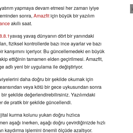
e yatırım yapmaya devam etmesi her zaman iyiye
öneminden sonra,
Amazfit
için büyük bir yazılım
lance
akıllı saat.
8.8.1
yavaş yavaş dünyanın dört bir yanındaki
rı, fiziksel kontrollerde bazı ince ayarlar ve bazı
ir karışımını içeriyor. Bu güncellemedeki en büyük
 takip ettiğinin tamamen elden geçirilmesi. Amazfit,
adlı yeni bir uygulama ile değiştiriyor.
iyelerini daha doğru bir şekilde okumak için
r seansından veya kötü bir gece uykusundan sonra
 bir şekilde değerlendirebilirsiniz. Yazılımdaki
ler de pratik bir şekilde güncellendi.
ital kurma kolunu yukarı doğru hızlıca
emen aşağı inerken, aşağı doğru çevirdiğinizde hızlı
 kaydırma işlemini önemli ölçüde azaltıyor.