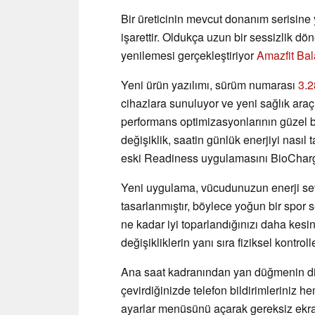
Bir üreticinin mevcut donanım serisin
işarettir. Oldukça uzun bir sessizlik d
yenilemesi gerçekleştiriyor
Amazfit Ba
Yeni ürün yazılımı, sürüm numarası
3.2
cihazlara sunuluyor ve yeni sağlık araçla
performans optimizasyonlarının güzel b
değişiklik, saatin günlük enerjiyi nasıl
eski Readiness uygulamasını BioCharge 
Yeni uygulama, vücudunuzun enerji sev
tasarlanmıştır, böylece yoğun bir spo
ne kadar iyi toparlandığınızı daha kesin
değişikliklerin yanı sıra fiziksel kontrol
Ana saat kadranından yan düğmenin dij
çevirdiğinizde telefon bildirimleriniz h
ayarlar menüsünü açarak gereksiz ekran