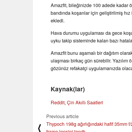
Amazfit, bileğinizde 100 adede kadar 
bandında koşanlar için geliştirilmiş hız 
ekledi.
Hava durumu uygulaması da gece koşull
uyku takip sisteminde kalan bazı hatalar
Amazfit bunu aşamalı bir dağıtım olara
ulaşması birkaç gün sürebilir. Yazılım
gözünüz refakatçi uygulamanızda olac
Kaynak(lar)
Reddit
,
Çin Akıllı Saatleri
Previous article
Thypoch 198g ağırlığındaki hafif 35mm f/2
⟨
frame lensini tanıttı