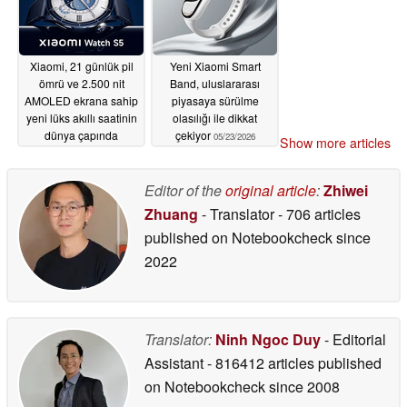
Xiaomi, 21 günlük pil
Yeni Xiaomi Smart
ömrü ve 2.500 nit
Band, uluslararası
AMOLED ekrana sahip
piyasaya sürülme
yeni lüks akıllı saatinin
olasılığı ile dikkat
dünya çapında
çekiyor
05/23/2026
Show more articles
piyasaya sürüleceğini
doğruladı
05/26/2026
Editor of the
original article
:
Zhiwei
Zhuang
- Translator
- 706 articles
published on Notebookcheck
since
2022
Translator:
Ninh Ngoc Duy
- Editorial
Assistant
- 816412 articles published
on Notebookcheck
since 2008