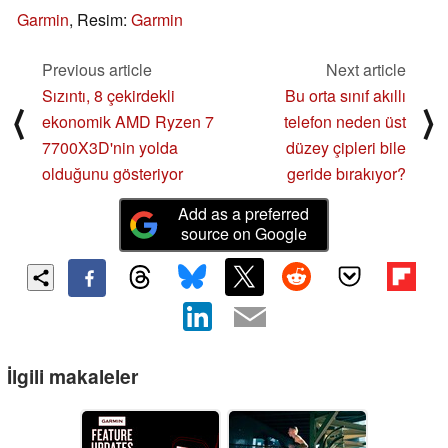
Garmin
, Resim:
Garmin
Previous article
Next article
Sızıntı, 8 çekirdekli
Bu orta sınıf akıllı
⟨
⟩
ekonomik AMD Ryzen 7
telefon neden üst
7700X3D'nin yolda
düzey çipleri bile
olduğunu gösteriyor
geride bırakıyor?
Add as a preferred
source on Google
İlgili makaleler