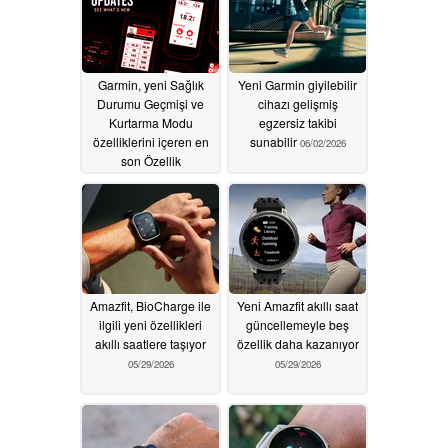
Garmin, yeni Sağlık
Yeni Garmin giyilebilir
Durumu Geçmişi ve
cihazı gelişmiş
Kurtarma Modu
egzersiz takibi
özelliklerini içeren en
sunabilir
06/02/2026
son Özellik
Güncellemesini
açıkladı
06/03/2026
Amazfit, BioCharge ile
Yeni Amazfit akıllı saat
ilgili yeni özellikleri
güncellemeyle beş
akıllı saatlere taşıyor
özellik daha kazanıyor
05/29/2026
05/29/2026