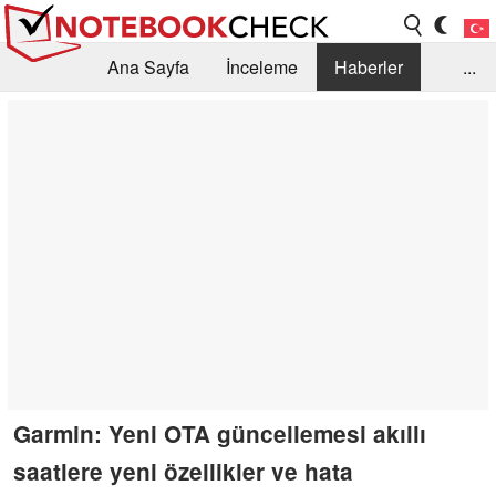
Ana Sayfa
İnceleme
Haberler
...
Öneri /SSS
Kütüphane
Satın Alma Rehberi
Arama
İletişim
Garmin: Yeni OTA güncellemesi akıllı
saatlere yeni özellikler ve hata