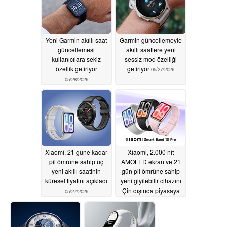
Yeni Garmin akıllı saat
Garmin güncellemeyle
güncellemesi
akıllı saatlere yeni
kullanıcılara sekiz
sessiz mod özelliği
özellik getiriyor
getiriyor
05/27/2026
05/28/2026
Xiaomi, 21 güne kadar
Xiaomi, 2.000 nit
pil ömrüne sahip üç
AMOLED ekran ve 21
yeni akıllı saatinin
gün pil ömrüne sahip
küresel fiyatını açıkladı
yeni giyilebilir cihazını
Çin dışında piyasaya
05/27/2026
sürdü
05/26/2026