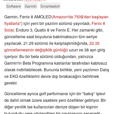
Software
Garmin
Smartwatch
Garmin, Fenix 8 AMOLED
(Amazon'da 750$'dan başlayan
fiyatlarla
) için yeni bir yazılım sürümü yayınladı,
Fenix 8
Solar
, Enduro 3, Quatix 8 ve Fenix E. Her zamanki gibi,
güncelleme saat boyutuna bakılmaksızın tüm seriye
yayılacak. 21.29 sürümü ile karşılaştırıldığında,
22.35
güncellemesinin değişiklik günlüğü
uzun ve 38 ayrı giriş
içeriyor. Bu bir beta sürümü olduğundan, yalnızca
Garmin'in Beta Programına katılanlar tarafından kablosuz
olarak indirilebilecek. Bununla birlikte, yeni yazılımın Dalış
ve EKG özelliklerini devre dışı bırakacağını belirtmek
gerekir.
Güncelleme ayrıca golf performansı için bir "bakış" işlevi
de dahil olmak üzere saatlere yeni özellikler getiriyor. Bir
diğer yenilik ise kullanıcıları denize düşen bir kişinin
bulunduğu yere yönlendiren bir navigasyon seçeneği -