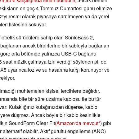
34,90 € karşılığında temin edilebilir,
ancak hemen
laklıkların en geç 4 Temmuz Cumartesi günü elimize
2'yi resmi olarak piyasaya sürülmeyen ya da yerel
eri listesine sokuyor.
limetrelik sürücülere sahip olan SonicBass 2,
na bağlanan ancak birbirlerine bir kabloyla bağlanan
şe göre orta bölümde yalnızca USB-C bağlantı
6 saat müzik çalmaya izin verdiği söylenen pil de
 IPX5 uyarınca toz ve su hasarına karşı korunuyor ve
ekiyor.
madığı muhtemelen kişisel tercihlere bağlıdır.
rasında bile bir süre uzatma kablosu ile bu tür
 var: Kulaklığınız kulağınızdan düşerse, kablo
 yere düşmez. Ancak böyle bir kablo kesinlikle
Belkin SoundForm Clear Fit
(Amazon'da mevcut
) gibi
r alternatif olabilir. Aktif gürültü engelleme (ANC)