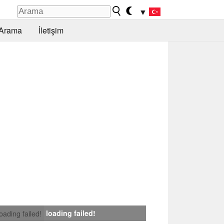
▼
Arama
İletişim
loading failed!
loading failed!