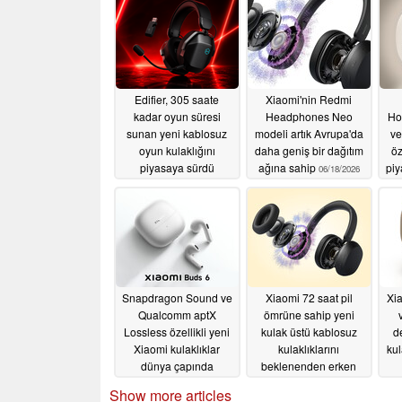
Edifier, 305 saate
Xiaomi'nin Redmi
kadar oyun süresi
Headphones Neo
Ho
sunan yeni kablosuz
modeli artık Avrupa'da
ve
oyun kulaklığını
daha geniş bir dağıtım
öz
piyasaya sürdü
ağına sahip
piy
06/18/2026
07/02/2026
Snapdragon Sound ve
Xiaomi 72 saat pil
Xia
Qualcomm aptX
ömrüne sahip yeni
Lossless özellikli yeni
kulak üstü kablosuz
de
Xiaomi kulaklıklar
kulaklıklarını
kul
dünya çapında
beklenenden erken
piyasaya sürülüyor
piyasaya sürdü
Show more articles
05/27/2026
05/26/2026