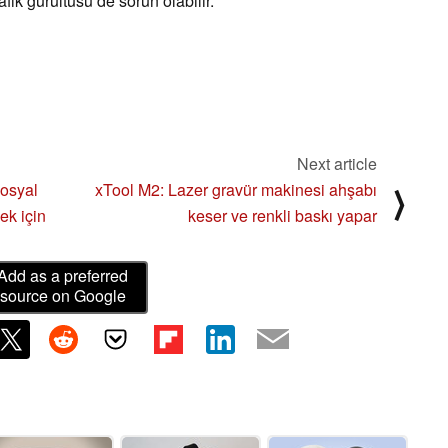
fik gürültüsü de sorun olabilir.
Next article
sosyal
xTool M2: Lazer gravür makinesi ahşabı
⟩
ek için
keser ve renkli baskı yapar
Add as a preferred
source on Google