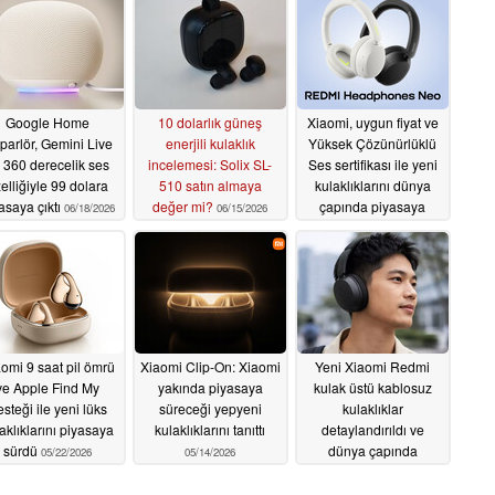
Google Home
10 dolarlık güneş
Xiaomi, uygun fiyat ve
parlör, Gemini Live
enerjili kulaklık
Yüksek Çözünürlüklü
 360 derecelik ses
incelemesi: Solix SL-
Ses sertifikası ile yeni
elliğiyle 99 dolara
510 satın almaya
kulaklıklarını dünya
asaya çıktı
değer mi?
çapında piyasaya
06/18/2026
06/15/2026
sürüyor
05/29/2026
omi 9 saat pil ömrü
Xiaomi Clip-On: Xiaomi
Yeni Xiaomi Redmi
ve Apple Find My
yakında piyasaya
kulak üstü kablosuz
steği ile yeni lüks
süreceği yepyeni
kulaklıklar
aklıklarını piyasaya
kulaklıklarını tanıttı
detaylandırıldı ve
sürdü
dünya çapında
05/22/2026
05/14/2026
piyasaya sürülüyor
04/25/2026