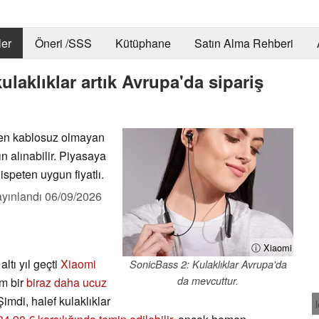
er
Öneri /SSS
Kütüphane
Satın Alma Rehberi
laklıklar artık Avrupa'da sipariş
en kablosuz olmayan
tın alınabilir. Piyasaya
speten uygun fiyatlı.
yınlandı
06/09/2026
ⓘ Xiaomi
ltı yıl geçti
Xiaomi
SonicBass 2: Kulaklıklar Avrupa'da
da mevcuttur.
m bir
biraz daha ucuz
imdi, halef kulaklıklar