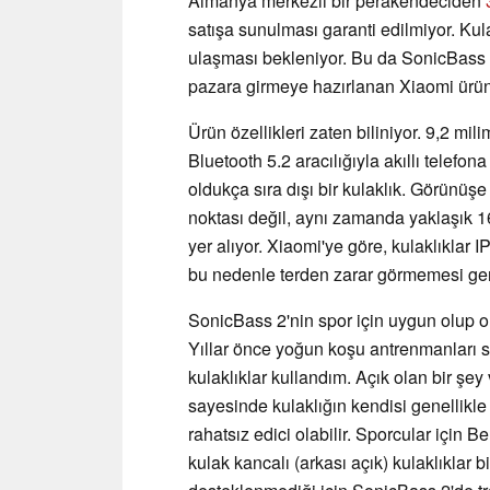
Almanya merkezli bir perakendeciden
satışa sunulması garanti edilmiyor. Ku
ulaşması bekleniyor. Bu da SonicBass 
pazara girmeye hazırlanan Xiaomi ürünl
Ürün özellikleri zaten biliniyor. 9,2 mi
Bluetooth 5.2 aracılığıyla akıllı telefo
oldukça sıra dışı bir kulaklık. Görünü
noktası değil, aynı zamanda yaklaşık 1
yer alıyor. Xiaomi'ye göre, kulaklıklar
bu nedenle terden zarar görmemesi ger
SonicBass 2'nin spor için uygun olup ol
Yıllar önce yoğun koşu antrenmanları sı
kulaklıklar kullandım. Açık olan bir şey
sayesinde kulaklığın kendisi genellikle
rahatsız edici olabilir. Sporcular için 
kulak kancalı (arkası açık) kulaklıklar bi