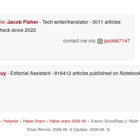
cle
:
Jacob Fisher
- Tech writer/translator
- 3011 articles
check
since 2022
contact me via:
jacob67147
Duy
- Editorial Assistant
- 816412 articles published on Notebo
>
Haberler
>
Haber Arşivi
>
Haber arşivi 2026 06
> Xiaomi SonicBass 2: Nadir kul
Silvio Werner, 2026-06- 9 (Update: 2026-06- 9)