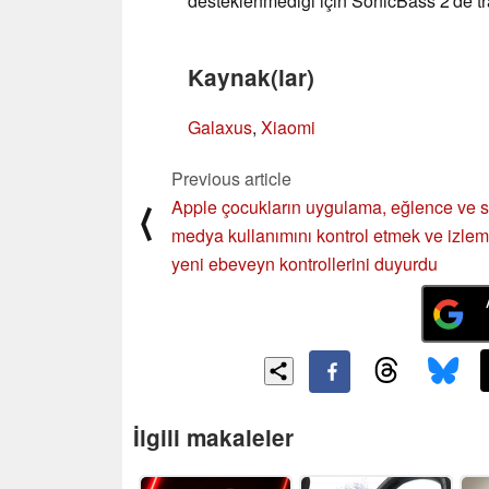
desteklenmediği için SonicBass 2'de tra
Kaynak(lar)
Galaxus
,
Xiaomi
Previous article
Apple çocukların uygulama, eğlence ve 
⟨
medya kullanımını kontrol etmek ve izlem
yeni ebeveyn kontrollerini duyurdu
İlgili makaleler