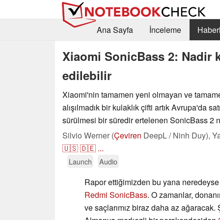
Ana Sayfa
İnceleme
Haberl
Xiaomi SonicBass 2: Nadir ku
edilebilir
Xiaomi'nin tamamen yeni olmayan ve tamam
alışılmadık bir kulaklık çifti artık Avrupa'da sa
sürülmesi bir süredir ertelenen SonicBass 2 ni
Silvio Werner (
Çeviren
DeepL / Ninh Duy),
Ya
🇺🇸
🇩🇪
...
Launch
Audio
Rapor ettiğimizden bu yana neredeyse a
Redmi SonicBass
. O zamanlar, donanı
ve saçlarımız biraz daha az ağaracak. Ş