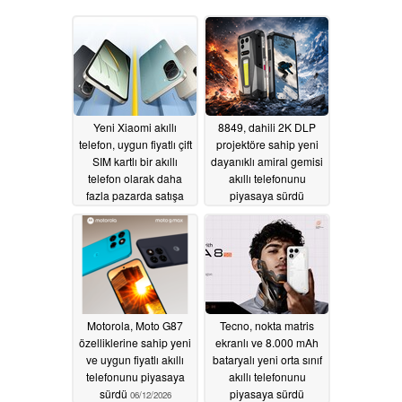
Yeni Xiaomi akıllı
8849, dahili 2K DLP
telefon, uygun fiyatlı çift
projektöre sahip yeni
SIM kartlı bir akıllı
dayanıklı amiral gemisi
telefon olarak daha
akıllı telefonunu
fazla pazarda satışa
piyasaya sürdü
sunuluyor
06/20/2026
06/20/2026
Motorola, Moto G87
Tecno, nokta matris
özelliklerine sahip yeni
ekranlı ve 8.000 mAh
ve uygun fiyatlı akıllı
bataryalı yeni orta sınıf
telefonunu piyasaya
akıllı telefonunu
sürdü
piyasaya sürdü
06/12/2026