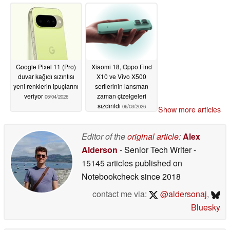
sürdü
06/04/2026
06/04/2026
Google Pixel 11 (Pro)
Xiaomi 18, Oppo Find
duvar kağıdı sızıntısı
X10 ve Vivo X500
yeni renklerin ipuçlarını
serilerinin lansman
veriyor
zaman çizelgeleri
06/04/2026
sızdırıldı
06/03/2026
Show more articles
Editor of the
original article
:
Alex
Alderson
- Senior Tech Writer
-
15145 articles published on
Notebookcheck
since 2018
contact me via:
@aldersonaj
,
Bluesky