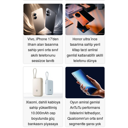
06/12/2026
Vivo, iPhone 17'den
Honor ultra i̇nce
ilham alan tasarıma
tasarima sahi̇p yeni̇
sahip yeni orta sınıf
ki̇tap tarzi ami̇ral
akıllı telefonunu
gemi̇si̇ katlanabi̇li̇r akilli
sessizce tanıttı
telefonu dünya
çapinda lanse etti̇
06/06/2026
06/04/2026
Xiaomi, dahili kabloya
Oyun amiral gemisi
sahip yükseltilmiş
AnTuTu performans
10.000mAh cep
listelerini fethediyor,
boyutunda güç
Qualcomm'un orta sınıf
bankasını piyasaya
segmentte şansı yok