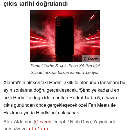
çıkış tarihi doğrulandı
ⓘ Xiaomi
Redmi Turbo 5, tıpkı Poco X8 Pro gibi
iki adet arkaya bakan kamera içeriyor.
Xiaomi'nin bir sonraki Redmi akıllı telefonunun lansmanı bu
ayın sonlarına doğru gerçekleşecek. 'Şimdiye kadarki en
hızlı Redmi' olduğu iddia edilen Redmi Turbo 5, cihazın
çıkış gününden önce gerçekleşecek özel Fan Meets ile
Haziran ayında Hindistan'a ulaşacak.
Alex Alderson (
Çeviren
DeepL / Ninh Duy),
Yayınlandı
06/03/2026
🇺🇸
🇩🇪
...