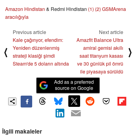
Amazon Hindistan
& Redmi Hindistan
(1)
(2)
GSMArena
aracılığıyla
Previous article
Next article
Kale çağırıyor, efendim:
Amazfit Balance Ultra
Yeniden düzenlenmiş
amiral gemisi akıllı
⟨
⟩
strateji klasiği şimdi
saat titanyum kasası
Steam'de 5 doların altında
ve 30 günlük pil ömrü
ile piyasaya sürüldü
Add as a preferred
source on Google
İlgili makaleler