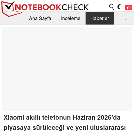
Ana Sayfa
İnceleme
Haberler
...
Öneri /SSS
Kütüphane
Satın Alma Rehberi
Arama
İletişim
Xiaomi akıllı telefonun Haziran 2026'da
piyasaya sürüleceği ve yeni uluslararası