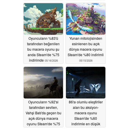
indirimde
indirimli
05/18/2026
05/17/2026
Oyuncuların %83'ü
Yunan mitolojisinden
tarafından beğenilen
esinlenen bu açık
bu macera oyunu şu
dünya macera oyunu
anda Steam'de %75
Steam'de %80 indirimli
indirimde
05/16/2026
05/15/2026
Oyuncuların %92'si
86'sı olumlu eleştiriler
tarafından sevilen,
alan bu aksiyon-
Vahşi Batı'da geçen bu
macera oyunu
açık dünya macera
Steam'de %60
oyunu Steam'de %75
indirimle en düşük