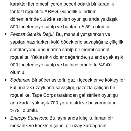
karakter ilerlemesi içeren beceri odaklı bir karanlık
fantezi roguelite ARPG. Genellikle indirim
dönemlerinde 3,99$'a satılan oyun şu anda yaklaşık
800 incelemeye sahip ve bunların %89'u olumlu.
Pestisit Gerekli Değil
: Bu, mahsul yetiştirirken ve
yapıları hazırlarken kötü böceklerle savaştığınız çiftçilik
simülasyonu unsurlarına sahip bir mermi cenneti
roguelite. Yaklaşık 4 dolar değerinde, şu anda yaklaşık
900 incelemeye sahip ve bu incelemelerin %94'ü
olumlu.
Sodaman
Bir süper askerin gazlı içecekler ve kokteyller
kullanarak uzaylılarla savaştığı, gazozla çalışan bir
roguelike. Tape Corps tarafından geliştirilen oyun şu
ana kadar yaklaşık 700 yorum aldı ve bu yorumların
%78'i olumlu.
Entropy Survivors
: Bu, aynı anda kılıç kullanan bir
mekanik ve keskin nişancı bir uzay kurbağasını