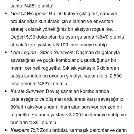
sahip (%88'i olumlu).
God Of Weapons
: Bu, bir kuleye çıktığınız, canavar
ordularından kurtulmak için silahları ve envanteri
stratejik olarak yönettiğiniz bir aksiyon roguelike.
Değeri 5,90 dolar olan bu oyun şu anda %84'ü olumlu
olmak üzere yaklaşık 5.100 incelemeye sahip.
I Am Legion - Stand Survivors
: Düşman dalgalarıyla
savaştığınız ve güçlü kombolar oluşturduğunuz bir
mermi cenneti roguelite. Sık sık yaklaşık 5 dolardan
satışa sunulan bu oyunun şimdiye kadar aldığı 2.500
incelemenin %82'si olumlu.
Karate Survivor
: Dövüş sanatları kombolarında
ustalaştığınız ve düşman ordularına karşı savaştığınız
80'lerin aksiyonundan ilham alan survivor benzeri bir
roguelite. Şu anda yaklaşık 3.200 incelemeye sahip ve
bunların %85'i olumlu.
Keeper's Toll
: Zorlu ordular, karmaşık patronlar ve derin