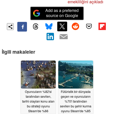
emekliliğini açıkladı
Add as a preferred
source on Google
İlgili makaleler
Oyuncuların %82'si
Fütüristik bir dünyada
tarafından sevilen,
geçen ve oyuncuların
tarihi olayları konu alan
%70'i tarafından
bu strateji oyunu
sevilen bu şehir kurma
Steam'de %66
oyunu Steam'de %85