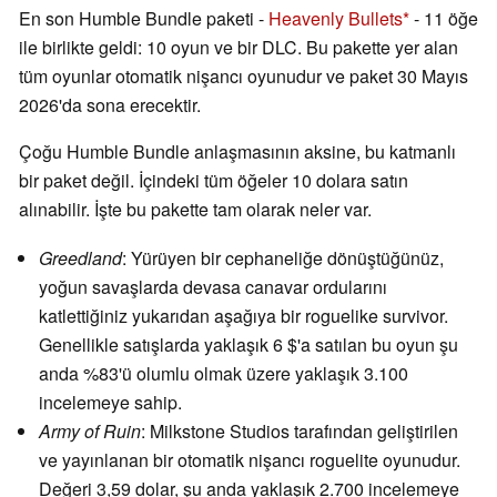
En son Humble Bundle paketi -
Heavenly Bullets
-
11 öğe
ile birlikte geldi: 10 oyun ve bir DLC. Bu pakette yer alan
tüm oyunlar otomatik nişancı oyunudur ve paket 30 Mayıs
2026'da sona erecektir.
Çoğu Humble Bundle anlaşmasının aksine, bu katmanlı
bir paket değil. İçindeki tüm öğeler 10 dolara satın
alınabilir. İşte bu pakette tam olarak neler var.
Greedland
: Yürüyen bir cephaneliğe dönüştüğünüz,
yoğun savaşlarda devasa canavar ordularını
katlettiğiniz yukarıdan aşağıya bir roguelike survivor.
Genellikle satışlarda yaklaşık 6 $'a satılan bu oyun şu
anda %83'ü olumlu olmak üzere yaklaşık 3.100
incelemeye sahip.
Army of Ruin
: Milkstone Studios tarafından geliştirilen
ve yayınlanan bir otomatik nişancı roguelite oyunudur.
Değeri 3,59 dolar, şu anda yaklaşık 2.700 incelemeye