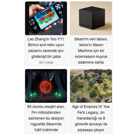
indirimde
fiyatına ulaştı
05/14/2026
05/13/2026
Lao Zhang'ın Yoo Y1'i:
Steam'in veri tabanı,
Birinci sınıf retro oyun
Valve'ın Steam
pazarını sarsmak için
Machine için bir
gösterişli bir çaba
rezervasyon kuyruk
sistemine sahip
05/11/2026
olduğunu gösteriyor
05/11/2026
95 olumlu eleştiri alan,
Age of Empires IV: Yue
Fin mitolojisinden
Fei's Legacy, Jin
esinlenen bu aksiyon
Hanedanlığı ve 8
roguelite Steam'de
görevlik senaryo ile
%60 indirimde
piyasaya çıkıyor
05/10/2026
05/09/2026