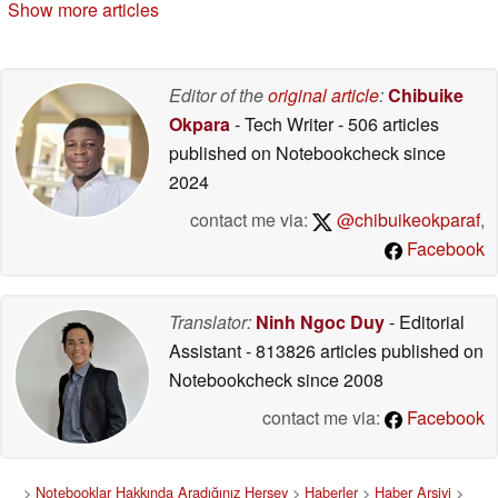
Show more articles
Editor of the
original article
:
Chibuike
Okpara
- Tech Writer
- 506 articles
published on Notebookcheck
since
2024
contact me via:
@chibuikeokparaf
,
Facebook
Translator:
Ninh Ngoc Duy
- Editorial
Assistant
- 813826 articles published on
Notebookcheck
since 2008
contact me via:
Facebook
>
Notebooklar Hakkında Aradığınız Herşey
>
Haberler
>
Haber Arşivi
>