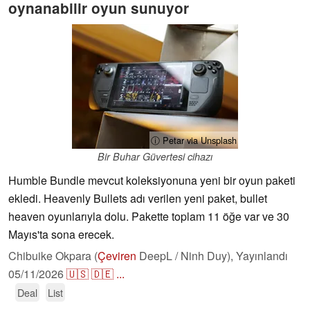
oynanabilir oyun sunuyor
ⓘ Petar via Unsplash
Bir Buhar Güvertesi cihazı
Humble Bundle mevcut koleksiyonuna yeni bir oyun paketi
ekledi. Heavenly Bullets adı verilen yeni paket, bullet
heaven oyunlarıyla dolu. Pakette toplam 11 öğe var ve 30
Mayıs'ta sona erecek.
Chibuike Okpara (
Çeviren
DeepL / Ninh Duy),
Yayınlandı
05/11/2026
🇺🇸
🇩🇪
...
Deal
List