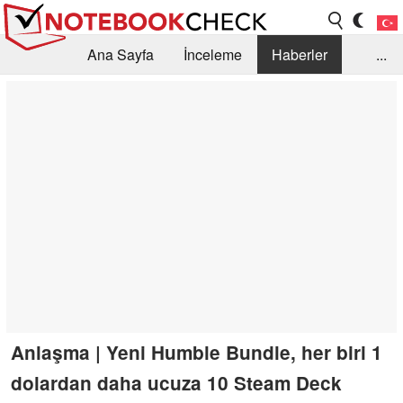
Ana Sayfa
İnceleme
Haberler
...
Öneri /SSS
Kütüphane
Satın Alma Rehberi
Arama
İletişim
Anlaşma | Yeni Humble Bundle, her biri 1
dolardan daha ucuza 10 Steam Deck