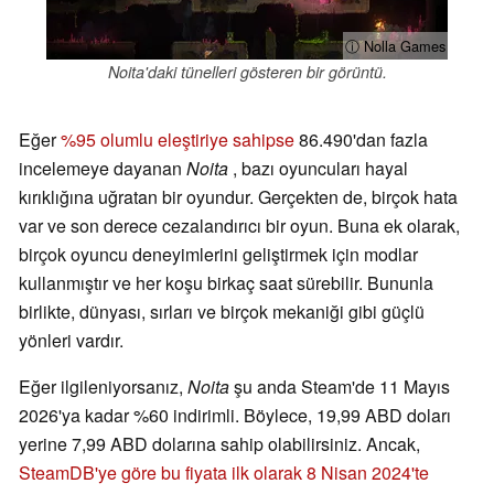
ⓘ Nolla Games
Noita'daki tünelleri gösteren bir görüntü.
Eğer
%95 olumlu eleştiriye sahipse
86.490'dan fazla
incelemeye dayanan
Noita
, bazı oyuncuları hayal
kırıklığına uğratan bir oyundur. Gerçekten de, birçok hata
var ve son derece cezalandırıcı bir oyun. Buna ek olarak,
birçok oyuncu deneyimlerini geliştirmek için modlar
kullanmıştır ve her koşu birkaç saat sürebilir. Bununla
birlikte, dünyası, sırları ve birçok mekaniği gibi güçlü
yönleri vardır.
Eğer ilgileniyorsanız,
Noita
şu anda Steam'de 11 Mayıs
2026'ya kadar %60 indirimli. Böylece, 19,99 ABD doları
yerine 7,99 ABD dolarına sahip olabilirsiniz. Ancak,
SteamDB'ye göre bu fiyata ilk olarak 8 Nisan 2024'te