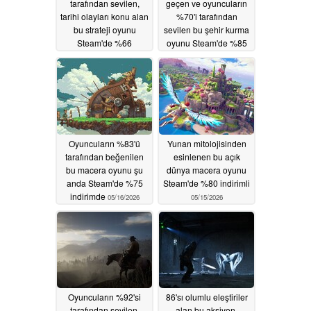
tarafından sevilen,
geçen ve oyuncuların
tarihi olayları konu alan
%70'i tarafından
bu strateji oyunu
sevilen bu şehir kurma
Steam'de %66
oyunu Steam'de %85
indirimde
indirimli
05/18/2026
05/17/2026
Oyuncuların %83'ü
Yunan mitolojisinden
tarafından beğenilen
esinlenen bu açık
bu macera oyunu şu
dünya macera oyunu
anda Steam'de %75
Steam'de %80 indirimli
indirimde
05/16/2026
05/15/2026
Oyuncuların %92'si
86'sı olumlu eleştiriler
tarafından sevilen,
alan bu aksiyon-