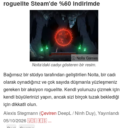
roguelite Steam'de %60 indirimde
ⓘ Nolla Games
Noita'daki cadıyı gösteren bir resim.
Bağımsız bir stüdyo tarafından geliştirilen Noita, bir cadı
olarak oynadığınız ve çok sayıda düşmanla yüzleşmeniz
gereken bir aksiyon roguelite. Kendi yolunuzu çizmek için
kendi büyülerinizi yapın, ancak sizi birçok tuzak beklediği
için dikkatli olun.
Alexis Stegmann (
Çeviren
DeepL / Ninh Duy),
Yayınlandı
05/10/2026
🇺🇸
🇪🇸
...