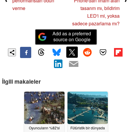
performanstan ödün
Phone'dan ilham alan
verme
tasarım mı, bildirim
LED'i mi, yoksa
sadece pazarlama mı?
Add as a preferred
source on Google
İlgili makaleler
Oyuncuların %82'si
Fütüristik bir dünyada