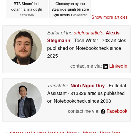
RTS Steam'de 1
Otomasyon oyunu
doların altına düştü
Steam'de sınırlı bir süre
için ücretsiz
05/08/2026
05/08/2026
Show more articles
Editor of the
original article
:
Alexis
Stegmann
- Tech Writer
- 703 articles
published on Notebookcheck
since
2025
contact me via:
LinkedIn
Translator:
Ninh Ngoc Duy
- Editorial
Assistant
- 813826 articles published
on Notebookcheck
since 2008
contact me via:
Facebook
>
Notebooklar Hakkında Aradığınız Herşey
>
Haberler
>
Haber Arşivi
>