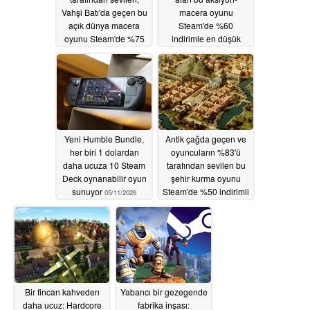
Vahşi Batı'da geçen bu
macera oyunu
açık dünya macera
Steam'de %60
oyunu Steam'de %75
indirimle en düşük
indirimde
fiyatına ulaştı
05/14/2026
05/13/2026
Yeni Humble Bundle,
Antik çağda geçen ve
her biri 1 dolardan
oyuncuların %83'ü
daha ucuza 10 Steam
tarafından sevilen bu
Deck oynanabilir oyun
şehir kurma oyunu
sunuyor
Steam'de %50 indirimli
05/11/2026
05/09/2026
Bir fincan kahveden
Yabancı bir gezegende
daha ucuz: Hardcore
fabrika inşası: