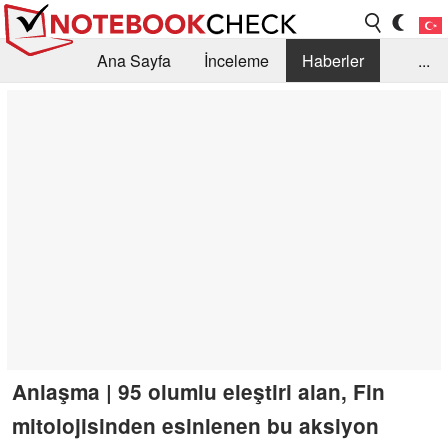
Ana Sayfa
İnceleme
Haberler
...
Öneri /SSS
Kütüphane
Satın Alma Rehberi
Arama
İletişim
Anlaşma | 95 olumlu eleştiri alan, Fin
mitolojisinden esinlenen bu aksiyon