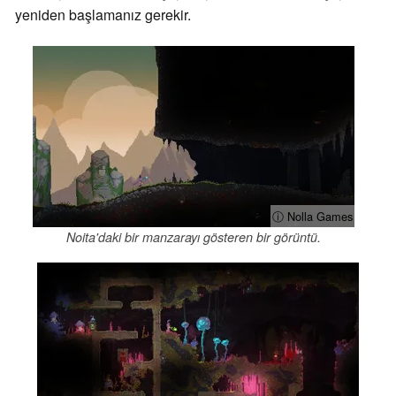
yeniden başlamanız gerekir.
ⓘ Nolla Games
Noita'daki bir manzarayı gösteren bir görüntü.