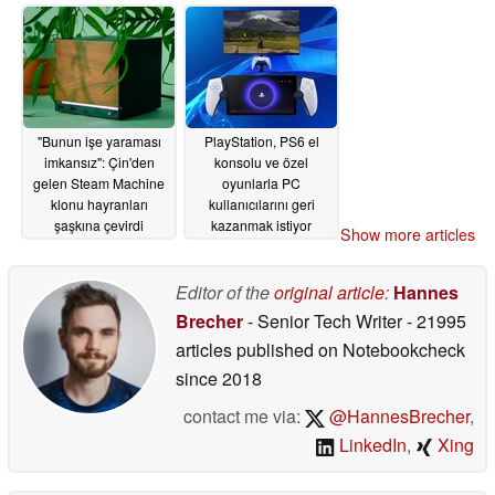
imparatorluğu kurma
fırsatı sunuyor
06/30/2026
"Bunun işe yaraması
PlayStation, PS6 el
imkansız": Çin'den
konsolu ve özel
gelen Steam Machine
oyunlarla PC
klonu hayranları
kullanıcılarını geri
şaşkına çevirdi
kazanmak istiyor
Show more articles
06/30/2026
06/30/2026
Editor of the
original article
:
Hannes
Brecher
- Senior Tech Writer
- 21995
articles published on Notebookcheck
since 2018
contact me via:
@HannesBrecher
,
LinkedIn
,
Xing