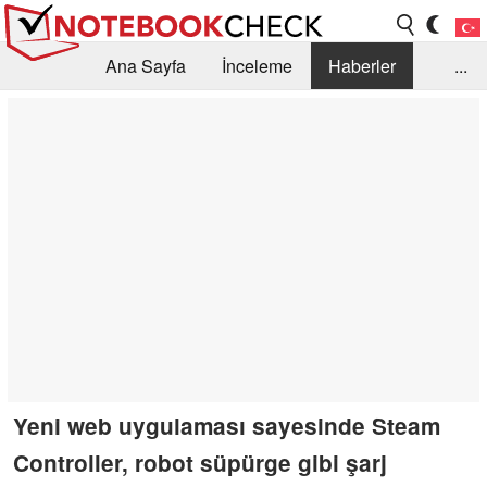
Ana Sayfa
İnceleme
Haberler
...
Öneri /SSS
Kütüphane
Satın Alma Rehberi
Arama
İletişim
Yeni web uygulaması sayesinde Steam
Controller, robot süpürge gibi şarj