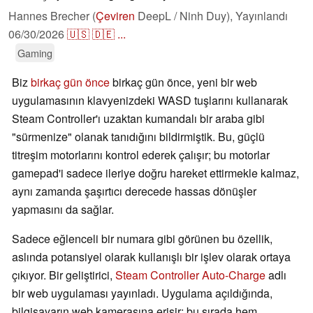
Hannes Brecher (
Çeviren
DeepL / Ninh Duy),
Yayınlandı
06/30/2026
🇺🇸
🇩🇪
...
Gaming
Biz
birkaç gün önce
birkaç gün önce, yeni bir web
uygulamasının klavyenizdeki WASD tuşlarını kullanarak
Steam Controller'ı uzaktan kumandalı bir araba gibi
"sürmenize" olanak tanıdığını bildirmiştik. Bu, güçlü
titreşim motorlarını kontrol ederek çalışır; bu motorlar
gamepad'i sadece ileriye doğru hareket ettirmekle kalmaz,
aynı zamanda şaşırtıcı derecede hassas dönüşler
yapmasını da sağlar.
Sadece eğlenceli bir numara gibi görünen bu özellik,
aslında potansiyel olarak kullanışlı bir işlev olarak ortaya
çıkıyor. Bir geliştirici,
Steam Controller Auto-Charge
adlı
bir web uygulaması yayınladı. Uygulama açıldığında,
bilgisayarın web kamerasına erişir; bu sırada hem