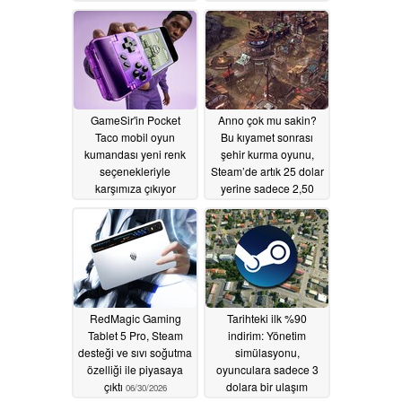
sürdü
07/10/2026
GameSir'in Pocket
Anno çok mu sakin?
Taco mobil oyun
Bu kıyamet sonrası
kumandası yeni renk
şehir kurma oyunu,
seçenekleriyle
Steam’de artık 25 dolar
karşımıza çıkıyor
yerine sadece 2,50
dolar
07/01/2026
07/01/2026
RedMagic Gaming
Tarihteki ilk %90
Tablet 5 Pro, Steam
indirim: Yönetim
desteği ve sıvı soğutma
simülasyonu,
özelliği ile piyasaya
oyunculara sadece 3
çıktı
dolara bir ulaşım
06/30/2026