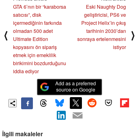
GTA 6’nın bir “karaborsa
Eski Naughty Dog
satıcısı”, disk
geliştiricisi, PS6 ve
içermediğinin farkında
Project Helix’in çıkış
olmadan 500 adet
tarihinin 2030’dan
⟨
⟩
Ultimate Edition
sonraya ertelenmesini
kopyasını ön sipariş
istiyor
etmek için emeklilik
birikimini bozdurduğunu
iddia ediyor
Add as a preferred
source on Google
İlgili makaleler