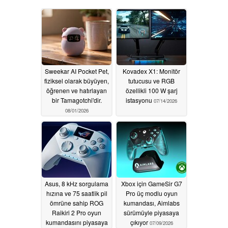
Sweekar AI Pocket Pet,
Kovadex X1: Monitör
fiziksel olarak büyüyen,
tutucusu ve RGB
öğrenen ve hatırlayan
özellikli 100 W şarj
bir Tamagotchi'dir.
istasyonu
07/14/2026
08/01/2026
Asus, 8 kHz sorgulama
Xbox için GameSir G7
hızına ve 75 saatlik pil
Pro üç modlu oyun
ömrüne sahip ROG
kumandası, Aimlabs
Raikiri 2 Pro oyun
sürümüyle piyasaya
kumandasını piyasaya
çıkıyor
07/09/2026